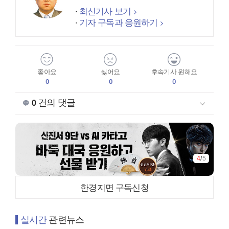
최신기사 보기
기자 구독과 응원하기
좋아요
싫어요
후속기사 원해요
0
0
0
건의 댓글
0
4
/
5
한경지면 구독신청
실시간
관련뉴스