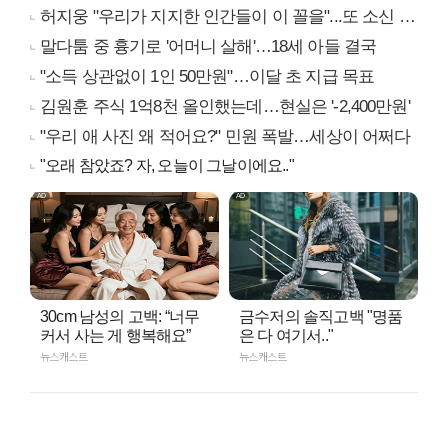
허지웅 "우리가 지지한 인간들이 이 꼴을"...또 소신 발언
말다툼 중 흉기로 '어머니 살해'…18세 아들 결국
"소득 상관없이 1인 50만원"…이달 초 지급 목표
김원훈 주식 1억8천 올인했는데…현실은 '-2,400만원'
"우리 애 사진 왜 적어요?" 민원 폭발…세상이 어쩌다
"오래 참았죠? 자, 오늘이 그날이에요.."
30cm 남성의 고백: “너무
금수저의 솔직고백 "명품
커서 사는 게 행복해요”
은 다 여기서.."
뉴스캐스트
뉴스캐스트