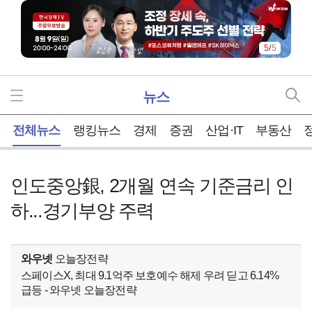
5
/
5
뉴스
홈
전체뉴스
랭킹뉴스
경제
증권
산업·IT
부동산
인도중앙銀, 2개월 연속 기준금리 인
하...경기부양 주력
와우넷
오늘장전략
스페이스X, 최대 9.1억주 보호예수 해제 우려 딛고 6.14%
급등 - 와우넷 오늘장전략