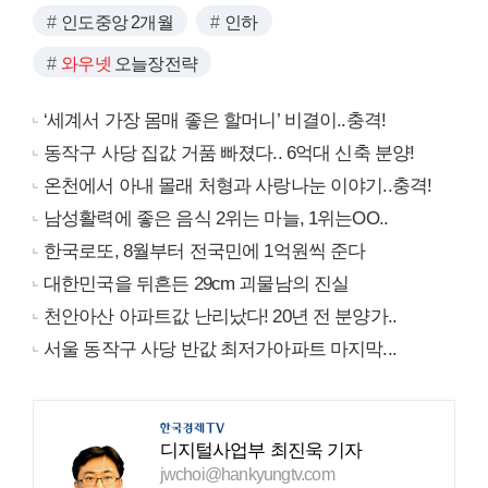
인도중앙 2개월
인하
와우넷
오늘장전략
‘세계서 가장 몸매 좋은 할머니’ 비결이..충격!
동작구 사당 집값 거품 빠졌다.. 6억대 신축 분양!
온천에서 아내 몰래 처형과 사랑나눈 이야기..충격!
남성활력에 좋은 음식 2위는 마늘, 1위는OO..
한국로또, 8월부터 전국민에 1억원씩 준다
대한민국을 뒤흔든 29cm 괴물남의 진실
천안아산 아파트값 난리났다! 20년 전 분양가..
서울 동작구 사당 반값 최저가아파트 마지막...
디지털사업부 최진욱 기자
jwchoi@hankyungtv.com