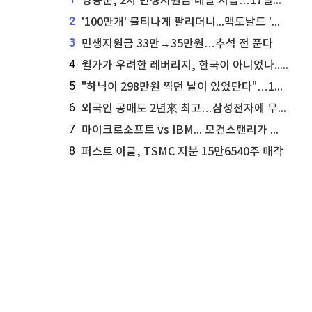
영동군, 2차 민생지원금 내달 지급…17일부터 신청 접수
2
'100만개' 불티나게 팔리더니...맥도날드 '충주찰옥수수버거' 돌연 판매 종료
3
민생지원금 33만→35만원…추석 전 푼다
4
월가가 우려한 레버리지, 한국이 아니었나...'상황 인식' 못한 아셴브레너의 추락
5
"하닉이 298만원 찍던 날이 있었단다"…100만 클릭 '전래동화' 정체
6
외국인 공매도 2년來 최고…삼성전자에 무슨일이 [B급기자의 B급리포트]
7
마이크로소프트 vs IBM... 모건스탠리가 선택한 하이퍼스케일러 투자 유망주
8
퍼스트 이글, TSMC 지분 15만6540주 매각