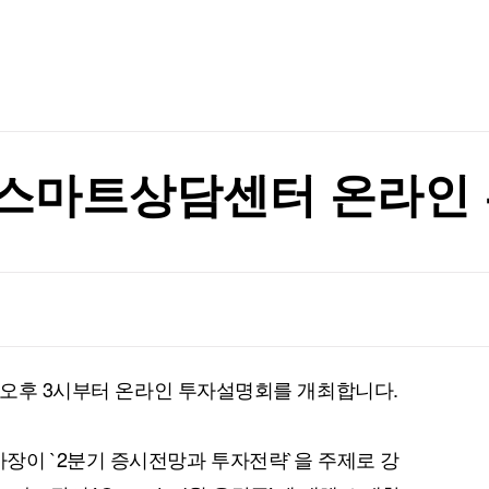
TV홈
무료방송
전체뉴스
(68.7만주)
증권
파트너스
경제
종목핫라인
추천 상
산업
경제
오늘의 
정치
생활경제
수익후기
국제
기업·CEO
이벤트
칼럼·연재
 스마트상담센터 온라인
특집방송
전체 프로그램
채널/편성
지역별채널
오후 3시부터 온라인 투자설명회를 개최합니다.
)
편성표
장이 `2분기 증시전망과 투자전략`을 주제로 강