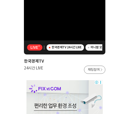
한국경제TV 24시간 LIVE
머니팜 모닝라이브 -
한국경제TV
24시간 LIVE
채팅참여