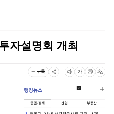
홈
비트코인 캐시
305,000
(
0.26%
)
AI추천
품
마켓이슈
이오스
896
(
-0.45%
)
특징주
이벤트
비트코인 골드
1,313
(
-763.82%
)
 투자설명회 개최
퀀텀
927
(
1.64%
)
이더리움 클래식
9,245
(
0.33%
)
비트코인
91,862,000
(
0.21%
)
구독
랭킹뉴스
증권·경제
산업
부동산
1