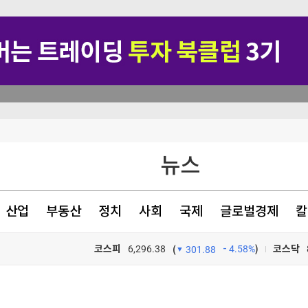
뉴스
산업
부동산
정치
사회
국제
글로벌경제
칼
코스피
6,296.38
4.58%
)
코스닥
(
301.88
 해킹"
TV프로그램
와우
.3% 상승