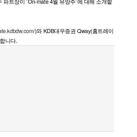
트장이 `On-mate 4월 유망주`에 대해 소개할
mate.kdbdw.com/
)와 KDB대우증권 Qway(홈트레이
합니다.