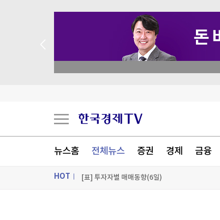
 꽝 없는 룰렛 이벤트
뉴스홈
전체뉴스
증권
경제
금융
[표] 투자자별 매매동향(6일)
HOT
"오픈AI 에이전트, 허깅페이스 침투 전 자체시스템
ON AIR
뉴스
[속보] 코스피, 4.6% 급락 6,200대…코스닥은 0