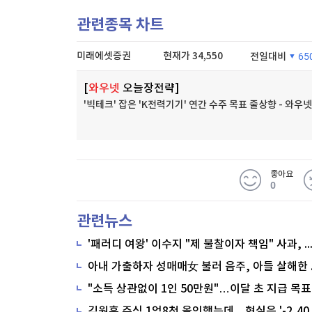
관련종목 차트
미래에셋증권
현재가
34,550
전일대비
65
[
와우넷
오늘장전략]
'빅테크' 잡은 'K전력기기' 연간 수주 목표 줄상향 - 와
좋아요
0
관련뉴스
'패러디 여왕' 이수지 "제 불찰이자 책임" 사과,
"소득 상관없이 1인 50만원"…이달 초 지급 목표