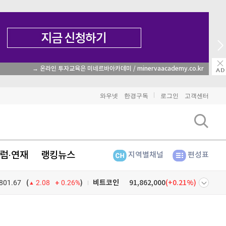
→ 온라인 투자교육은 미네르바아카데미 / minervaacademy.co.kr
와우넷
한경구독
로그인
고객센터
럼·연재
랭킹뉴스
지역별채널
편성표
비트코인
91,862,000
(
0.21%
)
801.67
0.26%
)
(
2.08
이더리움
2,712,000
(
1.65%
)
넷
주식창
리플
1,491
(
-1.57%
)