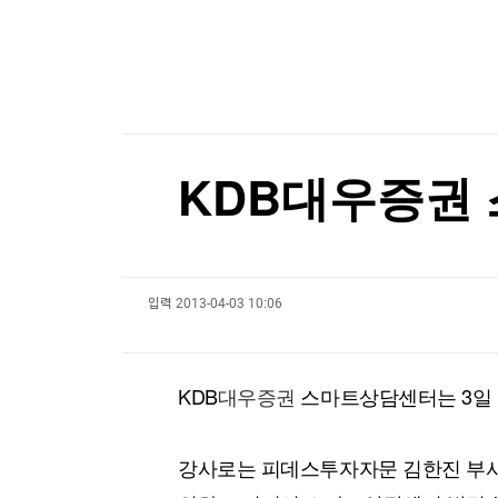
한국경제TV
뉴스홈
'상상인' 52주 신고가 경신, 기관 36일 연속 순매수
머니팜 모닝라이브
증권
[포토+] 박정민, '멋짐 가득한 모습~'
굿모닝 작전
금융
오늘장 뭐사지?
부동산
"나야, '흑백요리사' 시즌3"
[오후5시] 뉴스플러스
사회
[온에어] 성공투자 오후증시
온로드 (ON ROAD) 인사이트
글로벌경제
KDB대우증권
랭킹뉴스
[표] 투자자별 매매동향(6일)
[표] 투자자별 매매동향(6일)
입력
2013-04-03 10:06
미네르바아카데미
증권 데이터
스페셜강의
특징주 뉴스
KDB
대우증권
스마트상담센터는 3일 
투자/재테크
매매신호 (랭킹100
부동산/세무
투자분석
산업
국내증시
강사로는 피데스투자자문 김한진 부사
[모집-3기-] 돈버는 트레이딩 투자 북클럽
환율