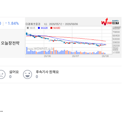
0
1.84%
우넷 오늘장전략
싫어요
후속기사 원해요
0
0
 무슨 일
아내 가출하자 성매매女 불러 음주, 아들 살해한 30대
김원훈 주식 1억8천 올인했는데…현실은 '-2,400만원'