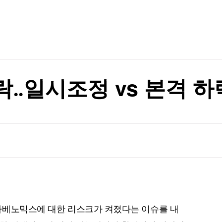
TV홈
무료방송
전체뉴스
증권
파트너스
경제
종목핫라인
추천 상
산업
경제
오늘의 
정치
생활경제
수익후기
국제
기업·CEO
이벤트
칼럼·연재
락‥일시조정 vs 본격 하
특집방송
전체 프로그램
채널/편성
지역별채널
)
편성표
아베노믹스에 대한 리스크가 켜졌다는 이슈를 내