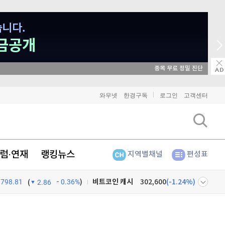
와우넷
한경구독
로그인
고객센터
비트코인
91,190,000
(
-0.35%
)
이더리움
2,698,000
(
-0.19%
)
럼·연재
랭킹뉴스
지역별채널
편성표
리플
1,459
(
-0.55%
)
798.81
0.36%
)
비트코인 캐시
302,600
(
-1.24%
)
(
2.86
이오스
896
(
-0.45%
)
넷
주식창