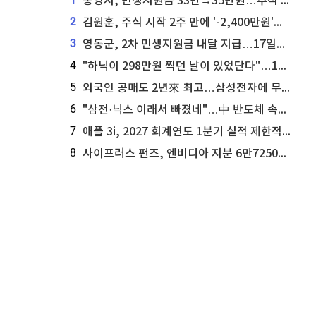
통영시, 민생지원금 33만→35만원…추석 전 푼다
2
김원훈, 주식 시작 2주 만에 '-2,400만원'…"차 한 대 값 날렸다"
3
영동군, 2차 민생지원금 내달 지급…17일부터 신청 접수
4
"하닉이 298만원 찍던 날이 있었단다"…100만 클릭 '전래동화' 정체
5
외국인 공매도 2년來 최고…삼성전자에 무슨일이 [B급기자의 B급리포트]
6
"삼전·닉스 이래서 빠졌네"…中 반도체 속사정 [B급기자의 B급리포트]
7
애플 3i, 2027 회계연도 1분기 실적 제한적 검토 통과
8
사이프러스 펀즈, 엔비디아 지분 6만7250주 매각