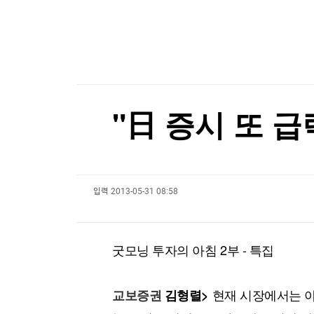
한국경제TV
뉴스홈
[온에어] 국고처 1부
머니팜 모닝라이브
증권
굿모닝 작전
금융
[속보]주진우 "선관위, 투표자 수90분 전 입력"
오늘장 뭐사지?
부동산
[속보]주진우 "선관위, 투표자 수90분 전 입력"
[오후5시] 뉴스플러스
사회
온로드 (ON ROAD) 인사이트
글로벌경제
"日 증시 또 급
랭킹뉴스
입력
2013-05-31 08:58
미네르바아카데미
증권 데이터
스페셜강의
특징주 뉴스
굿모닝 투자의 아침 2부 - 특집
투자/재테크
매매신호 (랭킹100
부동산/세무
투자분석
산업
국내증시
현재 시장에서는 
교보증권
김형렬>
[모집-3기-] 돈버는 트레이딩 투자 북클럽
환율