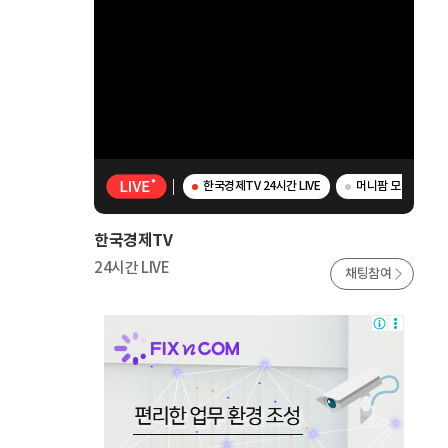
한국경제TV 24시간 LIVE
머니팜 모닝라이브 
한국경제TV
24시간 LIVE
채팅참여