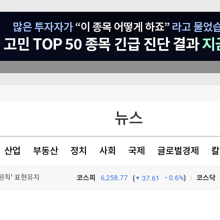
종목 무료 정밀 진단
뉴스
난 '아재폰'
산업
부동산
정치
사회
국제
글로벌경제
칼
한 日 의대"
원칙' 표현유지(종합)
코스피
6,258.77
0.6%
)
코스닥
(
37.61
TV프로그램
와우