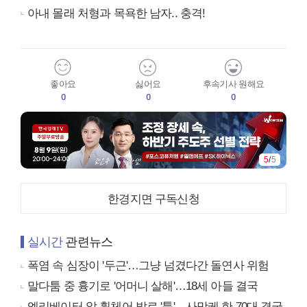
아내 몰래 처형과 목욕한 남자.. 충격!
좋아요
싫어요
후속기사 원해요
0
0
0
5
/
5
한경지면 구독신청
실시간
관련뉴스
폭염 속 심장이 '두근'…그냥 넘겼다간 돌연사 위험
말다툼 중 흉기로 '어머니 살해'…18세 아들 결국
엘리베이터 앞 휠체어 발로 '툭'…사망케 한 70대 결국