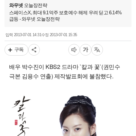
와우넷
오늘장전략
스페이스X, 최대 9.1억주 보호예수 해제 우려 딛고 6.14%
급등 - 와우넷 오늘장전략
2013-07-01 14:31
2013-07-01 15:35
입력
수정
구독
배우 박수진이 KBS2 드라마 `칼과 꽃`(권민수
극본 김용수 연출) 제작발표회에 불참했다.