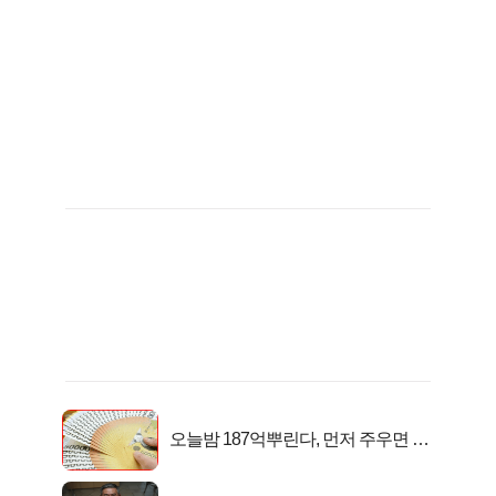
오늘밤 187억뿌린다, 먼저 주우면 최
대1억..!