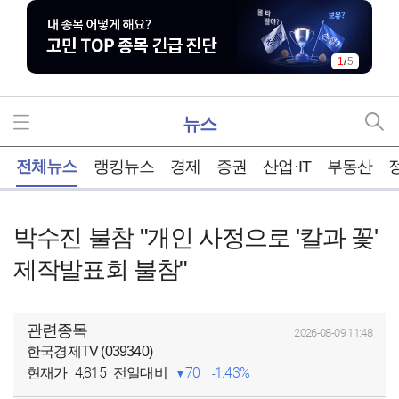
1
/
5
뉴스
홈
전체뉴스
랭킹뉴스
경제
증권
산업·IT
부동산
박수진 불참 "개인 사정으로 '칼과 꽃'
제작발표회 불참"
관련종목
2026-08-09 11:48
한국경제TV (039340)
4,815
70
1.43%
현재가
전일대비