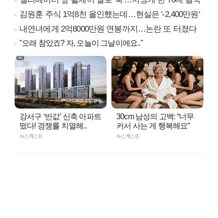
김원훈 주식 1억8천 올인했는데…현실은 '-2,400만원'
내연녀에게 2억8000만원 연봉까지…논란 또 터졌다
"오래 참았죠? 자, 오늘이 그날이에요.."
강서구 ‘반값’ 신축 아파트
30cm 남성의 고백: “너무
떴다! 경쟁률 치열해..
커서 사는 게 행복해요”
뉴스캐스트
뉴스캐스트