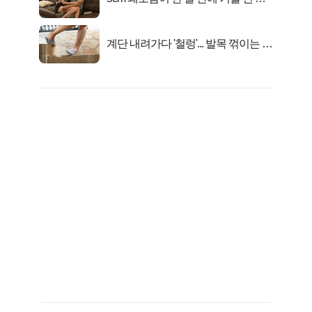
연
계단 내려가다 '철렁'... 발목 꺾이는 이
유