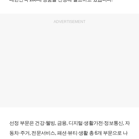
ADVERTISEMENT
선정 부문은 건강
·
웰빙
,
금융
,
디지털
·
생활가전
·
정보통신
,
자
동차
·
주거
,
전문서비스
,
패션
·
뷰티
·
생활 총
6
개 부문으로 나