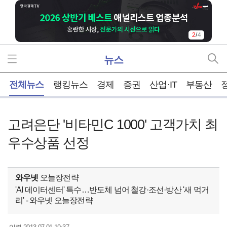
2
/
4
뉴스
홈
전체뉴스
랭킹뉴스
경제
증권
산업·IT
부동산
고려은단 '비타민C 1000' 고객가치 최
우수상품 선정
와우넷
오늘장전략
'AI 데이터센터' 특수…반도체 넘어 철강·조선·방산 '새 먹거
리' - 와우넷 오늘장전략