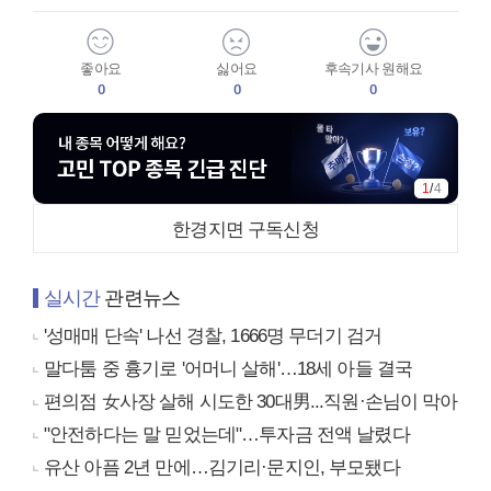
좋아요
싫어요
후속기사 원해요
0
0
0
1
/
4
한경지면 구독신청
실시간
관련뉴스
'성매매 단속' 나선 경찰, 1666명 무더기 검거
말다툼 중 흉기로 '어머니 살해'…18세 아들 결국
편의점 女사장 살해 시도한 30대男...직원·손님이 막아
"안전하다는 말 믿었는데"…투자금 전액 날렸다
유산 아픔 2년 만에…김기리·문지인, 부모됐다