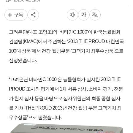
2013-07-01 19:37
입력
구독
고려은단
(
대표 조영조
)
의
‘
비타민
C 1000’
이 한국능률협회
컨설팅
(KMAC)
에서 주관하는
‘2013 THE PROUD
대한민국
100
대 상품
’
에서 건강
·
웰빙부문
‘
고객가치 최우수상품
’
으로
선정됐습니다
.
‘
고려은단 비타민
C 1000’
은 능률협회가 실시한
2013 THE
PROUD
조사와 평가에서
1
차 서류 심사
,
소비자 평가
,
전문
가 현지 심사 등을 바탕으로 심사위원단의 최종 종합 심사
를 거쳐
‘THE PROUD 2013
년 건강
·
웰빙 부문 고객가치 최
우수상품
’
으로 뽑혔습니다
.