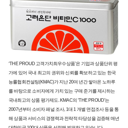
‘THE PROUD
고객가치최우수상품
’
은 기업과 상품단위 평
가에 있어 국내 최고의 권위와 신뢰를 확보하고 있는 한국
능률협회컨설팅
(KMAC)
가 지난
20
여 년간 쌓아온 노하루
를 바탕으로 소비자에게 가치 있는 구매 준거를 제시하는
국내최고의 상품 평가제도
. KMAC
의
‘THE PROUD’
는
2007
년부터 소비자 패널 조사
, 1
대
1
개별 면접조사 등을 통
해 상품과 서비스의 경쟁력과 전략적 타당성을 검증해 매년
대한민국
100
대 상품을 선정해 발표하고 있습니다
.