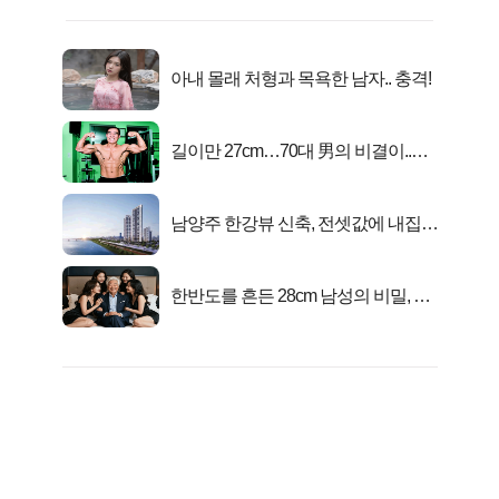
아내 몰래 처형과 목욕한 남자.. 충격!
길이만 27cm…70대 男의 비결이..충
격!
남양주 한강뷰 신축, 전셋값에 내집마
련!
한반도를 흔든 28cm 남성의 비밀, 매
일 밤 즐거워