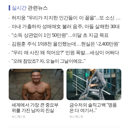
실시간
관련뉴스
허지웅 "우리가 지지한 인간들이 이 꼴을"...또 소신 발언
아내 가출하자 성매매女 불러 음주, 아들 살해한 30대
"소득 상관없이 1인 50만원"…이달 초 지급 목표
김원훈 주식 1억8천 올인했는데…현실은 '-2,400만원'
"우리 애 사진 왜 적어요?" 민원 폭발…세상이 어쩌다
"오래 참았죠? 자, 오늘이 그날이에요.."
세계에서 가장 큰 중요부
금수저의 솔직고백 "명품
위를 가진 남자의 진실
은 다 여기서.."
뉴스캐스트
뉴스캐스트