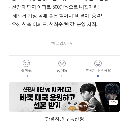
천안 대단지 아파트 500만원으로 내집마련!
‘세계서 가장 몸매 좋은 할머니’ 비결이..충격!
오산 신축 아파트, 선착순 ‘반값’ 분양 시작..
한국경제TV
좋아요
싫어요
후속기사 원해요
0
0
0
4
/
5
한경지면 구독신청