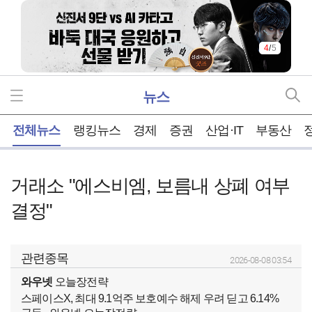
5
/
5
뉴스
홈
전체뉴스
랭킹뉴스
경제
증권
산업·IT
부동산
거래소 "에스비엠, 보름내 상폐 여부
결정"
관련종목
2026-08-08 03:54
와우넷
오늘장전략
스페이스X, 최대 9.1억주 보호예수 해제 우려 딛고 6.14%