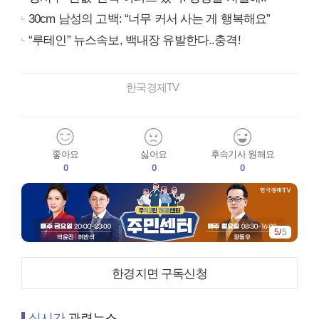
30cm 남성의 고백: “너무 커서 사는 게 행복해요”
“루테인” 뉴스속보, 백내장 유발한다..충격!
한국경제TV
좋아요
싫어요
후속기사 원해요
0
0
0
5
/
5
한경지면 구독신청
실시간
관련뉴스