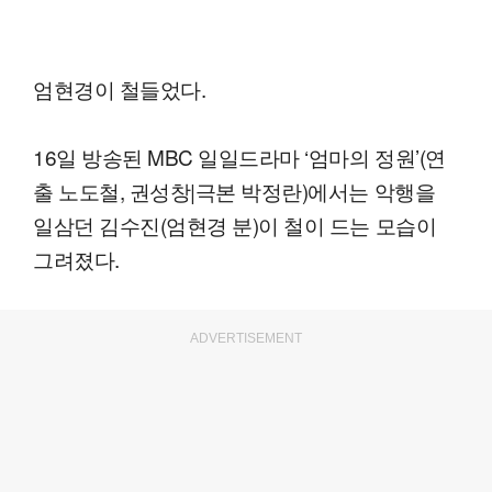
엄현경이 철들었다.
16일 방송된 MBC 일일드라마 ‘엄마의 정원’(연
출 노도철, 권성창|극본 박정란)에서는 악행을
일삼던 김수진(엄현경 분)이 철이 드는 모습이
그려졌다.
ADVERTISEMENT