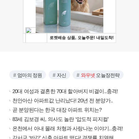
엄마의 정원
자신
와우넷
오늘장전략
20대 여성과 결혼한 70대 할아버지 비결이..충격!
천안아산 아파트값 난리났다! 20년 전 분양가..
곧 분양된다는 한국 대장 아파트 위치는?
83세 김보경 씨, 의사도 놀란 ‘압도적 피지컬’
온천에서 아내 몰래 처형과 사랑나눈 이야기..충격!
강서구 ‘반값’ 신축 아파트 떴다! 경쟁률 치열해..