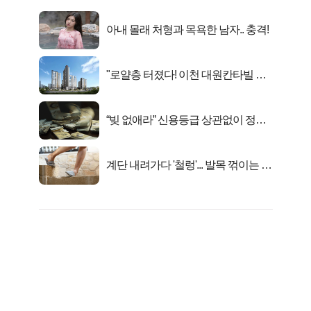
아내 몰래 처형과 목욕한 남자.. 충격!
"로얄층 터졌다! 이천 대원칸타빌 잔
여세대 긴급 공개"
“빚 없애라” 신용등급 상관없이 정부
서 2억지원!
계단 내려가다 '철렁'... 발목 꺾이는 이
유