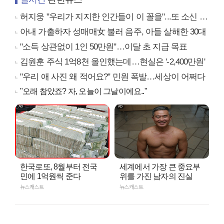
허지웅 "우리가 지지한 인간들이 이 꼴을"...또 소신 발언
아내 가출하자 성매매女 불러 음주, 아들 살해한 30대
"소득 상관없이 1인 50만원"…이달 초 지급 목표
김원훈 주식 1억8천 올인했는데…현실은 '-2,400만원'
"우리 애 사진 왜 적어요?" 민원 폭발…세상이 어쩌다
"오래 참았죠? 자, 오늘이 그날이에요.."
한국로또, 8월부터 전국
세계에서 가장 큰 중요부
민에 1억원씩 준다
위를 가진 남자의 진실
뉴스캐스트
뉴스캐스트