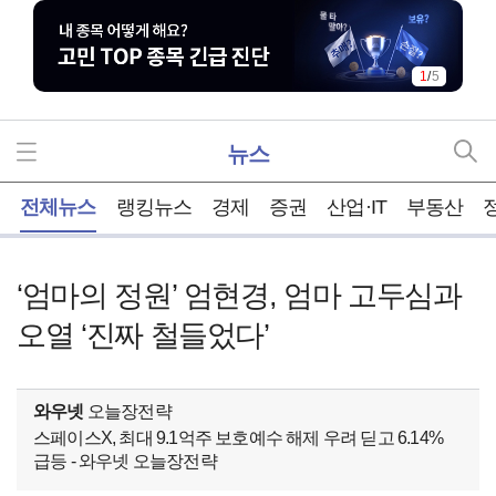
1
/
5
뉴스
홈
전체뉴스
랭킹뉴스
경제
증권
산업·IT
부동산
‘엄마의 정원’ 엄현경, 엄마 고두심과
오열 ‘진짜 철들었다’
와우넷
오늘장전략
스페이스X, 최대 9.1억주 보호예수 해제 우려 딛고 6.14%
급등 - 와우넷 오늘장전략