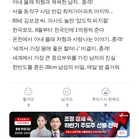
아내 몰래 처형과 목욕한 남자.. 충격!
서울 동작구 사당 반값 최저가아파트 마지막...
83세 김보경 씨, 의사도 놀란 ‘압도적 피지컬’
한국로또, 8월부터 전국민에 1억원씩 준다
온천에서 아내 몰래 처형과 사랑나눈 이야기..충격!
‘세계서 가장 몸매 좋은 할머니’ 비결이..충격!
세계에서 가장 큰 중요부위를 가진 남자의 진실
한반도를 흔든 28cm 남성의 비밀, 매일 밤 즐거워
좋아요
싫어요
후속기사 원해요
0
0
0
5
/
5