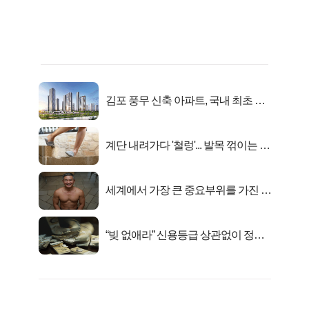
김포 풍무 신축 아파트, 국내 최초 반
값 분양..
계단 내려가다 '철렁'... 발목 꺾이는 이
유
세계에서 가장 큰 중요부위를 가진 남
자의 진실
“빚 없애라” 신용등급 상관없이 정부
서 2억지원!