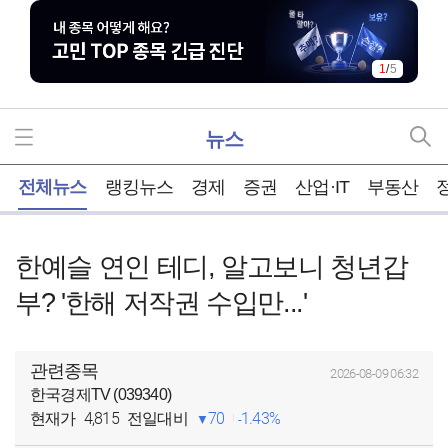
1
/
5
뉴스
홈
전체뉴스
랭킹뉴스
경제
증권
산업·IT
부동산
한예슬 연인 테디, 알고보니 청년갑
부? '한해 저작권 수입만...'
관련종목
2026-08-09 06:32
한국경제TV (039340)
4,815
70
1.43%
현재가
전일대비