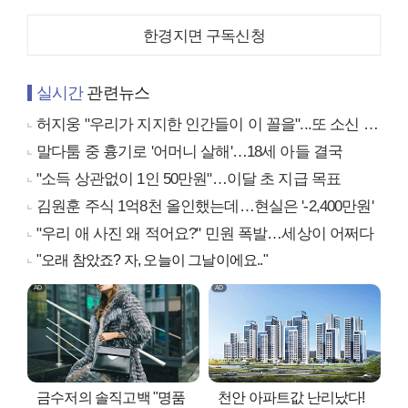
한경지면 구독신청
실시간
관련뉴스
허지웅 "우리가 지지한 인간들이 이 꼴을"...또 소신 발언
말다툼 중 흉기로 '어머니 살해'…18세 아들 결국
"소득 상관없이 1인 50만원"…이달 초 지급 목표
김원훈 주식 1억8천 올인했는데…현실은 '-2,400만원'
"우리 애 사진 왜 적어요?" 민원 폭발…세상이 어쩌다
"오래 참았죠? 자, 오늘이 그날이에요.."
금수저의 솔직고백 "명품
천안 아파트값 난리났다!