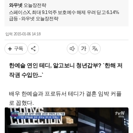
와우넷
오늘장전략
스페이스X, 최대 9.1억주 보호예수 해제 우려 딛고 6.14%
급등 - 와우넷 오늘장전략
2015-01-06 14:18
입력
구독
한예슬 연인 테디, 알고보니 청년갑부? `한해 저
작권 수입만...`
배우 한예슬과 프로듀서 테디가 결혼 임박 커플
로 꼽혔다.