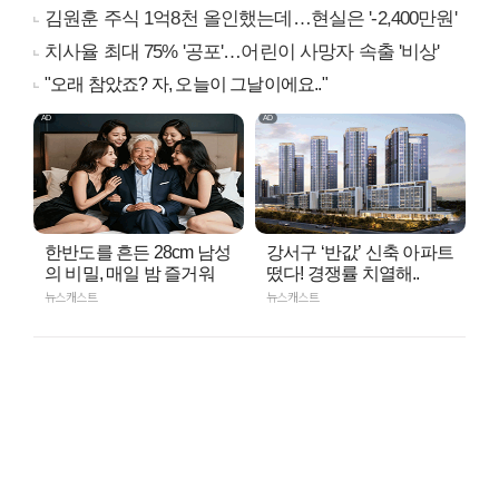
김원훈 주식 1억8천 올인했는데…현실은 '-2,400만원'
치사율 최대 75% '공포'…어린이 사망자 속출 '비상'
"오래 참았죠? 자, 오늘이 그날이에요.."
한반도를 흔든 28cm 남성
강서구 ‘반값’ 신축 아파트
의 비밀, 매일 밤 즐거워
떴다! 경쟁률 치열해..
뉴스캐스트
뉴스캐스트