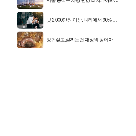
서울 동작구 사당 반값 최저가아파트
마지막...
빚 2,000만원 이상, 나라에서 90% 갚
아준다!
방귀잦고,살찌는건 대장의 똥이아니
라??