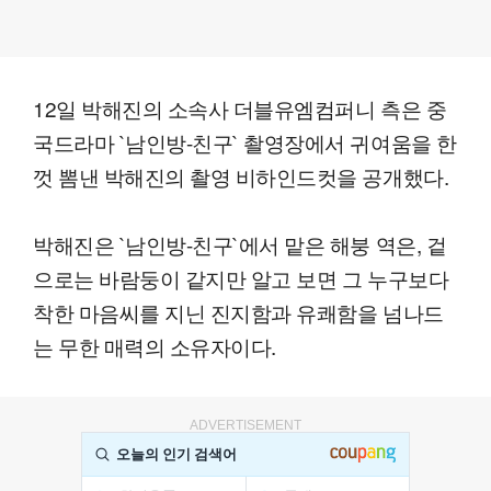
12일 박해진의 소속사 더블유엠컴퍼니 측은 중
국드라마 `남인방-친구` 촬영장에서 귀여움을 한
껏 뽐낸 박해진의 촬영 비하인드컷을 공개했다.
박해진은 `남인방-친구`에서 맡은 해붕 역은, 겉
으로는 바람둥이 같지만 알고 보면 그 누구보다
착한 마음씨를 지닌 진지함과 유쾌함을 넘나드
는 무한 매력의 소유자이다.
ADVERTISEMENT