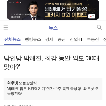
2
/
2
뉴스
홈
전체뉴스
랭킹뉴스
경제
증권
산업·IT
부동산
남인방 박해진, 최강 동안 외모 '30대
맞아?'
와우넷
오늘장전략
'빅테크' 잡은 'K전력기기' 연간 수주 목표 줄상향 - 와우넷 오
늘장전략