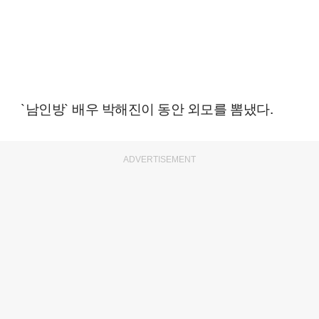
`남인방` 배우 박해진이 동안 외모를 뽐냈다.
ADVERTISEMENT