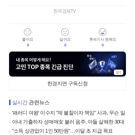
한국경제TV
좋아요
싫어요
후속기사 원해요
0
0
0
1
/
2
한경지면 구독신청
실시간
관련뉴스
'패러디 여왕' 이수지 "제 불찰이자 책임" 사과, 무슨 일
아내 가출하자 성매매女 불러 음주, 아들 살해한 30대
"소득 상관없이 1인 50만원"…이달 초 지급 목표