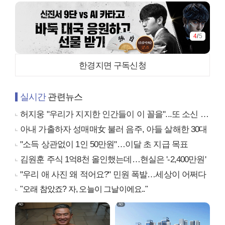
4
/
5
한경지면 구독신청
실시간
관련뉴스
허지웅 "우리가 지지한 인간들이 이 꼴을"...또 소신 발언
아내 가출하자 성매매女 불러 음주, 아들 살해한 30대
"소득 상관없이 1인 50만원"…이달 초 지급 목표
김원훈 주식 1억8천 올인했는데…현실은 '-2,400만원'
"우리 애 사진 왜 적어요?" 민원 폭발…세상이 어쩌다
"오래 참았죠? 자, 오늘이 그날이에요.."