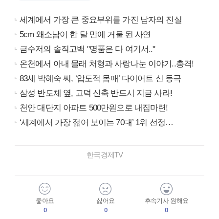
세계에서 가장 큰 중요부위를 가진 남자의 진실
5cm 왜소남이 한 달 만에 거물 된 사연
금수저의 솔직고백 "명품은 다 여기서.."
온천에서 아내 몰래 처형과 사랑나눈 이야기..충격!
83세 박혜숙 씨, ‘압도적 몸매’ 다이어트 신 등극
삼성 반도체 옆, 고덕 신축 반드시 지금 사라!
천안 대단지 아파트 500만원으로 내집마련!
‘세계에서 가장 젊어 보이는 70대’ 1위 선정…
한국경제TV
좋아요
싫어요
후속기사 원해요
0
0
0