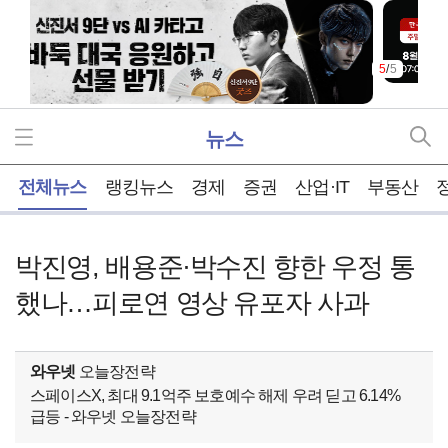
5
/
5
뉴스
홈
전체뉴스
랭킹뉴스
경제
증권
산업·IT
부동산
박진영, 배용준·박수진 향한 우정 통
했나…피로연 영상 유포자 사과
와우넷
오늘장전략
스페이스X, 최대 9.1억주 보호예수 해제 우려 딛고 6.14%
급등 - 와우넷 오늘장전략