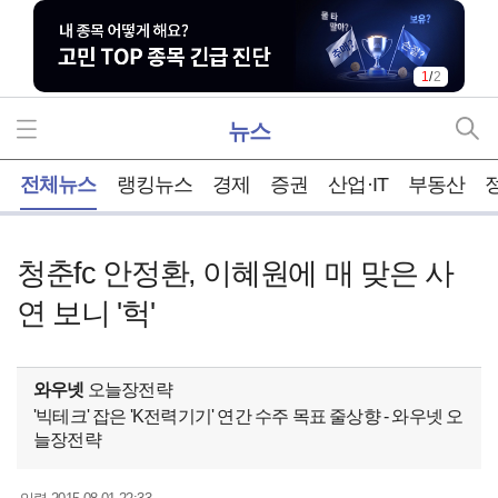
2
/
2
뉴스
홈
전체뉴스
랭킹뉴스
경제
증권
산업·IT
부동산
청춘fc 안정환, 이혜원에 매 맞은 사
연 보니 '헉'
와우넷
오늘장전략
'빅테크' 잡은 'K전력기기' 연간 수주 목표 줄상향 - 와우넷 오
늘장전략