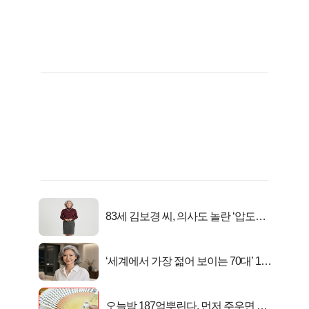
83세 김보경 씨, 의사도 놀란 ‘압도적
피지컬’
‘세계에서 가장 젊어 보이는 70대’ 1위
선정…
오늘밤 187억뿌린다, 먼저 주우면 최