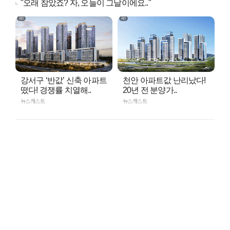
"오래 참았죠? 자, 오늘이 그날이에요.."
강서구 ‘반값’ 신축 아파트
천안 아파트값 난리났다!
떴다! 경쟁률 치열해..
20년 전 분양가..
뉴스캐스트
뉴스캐스트