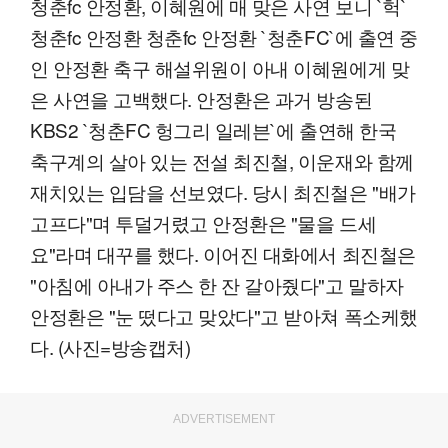
청춘fc 안정환, 이혜원에 매 맞은 사연 보니 `헉`
청춘fc 안정환 청춘fc 안정환 `청춘FC`에 출연 중
인 안정환 축구 해설위원이 아내 이혜원에게 맞
은 사연을 고백했다. 안정환은 과거 방송된
KBS2 `청춘FC 헝그리 일레븐`에 출연해 한국
축구계의 살아 있는 전설 최진철, 이운재와 함께
재치있는 입담을 선보였다. 당시 최진철은 "배가
고프다"며 투덜거렸고 안정환은 "물을 드세
요"라며 대꾸를 했다. 이어진 대화에서 최진철은
"아침에 아내가 주스 한 잔 갈아줬다"고 말하자
안정환은 "눈 떴다고 맞았다"고 받아쳐 폭소케했
다. (사진=방송캡처)
ADVERTISEMENT