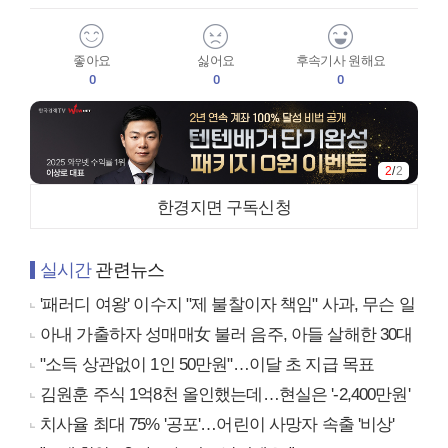
좋아요
싫어요
후속기사 원해요
0
0
0
1
/
2
한경지면 구독신청
실시간
관련뉴스
'패러디 여왕' 이수지 "제 불찰이자 책임" 사과, 무슨 일
아내 가출하자 성매매女 불러 음주, 아들 살해한 30대
"소득 상관없이 1인 50만원"…이달 초 지급 목표
김원훈 주식 1억8천 올인했는데…현실은 '-2,400만원'
치사율 최대 75% '공포'…어린이 사망자 속출 '비상'