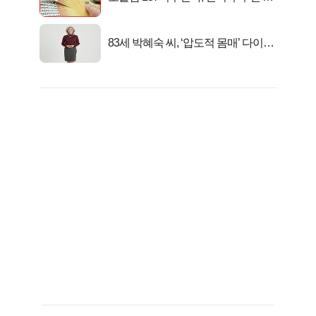
대1억..!
83세 박혜숙 씨, ‘압도적 몸매’ 다이어
트 신 등극