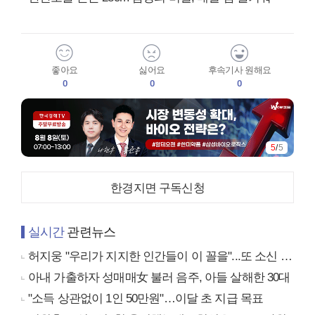
좋아요
싫어요
후속기사 원해요
0
0
0
5
/
5
한경지면 구독신청
실시간
관련뉴스
허지웅 "우리가 지지한 인간들이 이 꼴을"...또 소신 발언
아내 가출하자 성매매女 불러 음주, 아들 살해한 30대
"소득 상관없이 1인 50만원"…이달 초 지급 목표