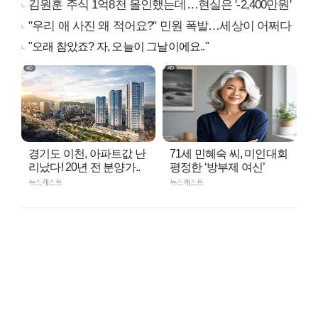
김원훈 주식 1억8천 올인했는데…현실은 '-2,400만원'
"우리 애 사진 왜 적어요?" 민원 폭발…세상이 어쩌다
"오래 참았죠? 자, 오늘이 그날이에요.."
경기도 이천, 아파트값 난
71세 민혜숙 씨, 미인대회
리났다! 20년 전 분양가..
평정한 ‘방부제 여신’
뉴스캐스트
뉴스캐스트