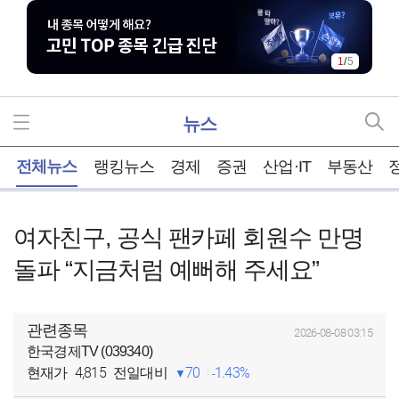
1
/
5
뉴스
홈
전체뉴스
랭킹뉴스
경제
증권
산업·IT
부동산
여자친구, 공식 팬카페 회원수 만명
돌파 “지금처럼 예뻐해 주세요”
관련종목
2026-08-08 03:15
한국경제TV (039340)
4,815
70
1.43%
현재가
전일대비