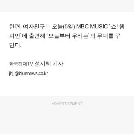
한편, 여자친구는 오늘(5일) MBC MUSIC `쇼! 챔
피언`에 출연해 `오늘부터 우리는`의 무대를 꾸
민다.
성지혜 기자
한국경제TV
jhjj@bluenews.co.kr
ADVERTISEMENT