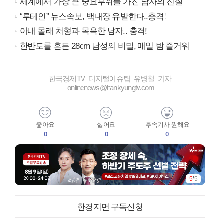
세계에서 가장 큰 중요부위를 가진 남자의 진실
“루테인” 뉴스속보, 백내장 유발한다..충격!
아내 몰래 처형과 목욕한 남자.. 충격!
한반도를 흔든 28cm 남성의 비밀, 매일 밤 즐거워
한국경제TV 디지털이슈팀 유병철 기자
onlinenews@hankyungtv.com
좋아요
싫어요
후속기사 원해요
0
0
0
5
/
5
한경지면 구독신청