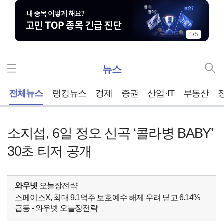
1
/
5
뉴스
홈
전체뉴스
랭킹뉴스
경제
증권
산업·IT
부동산
소지섭, 6일 정오 신곡 ‘콜라병 BABY’
30초 티저 공개
와우넷
오늘장전략
스페이스X, 최대 9.1억주 보호예수 해제 우려 딛고 6.14%
급등 - 와우넷 오늘장전략