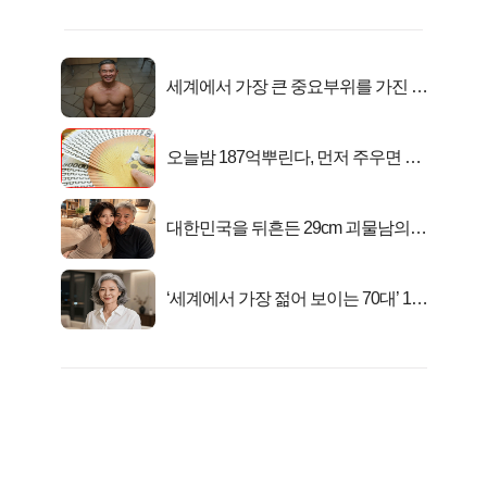
세계에서 가장 큰 중요부위를 가진 남
자의 진실
오늘밤 187억뿌린다, 먼저 주우면 최
대1억..!
대한민국을 뒤흔든 29cm 괴물남의
진실
‘세계에서 가장 젊어 보이는 70대’ 1위
선정…