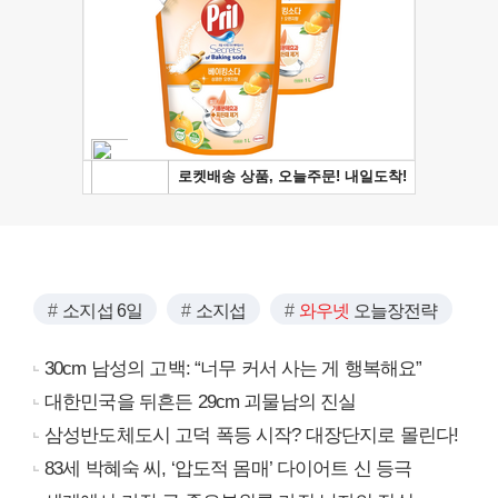
소지섭 6일
소지섭
와우넷
오늘장전략
30cm 남성의 고백: “너무 커서 사는 게 행복해요”
대한민국을 뒤흔든 29cm 괴물남의 진실
삼성반도체도시 고덕 폭등 시작? 대장단지로 몰린다!
83세 박혜숙 씨, ‘압도적 몸매’ 다이어트 신 등극