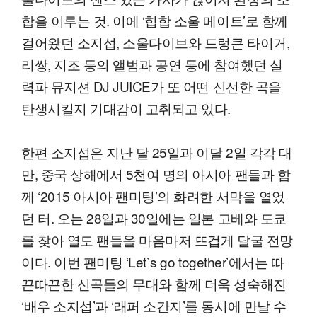
합을 이루는 것. 이에 ‘힙합 소울 메이트’로 함께
걸어왔던 소지섭, 소울다이브와 드렁큰 타이거,
리쌍, 지조 등의 앨범과 공연 등에 참여했던 실
력파 뮤지션 DJ JUICE가 또 어떤 신선한 곡을
탄생시킬지 기대감이 고취되고 있다.
한편 소지섭은 지난 달 25일과 이달 2일 각각 대
만, 중국 상해에서 5천여 명의 아시아 팬들과 함
께 ‘2015 아시아 팬미팅’의 화려한 서막을 열었
던 터. 오는 28일과 30일에는 일본 고베와 도쿄
를 찾아 열도 팬들을 마음마저 뜨겁게 달굴 전망
이다. 이번 팬미팅 ‘Let`s go together’에서는 따
끈따끈한 신곡들의 무대와 함께 더욱 성숙해진
‘배우 소지섭’과 ‘래퍼 소간지’를 동시에 만날 수