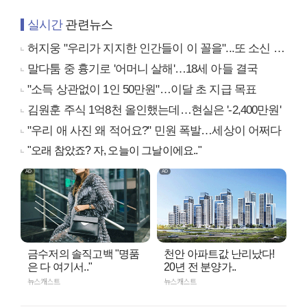
실시간
관련뉴스
허지웅 "우리가 지지한 인간들이 이 꼴을"...또 소신 발언
말다툼 중 흉기로 '어머니 살해'…18세 아들 결국
"소득 상관없이 1인 50만원"…이달 초 지급 목표
김원훈 주식 1억8천 올인했는데…현실은 '-2,400만원'
"우리 애 사진 왜 적어요?" 민원 폭발…세상이 어쩌다
"오래 참았죠? 자, 오늘이 그날이에요.."
금수저의 솔직고백 "명품
천안 아파트값 난리났다!
은 다 여기서.."
20년 전 분양가..
뉴스캐스트
뉴스캐스트