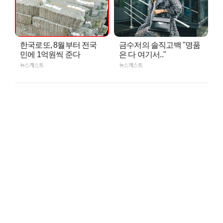
한국로또, 8월부터 전국
금수저의 솔직고백 "명품
민에 1억원씩 준다
은 다 여기서.."
뉴스캐스트
뉴스캐스트