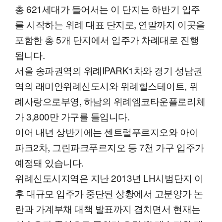
총 621세대가 들어서는 이 단지는 하반기 입주
를 시작하는 위례 대표 단지로, 연말까지 이곳을
포함한 총 5개 단지에서 입주가 차례대로 진행
됩니다.
서울 송파권역의 위례IPARK1차와 경기 성남권
역의 래미안위례신도시와 위례힐스테이트, 위
례사랑으로부영, 하남의 위례엠코타운플로리체
가 3,800만 가구를 들입니다.
이어 내년 상반기에는 센트럴푸르지오와 아이
파크2차, 그린파크푸르지오 등 7천 가구 입주가
예정돼 있습니다.
위례신도시지역은 지난 2013년 LH시범단지 이
후 대규모 입주가 중단된 상황에서 고분양가 논
란과 가계부채 대책 발표까지 겹치면서 현재는