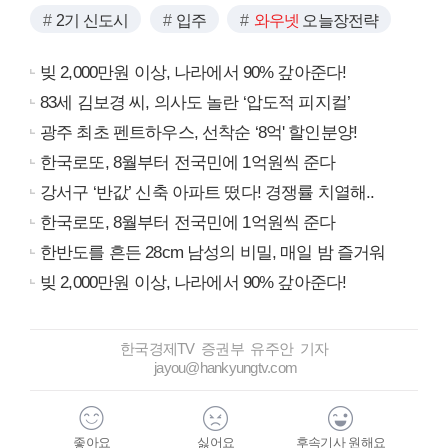
2기 신도시
입주
와우넷
오늘장전략
빚 2,000만원 이상, 나라에서 90% 갚아준다!
83세 김보경 씨, 의사도 놀란 ‘압도적 피지컬’
광주 최초 펜트하우스, 선착순 ‘8억' 할인분양!
한국로또, 8월부터 전국민에 1억원씩 준다
강서구 ‘반값’ 신축 아파트 떴다! 경쟁률 치열해..
한국로또, 8월부터 전국민에 1억원씩 준다
한반도를 흔든 28cm 남성의 비밀, 매일 밤 즐거워
빚 2,000만원 이상, 나라에서 90% 갚아준다!
한국경제TV 증권부 유주안 기자
jayou@hankyungtv.com
좋아요
싫어요
후속기사 원해요