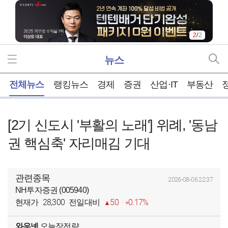
2
/
2
뉴스
홈
전체뉴스
랭킹뉴스
경제
증권
산업·IT
부동산
[2기 신도시 '부활의 노래'] 위례, '동남
권 핵심축' 자리매김 기대
관련종목
2026-08-06 22:37
NH투자증권 (005940)
28,300
50
0.17%
현재가
전일대비
와우넷
오늘장전략