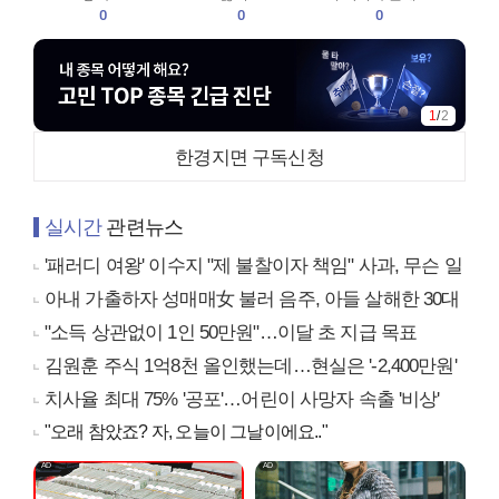
0
0
0
1
/
2
한경지면 구독신청
실시간
관련뉴스
'패러디 여왕' 이수지 "제 불찰이자 책임" 사과, 무슨 일
아내 가출하자 성매매女 불러 음주, 아들 살해한 30대
"소득 상관없이 1인 50만원"…이달 초 지급 목표
김원훈 주식 1억8천 올인했는데…현실은 '-2,400만원'
치사율 최대 75% '공포'…어린이 사망자 속출 '비상'
"오래 참았죠? 자, 오늘이 그날이에요.."