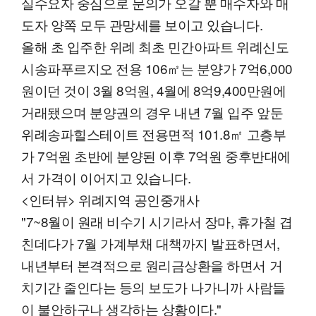
실수요자 중심으로 문의가 오갈 뿐 매수자와 매
도자 양쪽 모두 관망세를 보이고 있습니다.
올해 초 입주한 위례 최초 민간아파트 위례신도
시송파푸르지오 전용 106㎡는 분양가 7억6,000
원이던 것이 3월 8억원, 4월에 8억9,400만원에
거래됐으며 분양권의 경우 내년 7월 입주 앞둔
위례송파힐스테이트 전용면적 101.8㎡ 고층부
가 7억원 초반에 분양된 이후 7억원 중후반대에
서 가격이 이어지고 있습니다.
<인터뷰> 위례지역 공인중개사
"7~8월이 원래 비수기 시기라서 장마, 휴가철 겹
친데다가 7월 가계부채 대책까지 발표하면서,
내년부터 본격적으로 원리금상환을 하면서 거
치기간 줄인다는 등의 보도가 나가니까 사람들
이 불안하구나 생각하는 상황이다."