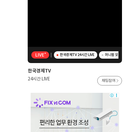
한국경제TV 24시간 LIVE
머니팜 모닝라이브 -
한국경제TV
24시간 LIVE
채팅참여