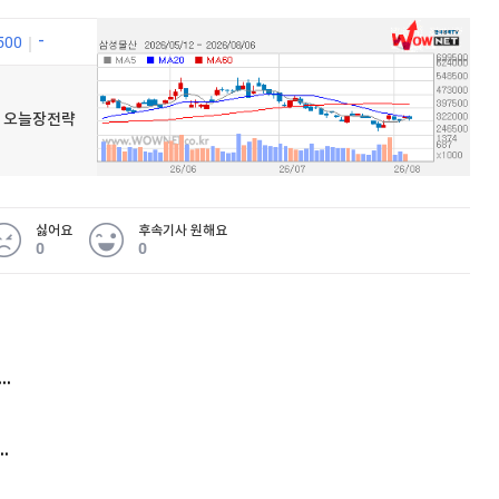
500
우넷 오늘장전략
퀀텀
이더리움 클래식
9
싫어요
후속기사 원해요
0
0
 무슨 일
아내 가출하자 성매매女 불러 음주, 아들 살해한 30대
김원훈 주식 1억8천 올인했는데…현실은 '-2,400만원'
'비상'