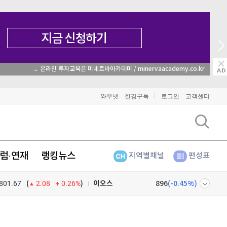
→ 온라인 투자교육은 미네르바아카데미 / minervaacademy.co.kr
비트코인
91,132,000
(
-0.59%
)
와우넷
한경구독
로그인
고객센터
이더리움
2,689,000
(
0.79%
)
리플
1,482
(
-2.21%
)
럼·연재
랭킹뉴스
지역별채널
편성표
비트코인 캐시
299,500
(
-1.59%
)
801.67
0.26%
)
이오스
896
(
-0.45%
)
(
2.08
비트코인 골드
1,313
(
-763.82%
)
넷
주식창