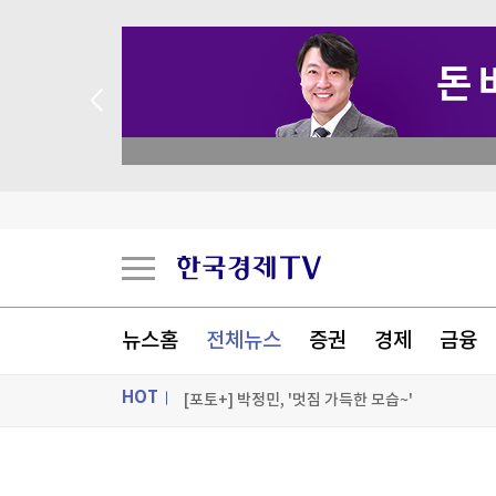
 꽝 없는 룰렛 이벤트
"폭염? 난 냉장고로 맞대응"…기막힌 아이디어 
롤러코스피 이어지는데…"K증시 변동성, 단기 신
몰래 찍힐라…영국 식당·극장 '스마트 안경 금지'
뉴스홈
전체뉴스
증권
경제
금융
예배 도중 "5·18인 북한 지령" 설교한 목사…검
HOT
[포토+] 박정민, '멋짐 가득한 모습~'
"나야, '흑백요리사' 시즌3"
ON AIR
뉴스
[온에어] 한경 글로벌마켓