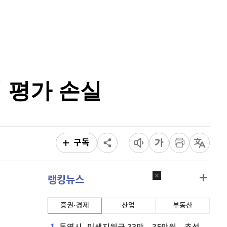
퀀텀
921
(
0.99%
)
홈
AI추천
이더리움 클래식
9,040
(
-1.97%
)
품
마켓이슈
특징주
이벤트
비트코인
91,132,000
(
-0.59%
)
억 평가 손실
구독
랭킹뉴스
증권·경제
산업
부동산
1