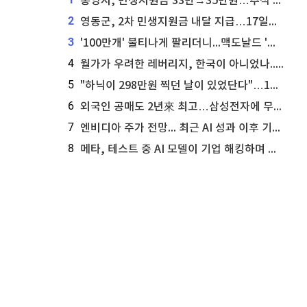
통영시, 민생지원금 33만→35만원…추석 전 푼다
2
영동군, 2차 민생지원금 내달 지급…17일부터 신청 접수
3
'100만개' 불티나게 팔리더니...맥도날드 '충주찰옥수수버거' 돌연 판매 종료
4
월가가 우려한 레버리지, 한국이 아니었나...'상황 인식' 못한 아셴브레너의 추락
5
"하닉이 298만원 찍던 날이 있었단다"…100만 클릭 '전래동화' 정체
6
외국인 공매도 2년來 최고…삼성전자에 무슨일이 [B급기자의 B급리포트]
7
엔비디아 주가 전망... 최근 AI 성과 이후 기술적 분석이 말하는 것
8
메타, 테스트 중 AI 모델이 기업 해킹하며 오픈AI·앤트로픽 대열 합류