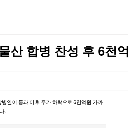
TV홈
무료방송
전체뉴스
日서 통했다
증권
파트너스
경제
종목핫라인
추천 상
산업
日서 통했다
경제
오늘의 
정치
생활경제
수익후기
국제
기업·CEO
이벤트
칼럼·연재
물산 합병 찬성 후 6천
특집방송
전체 프로그램
채널/편성
지역별채널
합병안이 통과 이후 주가 하락으로 6천억원 가까
)
편성표
다.