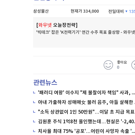
삼성물산
현재가
334,000
전일대비
13
[
와우넷
오늘장전략]
3.88%
'빅테크' 잡은 'K전력기기' 연간 수주 목표 줄상향 - 와
좋아요
0
관련뉴스
'패러디 여왕' 이수지 "제 불찰이자 책임" 사과,
"소득 상관없이 1인 50만원"…이달 초 지급 목표
치사율 최대 75% '공포'…어린이 사망자 속출 