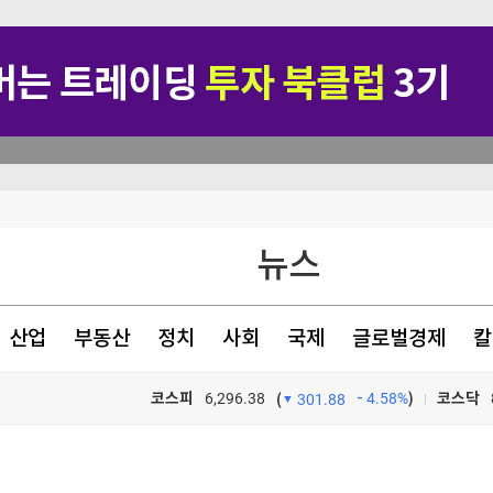
日서 통했다
뉴스
용 위험은 제한적"
 확산
산업
부동산
정치
사회
국제
글로벌경제
칼
찰에 송치
코스피
6,296.38
4.58%
)
코스닥
(
301.88
TV프로그램
와우