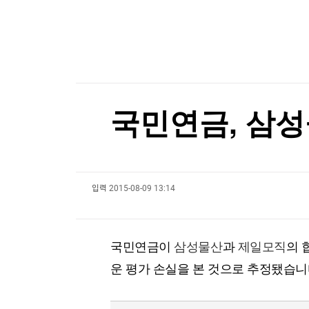
한국경제TV
뉴스홈
"폭염? 난 냉장고로 맞대응"…기막힌 아이디어 
머니팜 모닝라이브
증권
굿모닝 작전
금융
"폭염? 난 냉장고로 맞대응"…기막힌 아이디어 
오늘장 뭐사지?
부동산
[오후5시] 뉴스플러스
사회
온로드 (ON ROAD) 인사이트
글로벌경제
국민연금, 삼성
랭킹뉴스
입력
2015-08-09 13:14
미네르바아카데미
증권 데이터
스페셜강의
특징주 뉴스
국민연금이
삼성물산
과
제일모직
의 
투자/재테크
매매신호 (랭킹100
부동산/세무
투자분석
운 평가 손실을 본 것으로 추정됐습니
산업
국내증시
[모집-3기-] 돈버는 트레이딩 투자 북클럽
환율