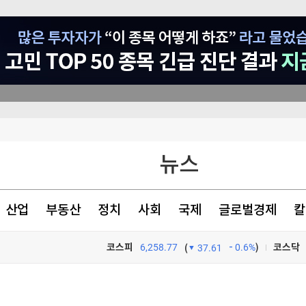
뉴스
리얼월드(RLWRLD), 국내 로보틱스·시뮬레이션 3사와 MOU 체결…한국발(發) 기술 파트너십으로 글로벌 피지컬 AI 생태계 주도
산업
부동산
정치
사회
국제
글로벌경제
칼
코스피
6,258.77
0.6%
)
코스닥
(
37.61
TV프로그램
와우