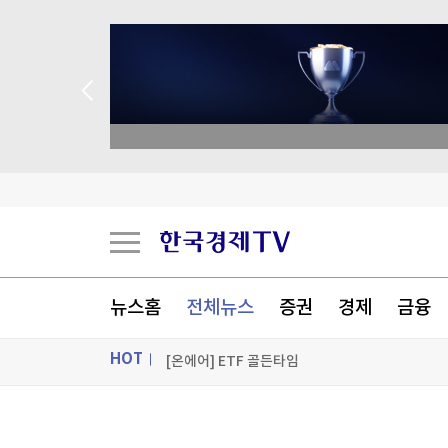
구윤철, 세제개편안 '보완' 시사
academy.co.kr
현대百·콘진원, K패션 해외 진출 지원
[책마을] 인간은 언젠가 우주를 이해할 수 있을까
[포토+] 박정민, '멋짐 가득한 모습~'
뉴스홈
전체뉴스
증권
경제
금융
"나야, '흑백요리사' 시즌3"
HOT
[온에어] ETF 골든타임
구윤철, 세제개편안 '보완' 시사
ON AIR
뉴스
구윤철, 세제개편안 '보완' 시사