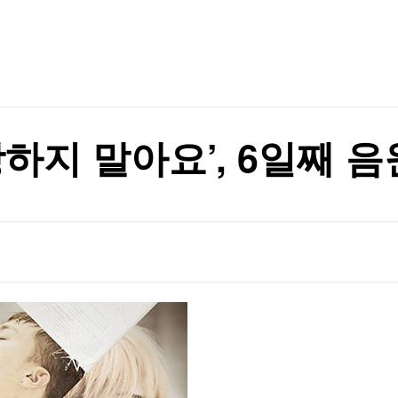
TV홈
무료방송
전체뉴스
증권
파트너스
경제
종목핫라인
추천 상
산업
경제
오늘의 
정치
생활경제
수익후기
국제
기업·CEO
이벤트
칼럼·연재
랑하지 말아요’, 6일째 
특집방송
전체 프로그램
채널/편성
지역별채널
)
편성표