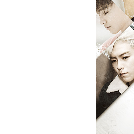
[할인50%] 한·미 투자 올인원 클래스
해외증시