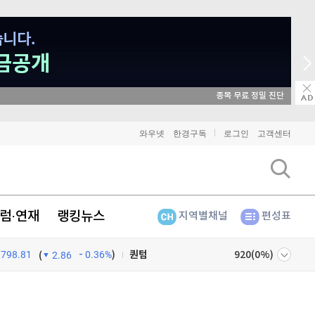
비트코인
91,454,000
(
-0.42%
)
이더리움
2,699,000
종목 무료 정밀 진단
(
-0.56%
)
리플
1,462
(
-1.67%
)
와우넷
한경구독
로그인
고객센터
비트코인 캐시
304,600
(
0.76%
)
이오스
896
(
-0.45%
)
럼·연재
랭킹뉴스
지역별채널
편성표
비트코인 골드
1,313
(
-763.82%
)
798.81
0.36%
)
퀀텀
920
(
0%
)
(
2.86
이더리움 클래식
9,210
(
1.21%
)
넷
주식창