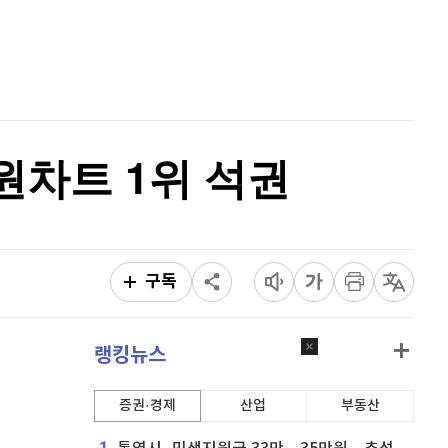
비트코인
91,454,000
(
-0.42%
)
홈
AI추천
품
마켓이슈
특징주
이벤트
음원차트 1위 석권
구독
랭킹뉴스
증권·경제
산업
부동산
1