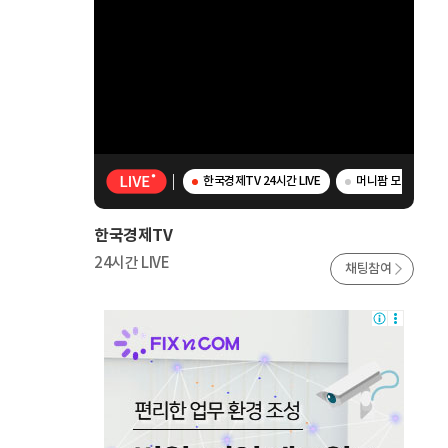
한국경제TV 24시간 LIVE
머니팜 모닝라이브 
한국경제TV
24시간 LIVE
채팅참여