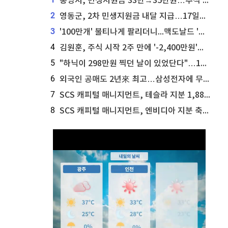
통영시, 민생지원금 33만→35만원…추석 전 푼다
2
영동군, 2차 민생지원금 내달 지급…17일부터 신청 접수
3
'100만개' 불티나게 팔리더니...맥도날드 '충주찰옥수수버거' 돌연 판매 종료
4
김원훈, 주식 시작 2주 만에 '-2,400만원'…"차 한 대 값 날렸다"
5
"하닉이 298만원 찍던 날이 있었단다"…100만 클릭 '전래동화' 정체
6
외국인 공매도 2년來 최고…삼성전자에 무슨일이 [B급기자의 B급리포트]
7
SCS 캐피털 매니지먼트, 테슬라 지분 1,889주 추가 매수
8
SCS 캐피털 매니지먼트, 엔비디아 지분 축소...8,590주 매도