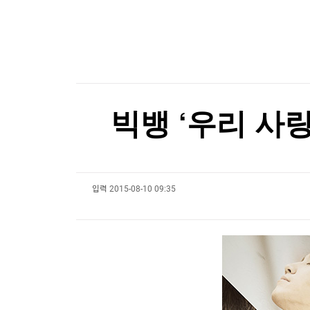
한국경제TV
뉴스홈
머니팜 모닝라이브
증권
굿모닝 작전
금융
오늘장 뭐사지?
부동산
[오후5시] 뉴스플러스
사회
온로드 (ON ROAD) 인사이트
글로벌경제
빅뱅 ‘우리 사
랭킹뉴스
입력
2015-08-10 09:35
미네르바아카데미
증권 데이터
스페셜강의
특징주 뉴스
투자/재테크
매매신호 (랭킹100
부동산/세무
투자분석
산업
국내증시
[모집-3기-] 돈버는 트레이딩 투자 북클럽
환율