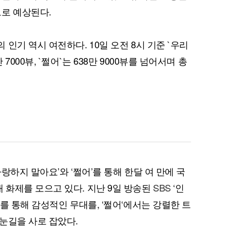
로 예상된다.
인기 역시 여전하다. 10일 오전 8시 기준 `우리
퀀텀
000뷰, `쩔어`는 638만 9000뷰를 넘어서며 총
이더리움 클래식
9
사랑하지 말아요’와 ‘쩔어’를 통해 한달 여 만에 국
화제를 모으고 있다. 지난 9일 방송된
SBS
‘인
를 통해 감성적인 무대를, ‘쩔어‘에서는 강렬한 트
눈길을 사로 잡았다.