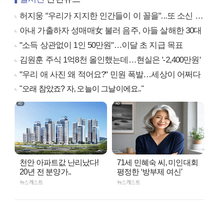
허지웅 "우리가 지지한 인간들이 이 꼴을"...또 소신 발언
아내 가출하자 성매매女 불러 음주, 아들 살해한 30대
"소득 상관없이 1인 50만원"…이달 초 지급 목표
김원훈 주식 1억8천 올인했는데…현실은 '-2,400만원'
"우리 애 사진 왜 적어요?" 민원 폭발…세상이 어쩌다
"오래 참았죠? 자, 오늘이 그날이에요.."
천안 아파트값 난리났다!
71세 민혜숙 씨, 미인대회
20년 전 분양가..
평정한 ‘방부제 여신’
뉴스캐스트
뉴스캐스트