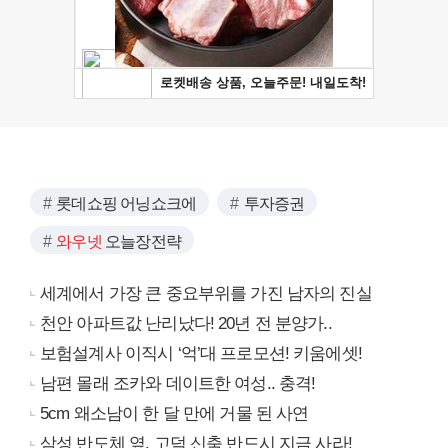
롯데쇼핑 어닝쇼크에
투자증권
와우넷
오늘장전략
세계에서 가장 큰 중요부위를 가진 남자의 진실
천안 아파트값 난리났다! 20년 전 분양가..
보험설계사 이직시 ‘억’대 프로모션! 키움에셋!
남편 몰래 조카와 데이트한 여성.. 충격!
5cm 왜소남이 한 달 만에 거물 된 사연
삼성 반도체 옆, 고덕 신축 반드시 지금 사라!