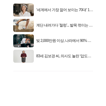
‘세계에서 가장 젊어 보이는 70대’ 1위
선정…
계단 내려가다 '철렁'... 발목 꺾이는 이
유
빚 2,000만원 이상, 나라에서 90% 갚
아준다!
83세 김보경 씨, 의사도 놀란 ‘압도적
피지컬’