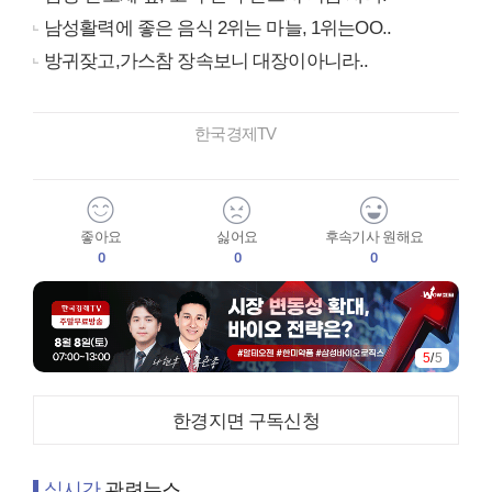
남성활력에 좋은 음식 2위는 마늘, 1위는OO..
방귀잦고,가스참 장속보니 대장이아니라..
한국경제TV
좋아요
싫어요
후속기사 원해요
0
0
0
5
/
5
한경지면 구독신청
실시간
관련뉴스