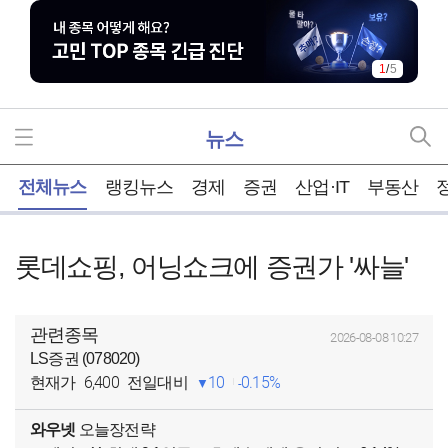
1
/
5
뉴스
홈
전체뉴스
랭킹뉴스
경제
증권
산업·IT
부동산
롯데쇼핑, 어닝쇼크에 증권가 '싸늘'
관련종목
2026-08-08 10:27
LS증권 (078020)
6,400
10
0.15%
현재가
전일대비
와우넷
오늘장전략