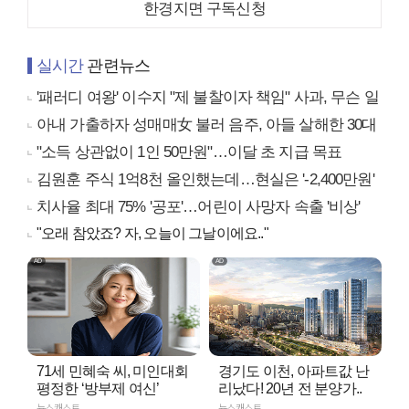
한경지면 구독신청
실시간
관련뉴스
'패러디 여왕' 이수지 "제 불찰이자 책임" 사과, 무슨 일
아내 가출하자 성매매女 불러 음주, 아들 살해한 30대
"소득 상관없이 1인 50만원"…이달 초 지급 목표
김원훈 주식 1억8천 올인했는데…현실은 '-2,400만원'
치사율 최대 75% '공포'…어린이 사망자 속출 '비상'
"오래 참았죠? 자, 오늘이 그날이에요.."
71세 민혜숙 씨, 미인대회
경기도 이천, 아파트값 난
평정한 ‘방부제 여신’
리났다! 20년 전 분양가..
뉴스캐스트
뉴스캐스트