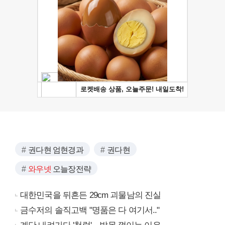
권다현 엄현경과
권다현
와우넷
오늘장전략
대한민국을 뒤흔든 29cm 괴물남의 진실
금수저의 솔직고백 "명품은 다 여기서.."