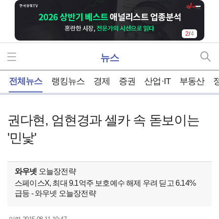
2
/
4
뉴스
홈
전체뉴스
랭킹뉴스
경제
증권
산업·IT
부동산
권다현, 엄현경과 셀카 속 돋보이는
'민낯'
와우넷
오늘장전략
스페이스X, 최대 9.1억주 보호예수 해제 우려 딛고 6.14%
급등 - 와우넷 오늘장전략