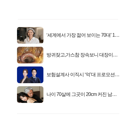
‘세계에서 가장 젊어 보이는 70대’ 1위
선정…
방귀잦고,가스참 장속보니 대장이아
니라..
보험설계사 이직시 ‘억’대 프로모션!
키움에셋!
나이 70살에 그곳이 20cm 커진 남자..
충격!