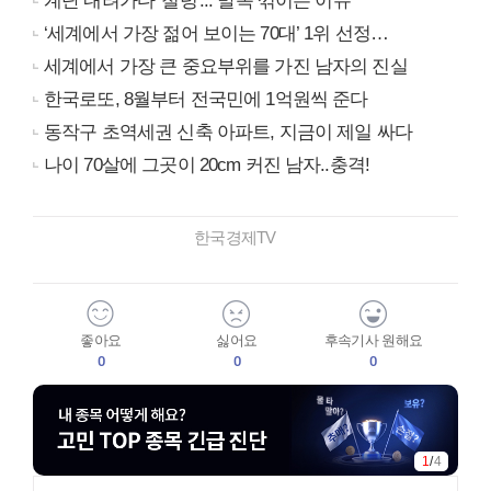
계단 내려가다 '철렁'... 발목 꺾이는 이유
‘세계에서 가장 젊어 보이는 70대’ 1위 선정…
세계에서 가장 큰 중요부위를 가진 남자의 진실
한국로또, 8월부터 전국민에 1억원씩 준다
동작구 초역세권 신축 아파트, 지금이 제일 싸다
나이 70살에 그곳이 20cm 커진 남자..충격!
한국경제TV
좋아요
싫어요
후속기사 원해요
0
0
0
1
/
4