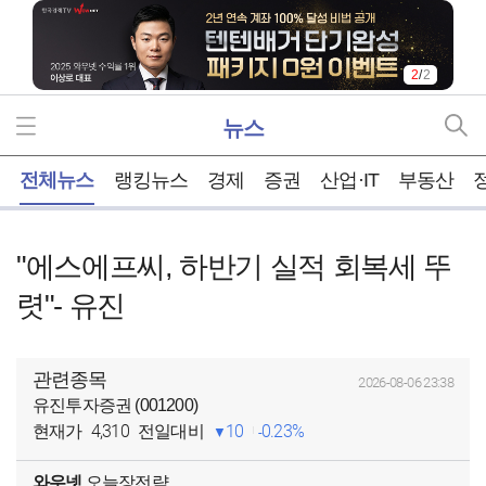
2
/
2
뉴스
홈
전체뉴스
랭킹뉴스
경제
증권
산업·IT
부동산
"에스에프씨, 하반기 실적 회복세 뚜
렷"- 유진
관련종목
2026-08-06 23:38
유진투자증권 (001200)
4,310
10
0.23%
현재가
전일대비
와우넷
오늘장전략