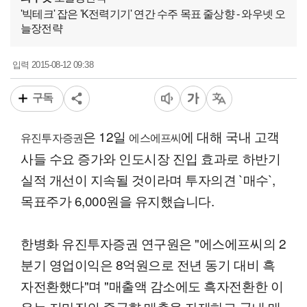
'빅테크' 잡은 'K전력기기' 연간 수주 목표 줄상향 - 와우넷 오
늘장전략
2015-08-12 09:38
입력
구독
은 12일
에 대해 국내 고객
유진투자증권
에스에프씨
사들 수요 증가와 인도시장 진입 효과로 하반기
실적 개선이 지속될 것이라며 투자의견 `매수`,
목표주가 6,000원을 유지했습니다.
한병화 유진투자증권 연구원은 "에스에프씨의 2
분기 영업이익은 8억원으로 전년 동기 대비 흑
자전환했다"며 "매출액 감소에도 흑자전환한 이
유는 저마진의 중국향 매출을 자제하고 국내 매