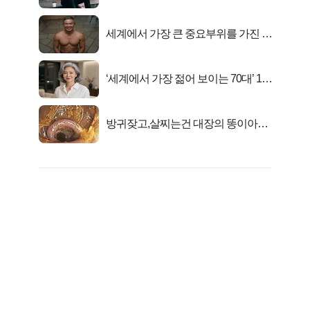
아준다!
세계에서 가장 큰 중요부위를 가진 남
자의 진실
‘세계에서 가장 젊어 보이는 70대’ 1위
선정…
방귀잦고,살찌는건 대장의 똥이아니
라??