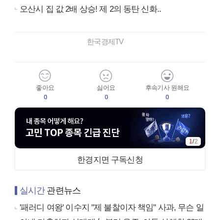
오산시 집 값 2배 상승! 제 2의 동탄 신화..
한국경제TV
좋아요
싫어요
후속기사 원해요
0
0
0
1
/
2
한경지면 구독신청
실시간
관련뉴스
'패러디 여왕' 이수지 "제 불찰이자 책임" 사과, 무슨 일