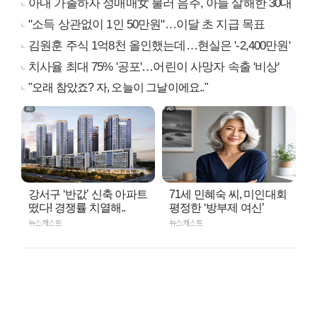
아내 가출하자 성매매女 불러 음주, 아들 살해한 30대
"소득 상관없이 1인 50만원"…이달 초 지급 목표
김원훈 주식 1억8천 올인했는데…현실은 '-2,400만원'
치사율 최대 75% '공포'…어린이 사망자 속출 '비상'
"오래 참았죠? 자, 오늘이 그날이에요.."
강서구 ‘반값’ 신축 아파트
71세 민혜숙 씨, 미인대회
떴다! 경쟁률 치열해..
평정한 ‘방부제 여신’
뉴스캐스트
뉴스캐스트