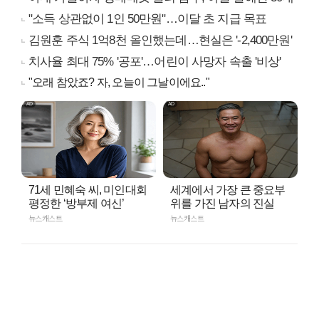
"소득 상관없이 1인 50만원"…이달 초 지급 목표
김원훈 주식 1억8천 올인했는데…현실은 '-2,400만원'
치사율 최대 75% '공포'…어린이 사망자 속출 '비상'
"오래 참았죠? 자, 오늘이 그날이에요.."
71세 민혜숙 씨, 미인대회
세계에서 가장 큰 중요부
평정한 ‘방부제 여신’
위를 가진 남자의 진실
뉴스캐스트
뉴스캐스트