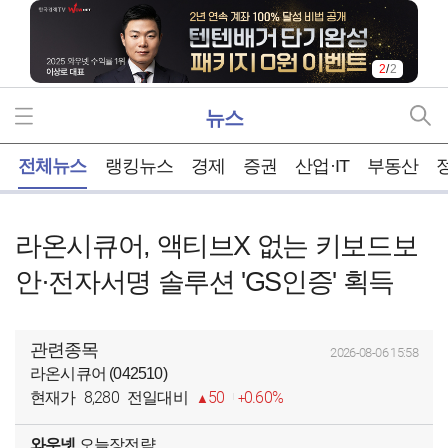
2
/
2
뉴스
홈
전체뉴스
랭킹뉴스
경제
증권
산업·IT
부동산
라온시큐어, 액티브X 없는 키보드보
안·전자서명 솔루션 'GS인증' 획득
관련종목
2026-08-06 15:58
라온시큐어 (042510)
8,280
50
0.60%
현재가
전일대비
와우넷
오늘장전략