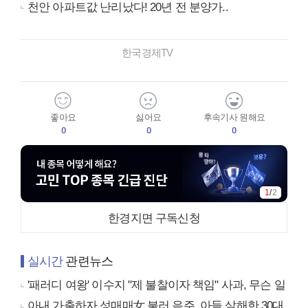
천안 아파트값 난리났다! 20년 전 분양가..
한국경제TV
좋아요
싫어요
후속기사 원해요
0
0
0
1
/
2
한경지면 구독신청
실시간
관련뉴스
'패러디 여왕' 이수지 "제 불찰이자 책임" 사과, 무슨 일
아내 가출하자 성매매女 불러 음주, 아들 살해한 30대