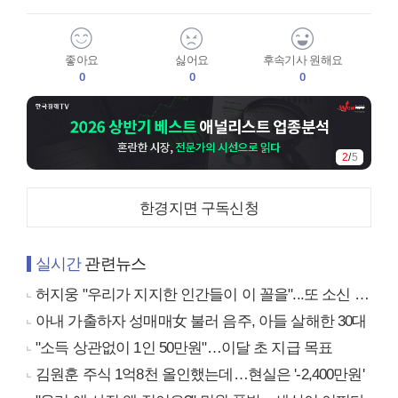
좋아요
싫어요
후속기사 원해요
0
0
0
2
/
5
한경지면 구독신청
실시간
관련뉴스
허지웅 "우리가 지지한 인간들이 이 꼴을"...또 소신 발언
아내 가출하자 성매매女 불러 음주, 아들 살해한 30대
"소득 상관없이 1인 50만원"…이달 초 지급 목표
김원훈 주식 1억8천 올인했는데…현실은 '-2,400만원'