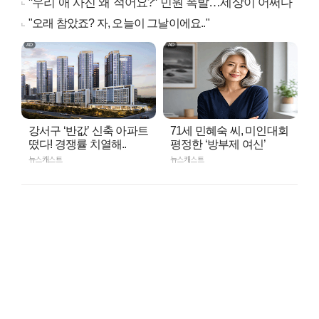
"우리 애 사진 왜 적어요?" 민원 폭발…세상이 어쩌다
"오래 참았죠? 자, 오늘이 그날이에요.."
강서구 ‘반값’ 신축 아파트
71세 민혜숙 씨, 미인대회
떴다! 경쟁률 치열해..
평정한 ‘방부제 여신’
뉴스캐스트
뉴스캐스트