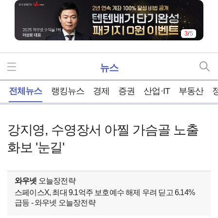
3
/
5
뉴스
홈
전체뉴스
랭킹뉴스
경제
증권
산업·IT
부동산
강지영, 수영장서 아찔 가슴골 노출
화보 '눈길'
와우넷
오늘장전략
스페이스X, 최대 9.1억주 보호예수 해제 우려 딛고 6.14%
급등 - 와우넷 오늘장전략