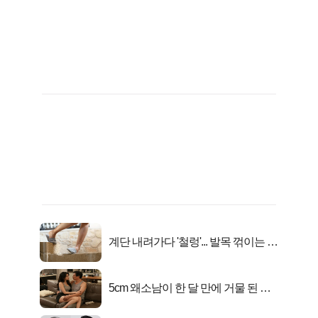
계단 내려가다 '철렁'... 발목 꺾이는 이
유
5cm 왜소남이 한 달 만에 거물 된 사
연