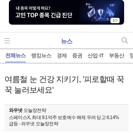
1
/
5
뉴스
홈
전체뉴스
랭킹뉴스
경제
증권
산업·IT
부동산
여름철 눈 건강 지키기, '피로할때 꾹
꾹 눌러보세요'
와우넷
오늘장전략
스페이스X, 최대 9.1억주 보호예수 해제 우려 딛고 6.14%
급등 - 와우넷 오늘장전략