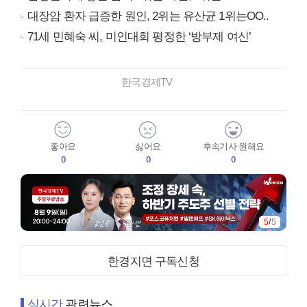
대장암 환자 급증한 원인, 2위는 유산균 1위는OO..
71세 민혜숙 씨, 미인대회 평정한 ‘방부제 여신’
한국경제TV
좋아요
싫어요
후속기사 원해요
0
0
0
5
/
5
한경지면 구독신청
실시간
관련뉴스