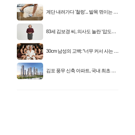
계단 내려가다 '철렁'... 발목 꺾이는 이
유
83세 김보경 씨, 의사도 놀란 ‘압도적
피지컬’
30cm 남성의 고백: “너무 커서 사는 게
행복해요”
김포 풍무 신축 아파트, 국내 최초 반
값 분양..