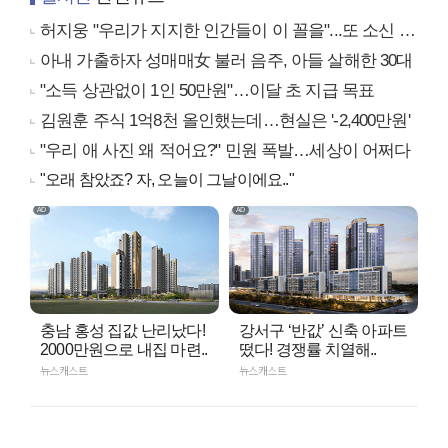
허지웅 "우리가 지지한 인간들이 이 꼴을"...또 소신 발언
아내 가출하자 성매매女 불러 음주, 아들 살해한 30대
"소득 상관없이 1인 50만원"…이달 초 지급 목표
김원훈 주식 1억8천 올인했는데…현실은 '-2,400만원'
"우리 애 사진 왜 적어요?" 민원 폭발…세상이 어쩌다
"오래 참았죠? 자, 오늘이 그날이에요.."
충남 홍성 집값 난리났다!
강서구 ‘반값’ 신축 아파트
2000만원으로 내집 마련..
떴다! 경쟁률 치열해..
뉴스캐스트
뉴스캐스트