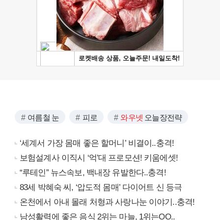
여름철 눈
피로
와우넷
오늘장전략
‘세계서 가장 몸매 좋은 할머니’ 비결이..충격!
보험설계사 이직시 ‘억’대 프로모션! 키움에셋!
“루테인” 뉴스속보, 백내장 유발한다..충격!
83세 박혜숙 씨, ‘압도적 몸매’ 다이어트 신 등극
온천에서 아내 몰래 처형과 사랑나눈 이야기..충격!
남성활력에 좋은 음식 2위는 마늘, 1위는OO..