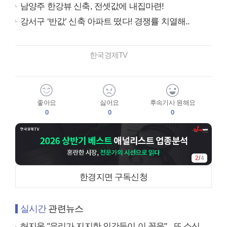
남양주 한강뷰 신축, 전셋값에 내집마련!
강서구 ‘반값’ 신축 아파트 떴다! 경쟁률 치열해..
한국경제TV
좋아요
싫어요
후속기사 원해요
0
0
0
2
/
4
한경지면 구독신청
실시간
관련뉴스
허지웅 "우리가 지지한 인간들이 이 꼴을"...또 소신 발언