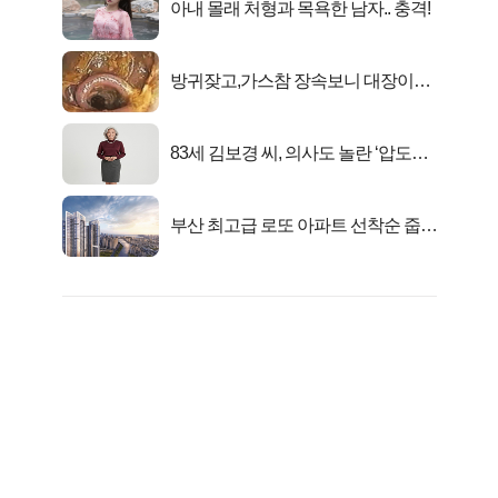
아내 몰래 처형과 목욕한 남자.. 충격!
방귀잦고,가스참 장속보니 대장이아
니라..
83세 김보경 씨, 의사도 놀란 ‘압도적
피지컬’
부산 최고급 로또 아파트 선착순 줍줍
떴다!