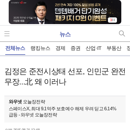
3
/
4
뉴스
홈
전체뉴스
랭킹뉴스
경제
증권
산업·IT
부동산
김정은 준전시상태 선포, 인민군 완전
무장...北 왜 이러나
와우넷
오늘장전략
스페이스X, 최대 9.1억주 보호예수 해제 우려 딛고 6.14%
급등 - 와우넷 오늘장전략