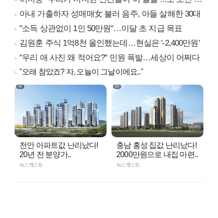
아내 가출하자 성매매女 불러 음주, 아들 살해한 30대
"소득 상관없이 1인 50만원"…이달 초 지급 목표
김원훈 주식 1억8천 올인했는데…현실은 '-2,400만원'
"우리 애 사진 왜 적어요?" 민원 폭발…세상이 어쩌다
"오래 참았죠? 자, 오늘이 그날이에요.."
천안 아파트값 난리났다!
충남 홍성 집값 난리났다!
20년 전 분양가..
2000만원으로 내집 마련..
뉴스캐스트
뉴스캐스트