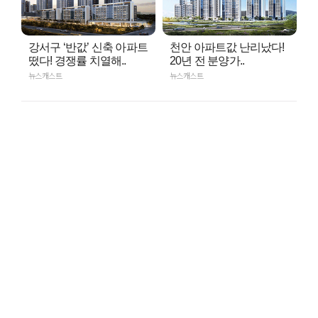
강서구 ‘반값’ 신축 아파트
천안 아파트값 난리났다!
떴다! 경쟁률 치열해..
20년 전 분양가..
뉴스캐스트
뉴스캐스트