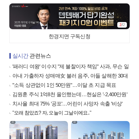
2
/
2
한경지면 구독신청
실시간
관련뉴스
'패러디 여왕' 이수지 "제 불찰이자 책임" 사과, 무슨 일
아내 가출하자 성매매女 불러 음주, 아들 살해한 30대
"소득 상관없이 1인 50만원"…이달 초 지급 목표
김원훈 주식 1억8천 올인했는데…현실은 '-2,400만원'
치사율 최대 75% '공포'…어린이 사망자 속출 '비상'
"오래 참았죠? 자, 오늘이 그날이에요.."