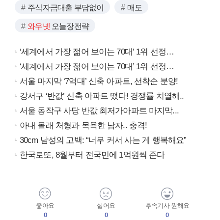
주식자금대출 부담없이
매도
와우넷
오늘장전략
‘세계에서 가장 젊어 보이는 70대’ 1위 선정…
‘세계에서 가장 젊어 보이는 70대’ 1위 선정…
서울 마지막 ‘7억대’ 신축 아파트, 선착순 분양!
강서구 ‘반값’ 신축 아파트 떴다! 경쟁률 치열해..
서울 동작구 사당 반값 최저가아파트 마지막...
아내 몰래 처형과 목욕한 남자.. 충격!
30cm 남성의 고백: “너무 커서 사는 게 행복해요”
한국로또, 8월부터 전국민에 1억원씩 준다
좋아요
싫어요
후속기사 원해요
0
0
0