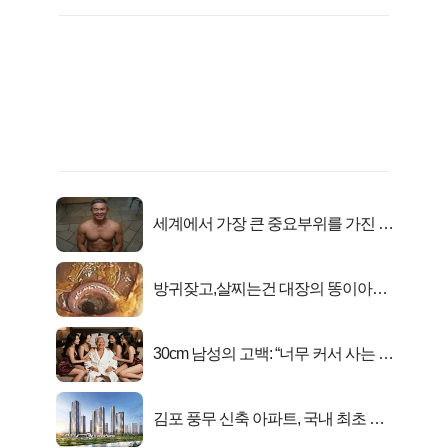
세계에서 가장 큰 중요부위를 가진 남
자의 진실
방귀잦고,살찌는건 대장의 똥이아니
라??
30cm 남성의 고백: “너무 커서 사는 게
행복해요”
김포 풍무 신축 아파트, 국내 최초 반
값 분양..