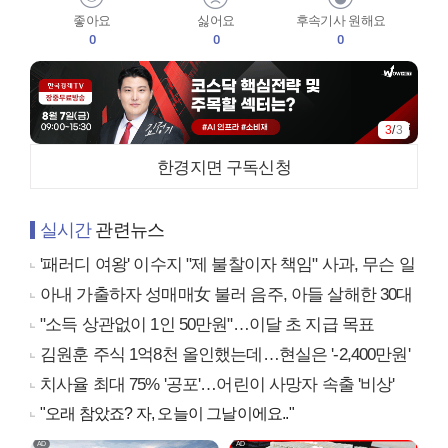
좋아요
싫어요
후속기사 원해요
0
0
0
3
/
3
한경지면 구독신청
실시간
관련뉴스
'패러디 여왕' 이수지 "제 불찰이자 책임" 사과, 무슨 일
아내 가출하자 성매매女 불러 음주, 아들 살해한 30대
"소득 상관없이 1인 50만원"…이달 초 지급 목표
김원훈 주식 1억8천 올인했는데…현실은 '-2,400만원'
치사율 최대 75% '공포'…어린이 사망자 속출 '비상'
"오래 참았죠? 자, 오늘이 그날이에요.."