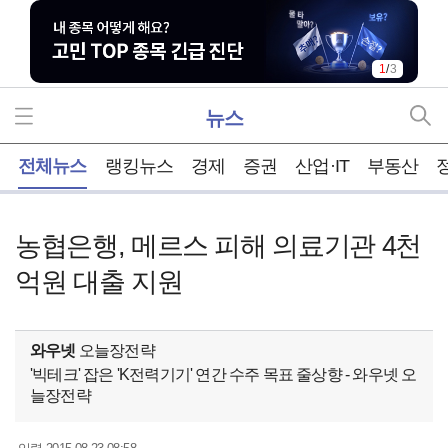
1
/
3
뉴스
홈
전체뉴스
랭킹뉴스
경제
증권
산업·IT
부동산
농협은행, 메르스 피해 의료기관 4천
억원 대출 지원
와우넷
오늘장전략
'빅테크' 잡은 'K전력기기' 연간 수주 목표 줄상향 - 와우넷 오
늘장전략