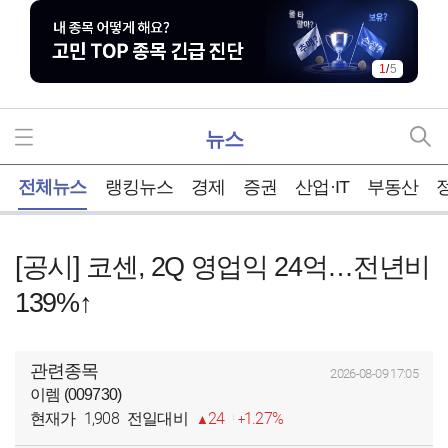
1
/
5
뉴스
홈
전체뉴스
랭킹뉴스
경제
증권
산업·IT
부동산
[공시] 코센, 2Q 영업익 24억…전년비
139%↑
관련종목
2026-08-09 17:05
이렘 (009730)
1,908
24
1.27%
현재가
전일대비