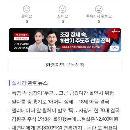
좋아요
싫어요
후속기사 원해요
0
0
0
5
/
5
한경지면 구독신청
실시간
관련뉴스
폭염 속 심장이 '두근'…그냥 넘겼다간 돌연사 위험
말다툼 중 흉기로 '어머니 살해'…18세 아들 결국
엘리베이터 앞 휠체어 발로 '툭'…사망케 한 70대 결국
김원훈 주식 1억8천 올인했는데…현실은 '-2,400만원'
내연녀에게 2억8000만원 연봉까지…논란 또 터졌다