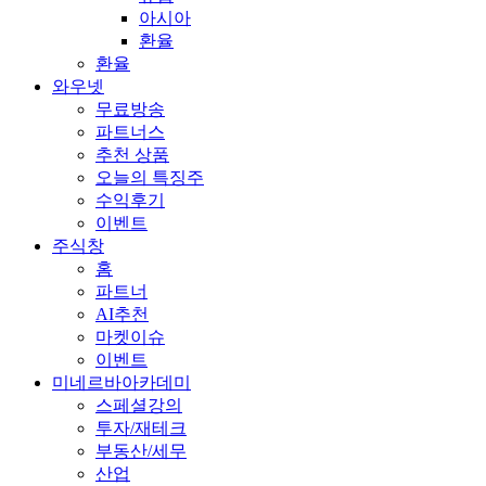
아시아
환율
환율
와우넷
무료방송
파트너스
추천 상품
오늘의 특징주
수익후기
이벤트
주식창
홈
파트너
AI추천
마켓이슈
이벤트
미네르바아카데미
스페셜강의
투자/재테크
부동산/세무
산업