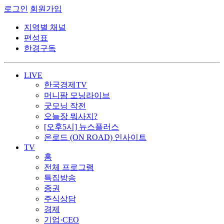
로그인
회원가입
지역별 채널
편성표
한경구독
LIVE
한국경제TV
머니팜 모닝라이브
굿모닝 작전
오늘장 뭐사지?
[오후5시] 뉴스플러스
온로드 (ON ROAD) 인사이트
TV
홈
전체 프로그램
특집방송
증권
주식상담
경제
기업·CEO