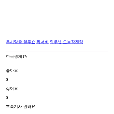
두시탈출 컬투쇼
워너비
와우넷
오늘장전략
한국경제TV
좋아요
0
싫어요
0
후속기사 원해요