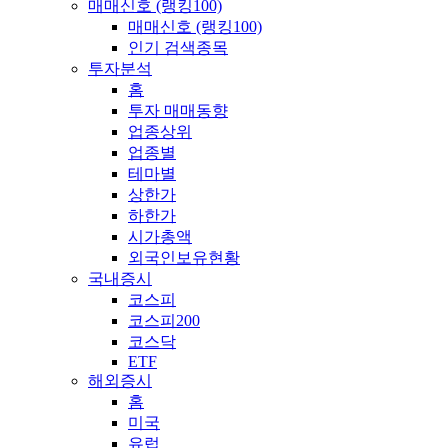
매매신호 (랭킹100)
매매신호 (랭킹100)
인기 검색종목
투자분석
홈
투자 매매동향
업종상위
업종별
테마별
상한가
하한가
시가총액
외국인보유현황
국내증시
코스피
코스피200
코스닥
ETF
해외증시
홈
미국
유럽