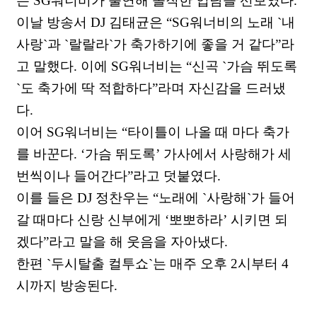
는 SG워너비가 출연해 솔직한 입담을 선보였다.
이날 방송서 DJ 김태균은 “SG워너비의 노래 `내
사랑`과 `랄랄라`가 축가하기에 좋을 거 같다”라
고 말했다. 이에 SG워너비는 “신곡 `가슴 뛰도록
`도 축가에 딱 적합하다”라며 자신감을 드러냈
다.
이어 SG워너비는 “타이틀이 나올 때 마다 축가
를 바꾼다. ‘가슴 뛰도록’ 가사에서 사랑해가 세
번씩이나 들어간다”라고 덧붙였다.
이를 들은 DJ 정찬우는 “노래에 `사랑해`가 들어
갈 때마다 신랑 신부에게 ‘뽀뽀하라’ 시키면 되
겠다”라고 말을 해 웃음을 자아냈다.
한편 `두시탈출 컬투쇼`는 매주 오후 2시부터 4
시까지 방송된다.