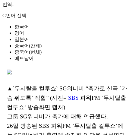
번역-
G언어 선택
한국어
영어
일본어
중국어(간체)
중국어(번체)
베트남어
▲`두시탈출 컬투쇼` SG워너비 “축가로 신곡 `가
슴 뛰도록` 적합” (사진=
SBS
파워FM `두시탈출
컬투쇼‘ 방송화면 캡처)
그룹 SG워너비가 축가에 대해 언급했다.
26일 방송된 SBS 파워FM `두시탈출 컬투쇼‘에