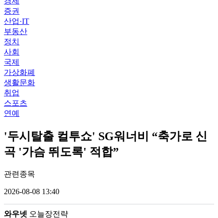
경제
증권
산업·IT
부동산
정치
사회
국제
가상화폐
생활문화
취업
스포츠
연예
'두시탈출 컬투쇼' SG워너비 “축가로 신
곡 '가슴 뛰도록' 적합”
관련종목
2026-08-08 13:40
와우넷
오늘장전략