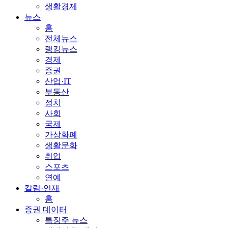
생활경제
뉴스
홈
전체뉴스
랭킹뉴스
경제
증권
산업·IT
부동산
정치
사회
국제
가상화폐
생활문화
취업
스포츠
연예
칼럼·연재
홈
증권 데이터
특징주 뉴스