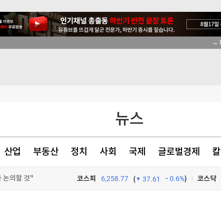
 논의할 것"
아 정면충돌
의 추진
색출 지시"
뉴스
산업
부동산
정치
사회
국제
글로벌경제
칼
 논의할 것"
코스피
6,258.77
0.6%
)
코스닥
(
37.61
 논의할 것"
TV프로그램
와우