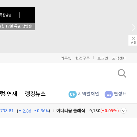
비트코인
91,300,000
(
-0.05%
)
이더리움
2,695,000
(
0.11%
)
리플
→ 2026 상반기 베스트 애널리스트 업종 분석
1,445
(
0.07%
)
비트코인 캐시
303,400
(
0.36%
)
와우넷
한경구독
로그인
고객센터
이오스
896
(
-0.45%
)
비트코인 골드
1,313
(
-763.82%
)
럼·연재
랭킹뉴스
지역별채널
편성표
퀀텀
912
(
-0.44%
)
798.81
0.36%
)
이더리움 클래식
9,130
(
0.05%
)
(
2.86
비트코인
91,300,000
(
-0.05%
)
넷
주식창