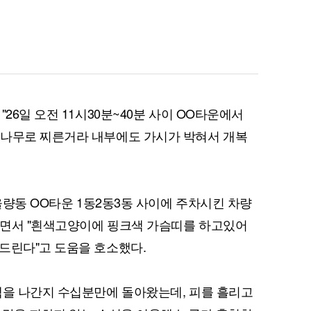
26일 오전 11시30분~40분 사이 OO타운에서
퀀텀
업나무로 찌른거라 내부에도 가시가 박혀서 개복
이더리움 클래식
9
 율량동 OO타운 1동2동3동 사이에 주차시킨 차량
"면서 "흰색고양이에 핑크색 가슴띠를 하고있어
드린다"고 도움을 호소했다.
책을 나간지 수십분만에 돌아왔는데, 피를 흘리고