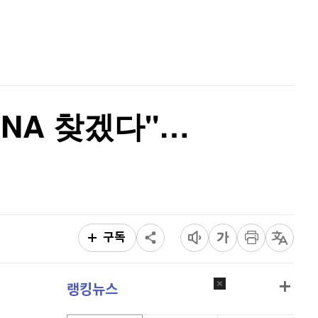
홈
AI추천
품
마켓이슈
특징주
이벤트
DNA 찾겠다"…
구독
랭킹뉴스