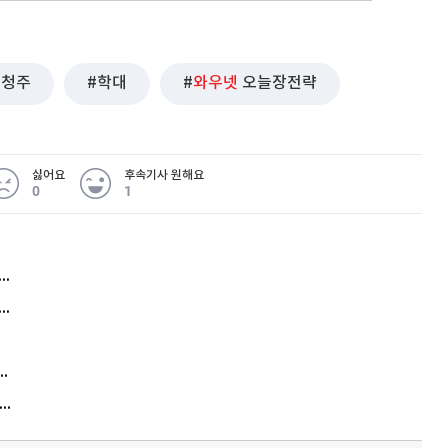
청주
학대
와우넷
오늘장전략
싫어요
후속기사 원해요
0
1
허지웅 "우리가 지지한 인간들이 이 꼴을"...또 소신 발언
아내 가출하자 성매매女 불러 음주, 아들 살해한 30대
김원훈 주식 1억8천 올인했는데…현실은 '-2,400만원'
"우리 애 사진 왜 적어요?" 민원 폭발…세상이 어쩌다