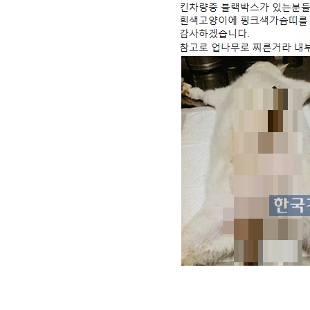
[할인50%] 한·미 투자 올인원 클래스
해외증시