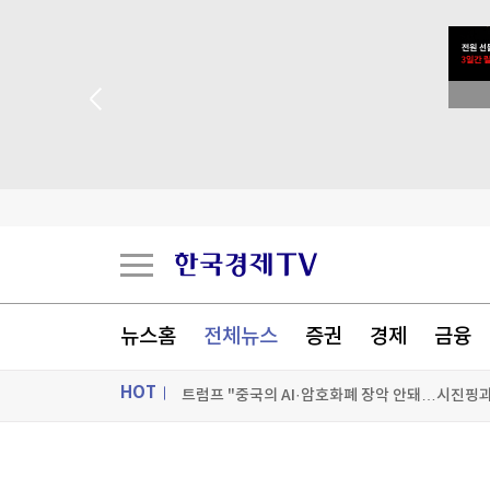
트럼프 "중국의 AI·암호화폐 장악 안돼…시진핑과
세우타 사태에 흔들린 유럽 국경…스페인·이탈리
밀레이, 브라질 대선 앞두고 '反룰라' 우파정상회
트럼프, '탄약부족' 보도에 격노…"'누가 흘리나' 
[포토+] 박정민, '멋짐 가득한 모습~'
"나야, '흑백요리사' 시즌3"
뉴스홈
전체뉴스
증권
경제
금융
[온에어] ETF 골든타임
HOT
트럼프 "중국의 AI·암호화폐 장악 안돼…시진핑과
트럼프 "중국의 AI·암호화폐 장악 안돼…시진핑과
ON AIR
뉴스