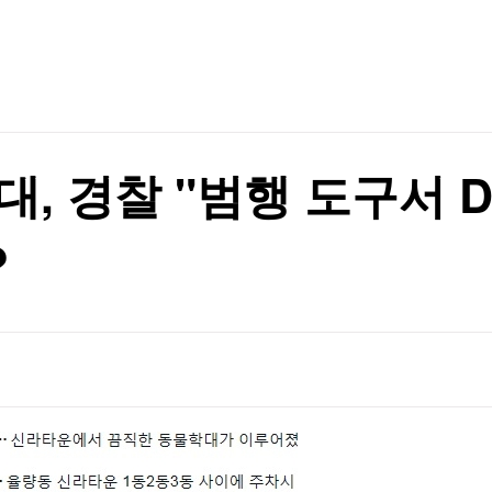
TV홈
무료방송
전체뉴스
증권
파트너스
경제
종목핫라인
추천 상
산업
경제
오늘의 
정치
생활경제
수익후기
국제
기업·CEO
이벤트
칼럼·연재
대, 경찰 "범행 도구서 
특집방송
전체 프로그램
?
채널/편성
지역별채널
)
편성표