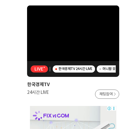
한국경제TV 24시간 LIVE
머니팜 모닝라이브 
한국경제TV
24시간 LIVE
채팅참여