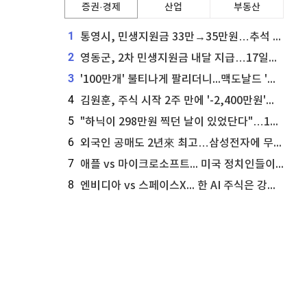
증권·경제
산업
부동산
1
통영시, 민생지원금 33만→35만원…추석 전 푼다
2
영동군, 2차 민생지원금 내달 지급…17일부터 신청 접수
3
'100만개' 불티나게 팔리더니...맥도날드 '충주찰옥수수버거' 돌연 판매 종료
4
김원훈, 주식 시작 2주 만에 '-2,400만원'…"차 한 대 값 날렸다"
5
"하닉이 298만원 찍던 날이 있었단다"…100만 클릭 '전래동화' 정체
6
외국인 공매도 2년來 최고…삼성전자에 무슨일이 [B급기자의 B급리포트]
7
애플 vs 마이크로소프트... 미국 정치인들이 사들이는 빅테크 주식은?
8
엔비디아 vs 스페이스X... 한 AI 주식은 강력 매수, 다른 하나는 강력 매도라고 투자자 주장