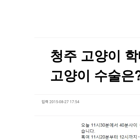
한국경제TV
뉴스홈
머니팜 모닝라이브
증권
굿모닝 작전
금융
오늘장 뭐사지?
부동산
[오후5시] 뉴스플러스
사회
온로드 (ON ROAD) 인사이트
글로벌경제
청주 고양이 학
랭킹뉴스
고양이 수술은
미네르바아카데미
증권 데이터
입력
2015-08-27 17:54
스페셜강의
특징주 뉴스
투자/재테크
매매신호 (랭킹100
부동산/세무
투자분석
산업
국내증시
[모집-3기-] 돈버는 트레이딩 투자 북클럽
환율