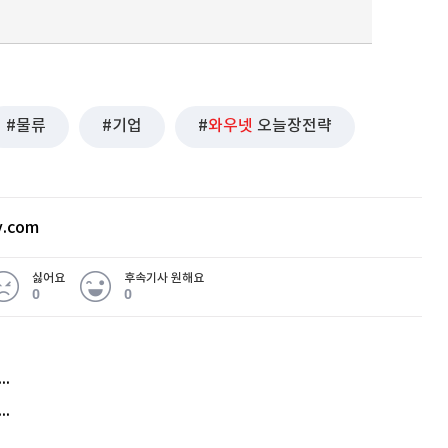
물류
기업
와우넷
오늘장전략
v.com
싫어요
후속기사 원해요
0
0
허지웅 "우리가 지지한 인간들이 이 꼴을"...또 소신 발언
아내 가출하자 성매매女 불러 음주, 아들 살해한 30대