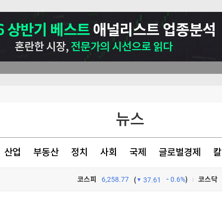
뉴스
산업
부동산
정치
사회
국제
글로벌경제
칼
대 최저로
코스피
6,258.77
0.6%
)
코스닥
(
37.61
렌트 1%↑
TV프로그램
와우
 왜?