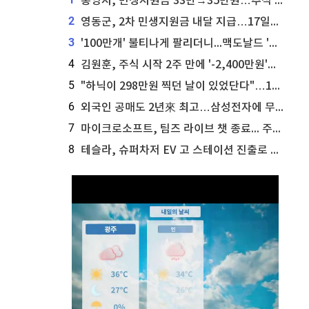
통영시, 민생지원금 33만→35만원…추석 전 푼다
2
영동군, 2차 민생지원금 내달 지급…17일부터 신청 접수
3
'100만개' 불티나게 팔리더니...맥도날드 '충주찰옥수수버거' 돌연 판매 종료
4
김원훈, 주식 시작 2주 만에 '-2,400만원'…"차 한 대 값 날렸다"
5
"하닉이 298만원 찍던 날이 있었단다"…100만 클릭 '전래동화' 정체
6
외국인 공매도 2년來 최고…삼성전자에 무슨일이 [B급기자의 B급리포트]
7
마이크로소프트, 팀즈 라이브 챗 종료... 주가는 상승세
8
테슬라, 슈퍼차저 EV 고 스테이션 진출로 주가 상승