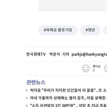
육해공 물류기업
청년
한국경제TV 박준식 기자
parkjs@hankyungt
좋아요
0
관련뉴스
"소득 상관없이 1인 50만원"…이달 초 지급 목표