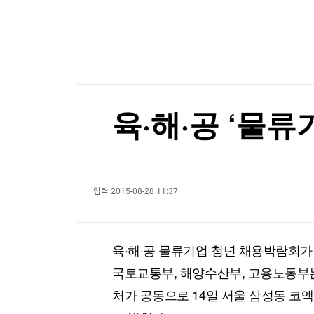
美재무부 "'이란 자금세탁' 가상화폐 거래소들 제
한국경제TV
뉴스홈
머니팜 모닝라이브
증권
[포토+] 박정민, '멋짐 가득한 모습~'
굿모닝 작전
금융
"나야, '흑백요리사' 시즌3"
오늘장 뭐사지?
부동산
[오후5시] 뉴스플러스
사회
[온에어] 주식, 알아야번다 <박지윤의 감정금융학
온로드 (ON ROAD) 인사이트
글로벌경제
육·해·공 ‘물
콜로라도강이 말라간다…美 최대 저수지 수위 역
랭킹뉴스
콜로라도강이 말라간다…美 최대 저수지 수위 역
입력
2015-08-28 11:37
미네르바아카데미
증권 데이터
스페셜강의
특징주 뉴스
육·해·공 물류기업 청년 채용박람회가
투자/재테크
매매신호 (랭킹100
부동산/세무
투자분석
국토교통부, 해양수산부, 고용노동부는
산업
국내증시
처가 공동으로 14일 서울 삼성동 코
[모집-3기-] 돈버는 트레이딩 투자 북클럽
환율