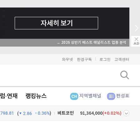
→ 2026 상반기 베스트 애널리스트 업종 분석
와우넷
한경구독
로그인
고객센터
럼·연재
랭킹뉴스
지역별채널
편성표
비트코인
91,364,000
(
0.02%
)
798.81
0.36%
)
(
2.86
이더리움
2,696,000
(
0.15%
)
넷
주식창
리플
1,442
(
-0.14%
)