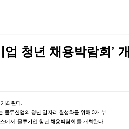
재"
TV홈
무료방송
전체뉴스
증권
파트너스
경제
종목핫라인
추천 상
산업
경제
오늘의 
정치
생활경제
수익후기
국제
>
기업·CEO
이벤트
칼럼·연재
류기업 청년 채용박람회’ 
특집방송
대 최저로
전체 프로그램
대 최저로
채널/편성
지역별채널
 개최된다.
)
편성표
 물류산업의 청년 일자리 활성화를 위해 3개 부
엑스에서 ‘물류기업 청년 채용박람회’를 개최한다