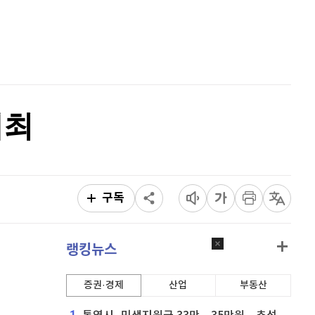
홈
비트코인 캐시
304,600
(
0.76%
)
AI추천
품
마켓이슈
이오스
896
(
-0.45%
)
특징주
이벤트
비트코인 골드
1,313
(
-763.82%
)
개최
퀀텀
916
(
0%
)
이더리움 클래식
9,120
(
-0.05%
)
비트코인
91,364,000
(
0.02%
)
구독
랭킹뉴스
증권·경제
산업
부동산
1