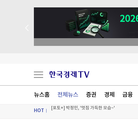
뉴스홈
전체뉴스
증권
경제
금융
콜로라도강이 말라간다…美 최대 저수지 수위 역
HOT
국제유가, 호르무즈 협상 추이 주목하며 상승…브
ON AIR
뉴스
이란 외무 "무슬림 하나로 뭉쳐야"…'형제애' 강조