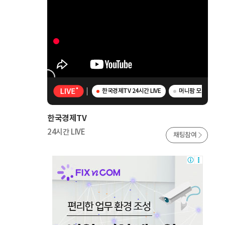
한국경제TV 24시간 LIVE
머니팜 모닝라이브 
한국경제TV
24시간 LIVE
채팅참여