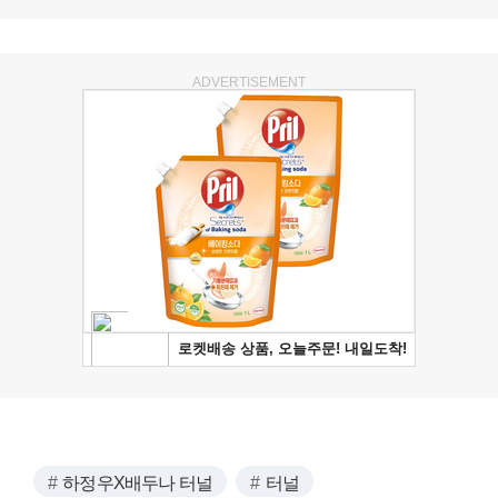
ADVERTISEMENT
하정우X배두나 터널
터널