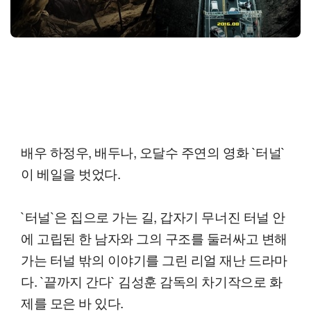
배우 하정우, 배두나, 오달수 주연의 영화 `터널`
이 베일을 벗었다.
`터널`은 집으로 가는 길, 갑자기 무너진 터널 안
에 고립된 한 남자와 그의 구조를 둘러싸고 변해
가는 터널 밖의 이야기를 그린 리얼 재난 드라마
다. `끝까지 간다` 김성훈 감독의 차기작으로 화
제를 모은 바 있다.