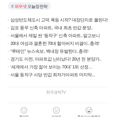
와우넷
오늘장전략
삼성반도체도시 고덕 폭등 시작? 대장단지로 몰린다!
김포 풍무 신축 아파트, 국내 최초 반값 분양..
서울에서 제일 싼 ‘동작구’ 신축 아파트..알고보니
20대 여성과 결혼한 70대 할아버지 비결이..충격!
“루테인” 뉴스속보, 백내장 유발한다..충격!
경기도 이천, 아파트값 난리났다! 20년 전 분양가..
‘세계에서 가장 젊어 보이는 70대’ 1위 선정…
서울 동작구 사당 반값 최저가아파트 마지막...
한국경제TV
좋아요
싫어요
후속기사 원해요