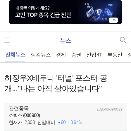
1
/
5
뉴스
홈
전체뉴스
랭킹뉴스
경제
증권
산업·IT
부동산
하정우X배두나 '터널' 포스터 공
개..."나는 아직 살아있습니다"
관련종목
2026-08-09 00:29
쇼박스 (086980)
2,000
80
3.84%
현재가
전일대비