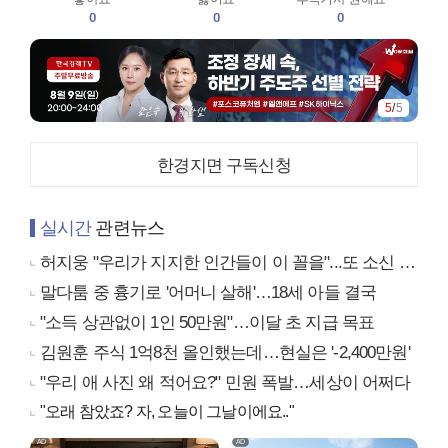
0
0
0
5
/
5
한경지면 구독신청
실시간
관련뉴스
허지웅 "우리가 지지한 인간들이 이 꼴을"...또 소신 발언
말다툼 중 흉기로 '어머니 살해'…18세 아들 결국
"소득 상관없이 1인 50만원"…이달 초 지급 목표
김원훈 주식 1억8천 올인했는데…현실은 '-2,400만원'
"우리 애 사진 왜 적어요?" 민원 폭발…세상이 어쩌다
"오래 참았죠? 자, 오늘이 그날이에요.."