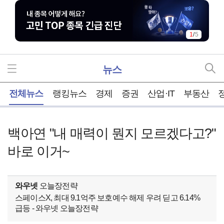
1
/
5
뉴스
홈
전체뉴스
랭킹뉴스
경제
증권
산업·IT
부동산
백아연 "내 매력이 뭔지 모르겠다고?"
바로 이거~
와우넷
오늘장전략
스페이스X, 최대 9.1억주 보호예수 해제 우려 딛고 6.14%
급등 - 와우넷 오늘장전략