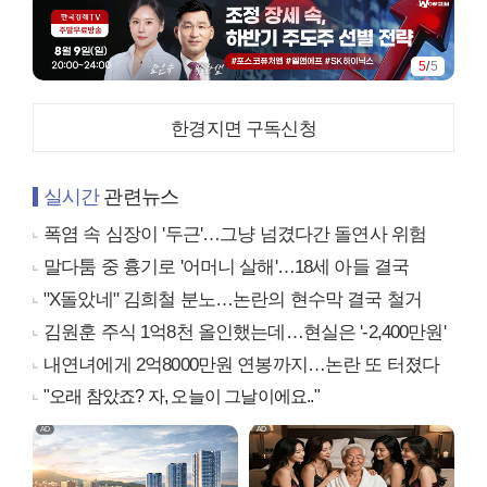
5
/
5
한경지면 구독신청
실시간
관련뉴스
폭염 속 심장이 '두근'…그냥 넘겼다간 돌연사 위험
말다툼 중 흉기로 '어머니 살해'…18세 아들 결국
"X돌았네" 김희철 분노…논란의 현수막 결국 철거
김원훈 주식 1억8천 올인했는데…현실은 '-2,400만원'
내연녀에게 2억8000만원 연봉까지…논란 또 터졌다
"오래 참았죠? 자, 오늘이 그날이에요.."