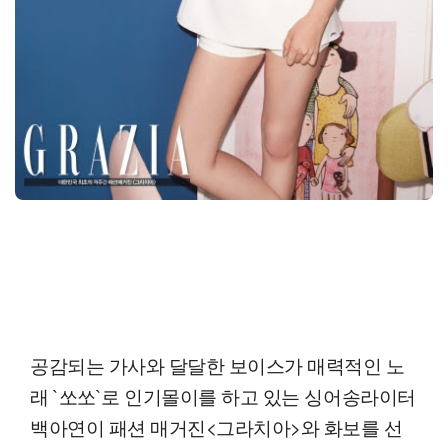
공감되는 가사와 달달한 보이스가 매력적인 노
래 `쏘쏘`로 인기몰이를 하고 있는 싱어송라이터
백아연이 패션 매거진<그라치아>와 화보를 선