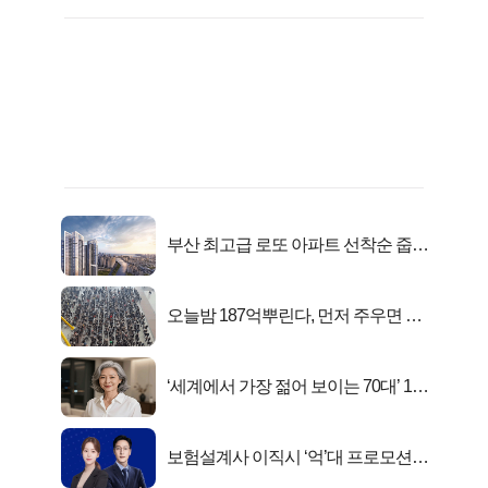
부산 최고급 로또 아파트 선착순 줍줍
떴다!
오늘밤 187억뿌린다, 먼저 주우면 최
대1억..!
‘세계에서 가장 젊어 보이는 70대’ 1위
선정…
보험설계사 이직시 ‘억’대 프로모션!
키움에셋!