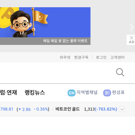
8월 17일 특별 생방송
비트코인
91,448,000
(
0.11%
)
이더리움
2,697,000
(
0.19%
)
와우넷
한경구독
로그인
고객센터
리플
1,456
(
0.83%
)
비트코인 캐시
304,900
(
0.86%
)
이오스
896
(
-0.45%
)
럼·연재
랭킹뉴스
지역별채널
편성표
비트코인 골드
1,313
(
-763.82%
)
798.81
0.36%
)
(
2.86
퀀텀
923
(
0.76%
)
넷
주식창
이더리움 클래식
9,170
(
0.49%
)