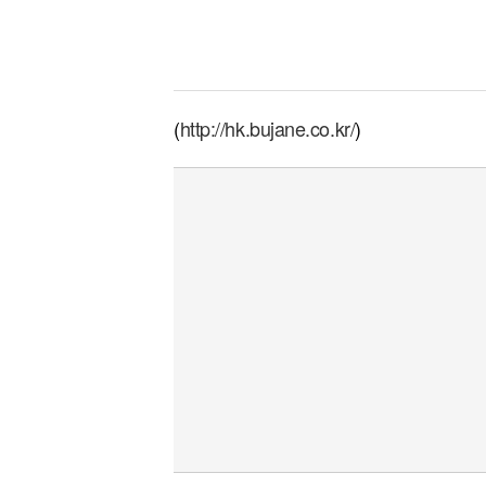
(
http://hk.bujane.co.kr/
)