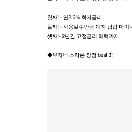
[할인50%] 한·미 투자 올인원 클래스
해외증시
첫째! - 연2.6% 최저금리
둘째! - 사용일수만큼 이자 납입 마이
셋째!- 2년간 고정금리 혜택까지
◆부자네 스탁론 장점 best 3!