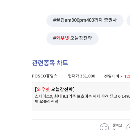
꿀팁am800pm400까지 증권사
와우넷
오늘장전략
관련종목 차트
POSCO홀딩스
현재가
331,000
전일대비
12
3.76%
[
와우넷
오늘장전략]
스페이스X, 최대 9.1억주 보호예수 해제 우려 딛고 6.14%
넷 오늘장전략
좋아요
0