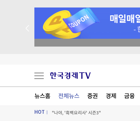
 꽝 없는 룰렛 이벤트
'윤석열 탄핵 반대' 손현보 목사, 美 트럼프 대통령
[테크톡노트] 폴드는 어떻게 '아재폰'에서 'MZ폰
한국전쟁서 부친 실종된 美남매 "유해라도 찾을 
[포토+] 박정민, '멋짐 가득한 모습~'
뉴스홈
전체뉴스
증권
경제
금융
"나야, '흑백요리사' 시즌3"
HOT
[온에어] 몸쓸이야기
ON AIR
뉴스
'윤석열 탄핵 반대' 손현보 목사, 美 트럼프 대통령