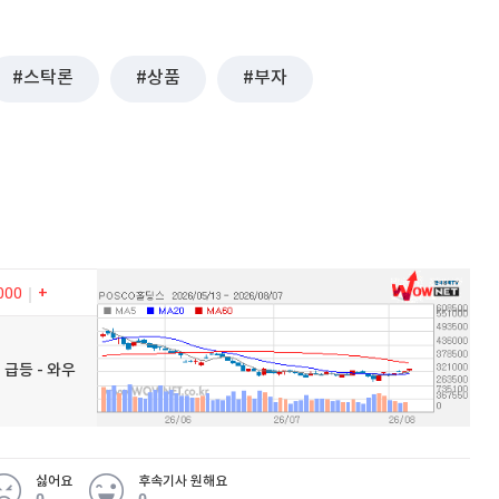
스탁론
상품
부자
000
 급등 - 와우
싫어요
후속기사 원해요
0
0