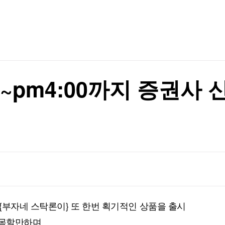
 면담
TV홈
무료방송
전체뉴스
증권
파트너스
경제
종목핫라인
추천 상
산업
경제
오늘의 
정치
생활경제
수익후기
국제
기업·CEO
이벤트
칼럼·연재
00~pm4:00까지 증권
특집방송
전체 프로그램
채널/편성
지역별채널
)
편성표
{부자네 스탁론이} 또 한번 획기적인 상품을 출시
주목할만하며