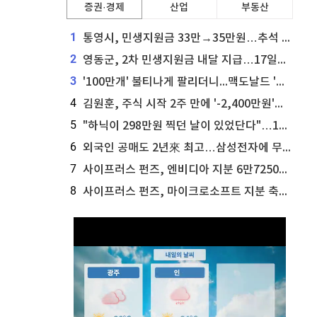
증권·경제
산업
부동산
1
통영시, 민생지원금 33만→35만원…추석 전 푼다
2
영동군, 2차 민생지원금 내달 지급…17일부터 신청 접수
3
'100만개' 불티나게 팔리더니...맥도날드 '충주찰옥수수버거' 돌연 판매 종료
4
김원훈, 주식 시작 2주 만에 '-2,400만원'…"차 한 대 값 날렸다"
5
"하닉이 298만원 찍던 날이 있었단다"…100만 클릭 '전래동화' 정체
6
외국인 공매도 2년來 최고…삼성전자에 무슨일이 [B급기자의 B급리포트]
7
사이프러스 펀즈, 엔비디아 지분 6만7250주 매각
8
사이프러스 펀즈, 마이크로소프트 지분 축소...3만3천 주 매각