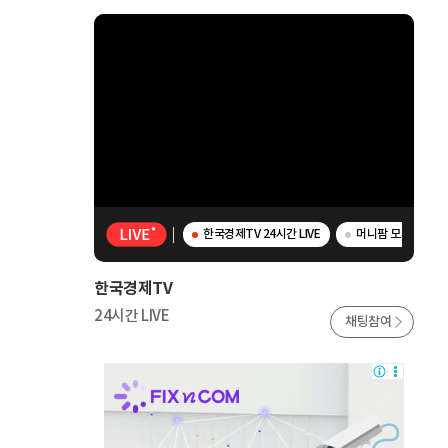
한국경제TV 24시간 LIVE
머니팜 모닝라이브 
한국경제TV
24시간 LIVE
채팅참여