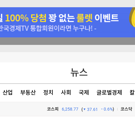
→ 
 면담
'이 됐나
수 있다면…"
뉴스
300만원 비싸졌는데 계약 폭주…'신형 아반떼' 난리 난 까닭 [최수진의 모빌리티톡]
산업
부동산
정치
사회
국제
글로벌경제
칼
코스피
6,258.77
0.6%
)
코스닥
(
37.61
TV프로그램
와우
 면담