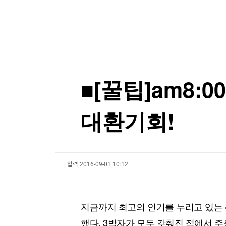
'윤석열 탄핵 반대' 손현보 목사, 美 트럼프 대통령
한국경제TV
뉴스홈
머니팜 모닝라이브
증권
굿모닝 작전
금융
오늘장 뭐사지?
부동산
[오후5시] 뉴스플러스
사회
온로드 (ON ROAD) 인사이트
글로벌경제
■[꿀팁]am8:
랭킹뉴스
대환기회!
미네르바아카데미
증권 데이터
입력
2016-09-01 10:12
스페셜강의
특징주 뉴스
투자/재테크
매매신호 (랭킹100
부동산/세무
투자분석
지금까지 최고의 인기를 누리고 있는 
산업
국내증시
[모집-3기-] 돈버는 트레이딩 투자 북클럽
환율
했다. 3박자가 모두 갖춰진 점에서 