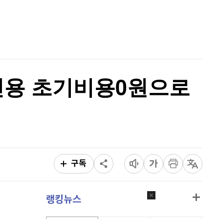
홈
비트코인
91,448,000
(
0.11%
)
AI추천
품
마켓이슈
특징주
이벤트
사 신용 초기비용0원으로
구독
랭킹뉴스