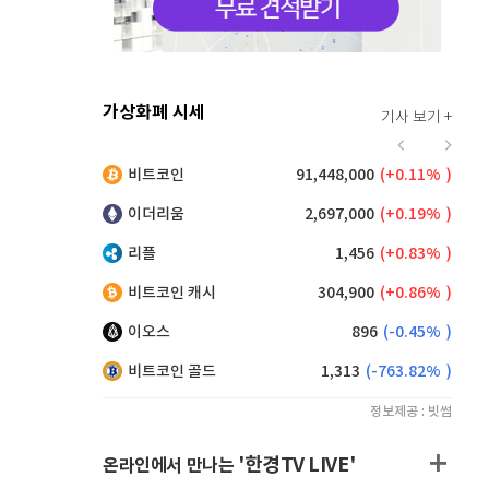
가상화폐 시세
기사 보기 +
923
(
0.76%
)
비트코인
91,448,000
(
0.11%
)
,170
(
0.49%
)
이더리움
2,697,000
(
0.19%
)
리플
1,456
(
0.83%
)
비트코인 캐시
304,900
(
0.86%
)
이오스
896
(
-0.45%
)
비트코인 골드
1,313
(
-763.82%
)
정보제공 : 빗썸
'한경TV LIVE'
온라인에서 만나는