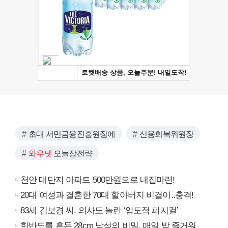
초대 서민금융진흥원장에
신용회복위원장
와우넷
오늘장전략
천안 대단지 아파트 500만원으로 내집마련!
20대 여성과 결혼한 70대 할아버지 비결이..충격!
83세 김보경 씨, 의사도 놀란 ‘압도적 피지컬’
한반도를 흔든 28cm 남성의 비밀, 매일 밤 즐거워