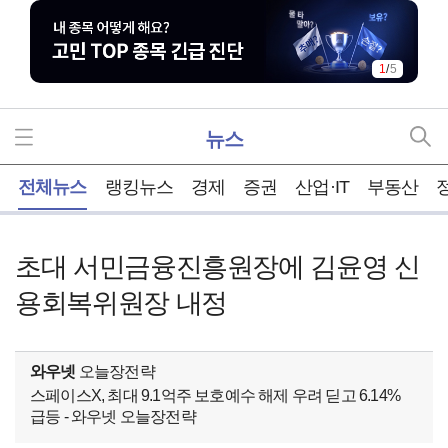
1
/
5
뉴스
홈
전체뉴스
랭킹뉴스
경제
증권
산업·IT
부동산
초대 서민금융진흥원장에 김윤영 신
용회복위원장 내정
와우넷
오늘장전략
스페이스X, 최대 9.1억주 보호예수 해제 우려 딛고 6.14%
급등 - 와우넷 오늘장전략