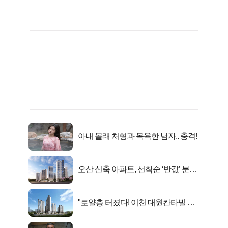
아내 몰래 처형과 목욕한 남자.. 충격!
오산 신축 아파트, 선착순 ‘반값’ 분양
시작..
"로얄층 터졌다! 이천 대원칸타빌 잔
여세대 긴급 공개"