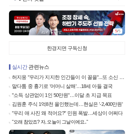
5
/
5
한경지면 구독신청
실시간
관련뉴스
허지웅 "우리가 지지한 인간들이 이 꼴을"...또 소신 발언
말다툼 중 흉기로 '어머니 살해'…18세 아들 결국
"소득 상관없이 1인 50만원"…이달 초 지급 목표
김원훈 주식 1억8천 올인했는데…현실은 '-2,400만원'
"우리 애 사진 왜 적어요?" 민원 폭발…세상이 어쩌다
"오래 참았죠? 자, 오늘이 그날이에요.."