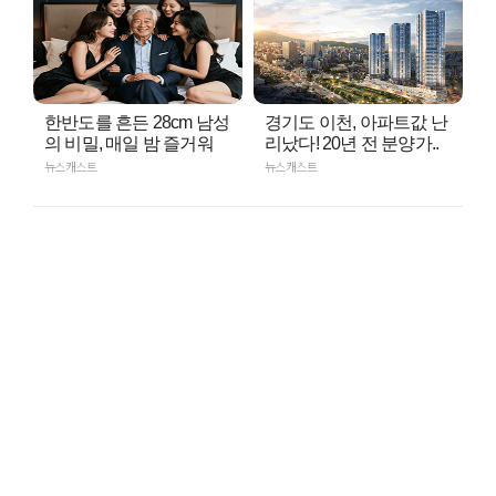
한반도를 흔든 28cm 남성
경기도 이천, 아파트값 난
의 비밀, 매일 밤 즐거워
리났다! 20년 전 분양가..
뉴스캐스트
뉴스캐스트