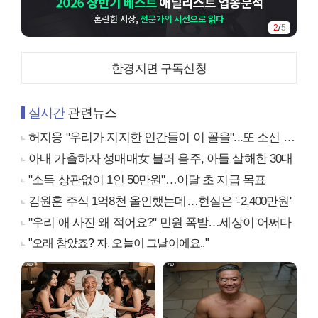
2
/
5
한경지면 구독신청
실시간
관련뉴스
허지웅 "우리가 지지한 인간들이 이 꼴을"...또 소신 발언
아내 가출하자 성매매女 불러 음주, 아들 살해한 30대
"소득 상관없이 1인 50만원"…이달 초 지급 목표
김원훈 주식 1억8천 올인했는데…현실은 '-2,400만원'
"우리 애 사진 왜 적어요?" 민원 폭발…세상이 어쩌다
"오래 참았죠? 자, 오늘이 그날이에요.."