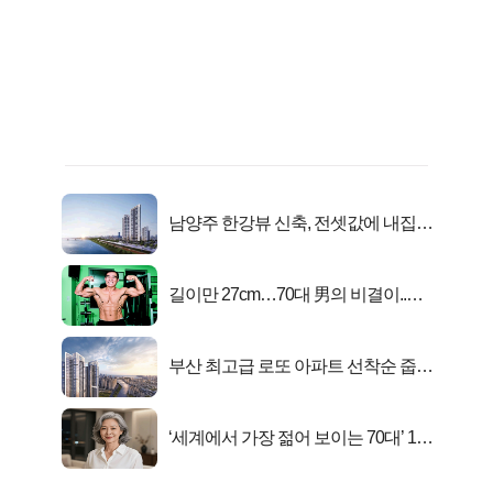
남양주 한강뷰 신축, 전셋값에 내집마
련!
길이만 27cm…70대 男의 비결이..충
격!
부산 최고급 로또 아파트 선착순 줍줍
떴다!
‘세계에서 가장 젊어 보이는 70대’ 1위
선정…