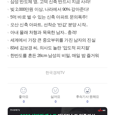
삼성 반도체 옆, 고덕 신축 반드시 지금 사라!
빚 2,000만원 이상, 나라에서 90% 갚아준다!
5억 바로 벌 수 있는 신축 아파트 문의폭주!
오산 신축 아파트, 선착순 ‘반값’ 분양 시작..
아내 몰래 처형과 목욕한 남자.. 충격!
세계에서 가장 큰 중요부위를 가진 남자의 진실
83세 김보경 씨, 의사도 놀란 ‘압도적 피지컬’
한반도를 흔든 28cm 남성의 비밀, 매일 밤 즐거워
한국경제TV
좋아요
싫어요
후속기사 원해요
0
0
0