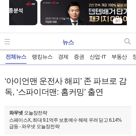
3
/
5
뉴스
홈
전체뉴스
랭킹뉴스
경제
증권
산업·IT
부동산
‘아이언맨 운전사 해피’ 존 파브로 감
독, ‘스파이더맨: 홈커밍’ 출연
와우넷
오늘장전략
스페이스X, 최대 9.1억주 보호예수 해제 우려 딛고 6.14%
급등 - 와우넷 오늘장전략