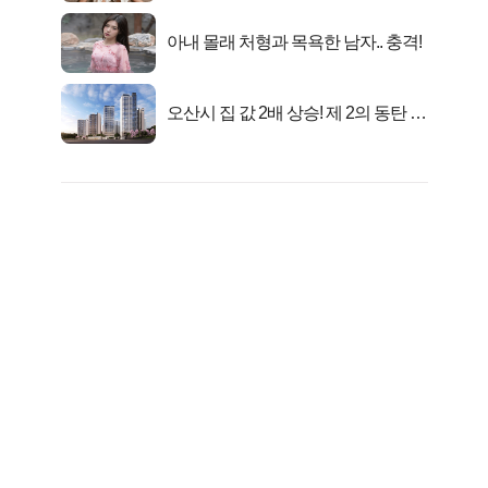
아내 몰래 처형과 목욕한 남자.. 충격!
오산시 집 값 2배 상승! 제 2의 동탄 신
화..