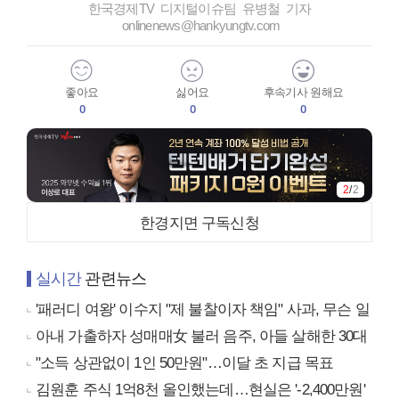
한국경제TV 디지털이슈팀 유병철 기자
onlinenews@hankyungtv.com
좋아요
싫어요
후속기사 원해요
0
0
0
2
/
2
한경지면 구독신청
실시간
관련뉴스
'패러디 여왕' 이수지 "제 불찰이자 책임" 사과, 무슨 일
아내 가출하자 성매매女 불러 음주, 아들 살해한 30대
"소득 상관없이 1인 50만원"…이달 초 지급 목표
김원훈 주식 1억8천 올인했는데…현실은 '-2,400만원'