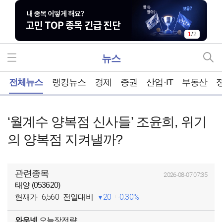
1
/
2
뉴스
홈
전체뉴스
랭킹뉴스
경제
증권
산업·IT
부동산
‘월계수 양복점 신사들’ 조윤희, 위기
의 양복점 지켜낼까?
관련종목
2026-08-07 07:35
태양 (053620)
6,560
20
0.30%
현재가
전일대비
와우넷
오늘장전략