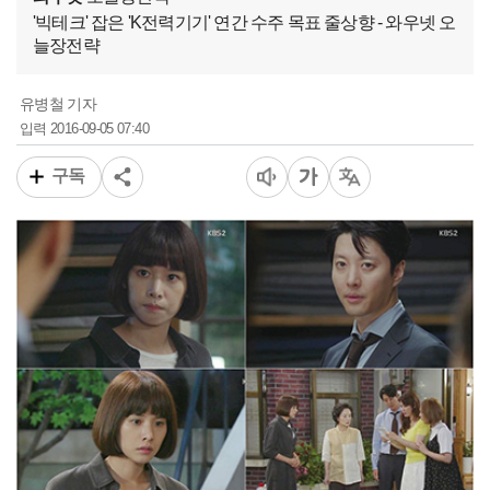
'빅테크' 잡은 'K전력기기' 연간 수주 목표 줄상향 - 와우넷 오
늘장전략
유병철 기자
2016-09-05 07:40
입력
구독