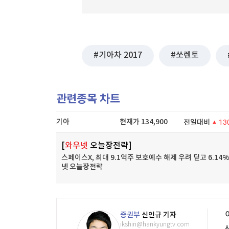
기아차 2017
쏘렌토
관련종목 차트
기아
현재가
134,900
전일대비
13
[
와우넷
오늘장전략]
스페이스X, 최대 9.1억주 보호예수 해제 우려 딛고 6.14%
넷 오늘장전략
증권부
신인규 기자
ikshin@hankyungtv.com