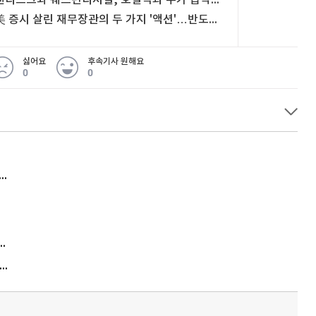
美 증시 살린 재무장관의 두 가지 '액션'…반도체주는 왜 날았나 [마켓무버의 국장힌트]
싫어요
후속기사 원해요
0
0
허지웅 "우리가 지지한 인간들이 이 꼴을"...또 소신 발언
김원훈 주식 1억8천 올인했는데…현실은 '-2,400만원'
"우리 애 사진 왜 적어요?" 민원 폭발…세상이 어쩌다