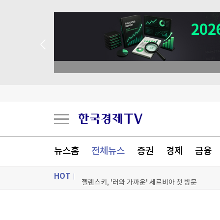
뉴스홈
전체뉴스
증권
경제
금융
젤렌스키, '러와 가까운' 세르비아 첫 방문
HOT
스페인도 이탈리아 국경 검문 돌입…세우타발 갈
ON AIR
뉴스
버핏 떠난 버크셔, 2분기 순익 2배로…현금 쌓기