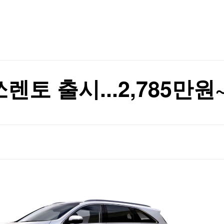
TV홈
무료방송
전체뉴스
증
증권
파트너스
경제
종목핫라인
추천 상
산업
경제
오늘의 
정치
생활경제
수익후기
국제
기업·CEO
이벤트
칼럼·연재
쏘렌토 출시...2,785만원
특집방송
전체 프로그램
채널/편성
지역별채널
)
편성표