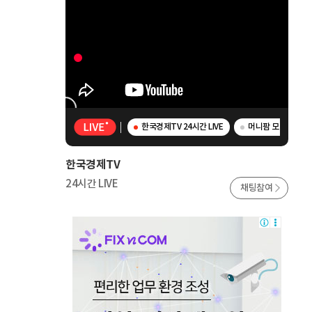
한국경제TV 24시간 LIVE
머니팜 모닝라이브 
한국경제TV
24시간 LIVE
채팅참여