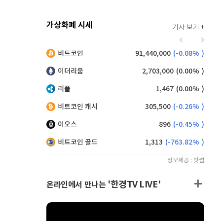
가상화폐 시세
기사 보기 +
930
(
0.43%
)
비트코인
91,440,000
(
-0.08%
)
,205
(
0.16%
)
이더리움
2,703,000
(
0.00%
)
리플
1,467
(
0.00%
)
비트코인 캐시
305,500
(
-0.26%
)
이오스
896
(
-0.45%
)
비트코인 골드
1,313
(
-763.82%
)
정보제공 : 빗썸
'한경TV LIVE'
온라인에서 만나는