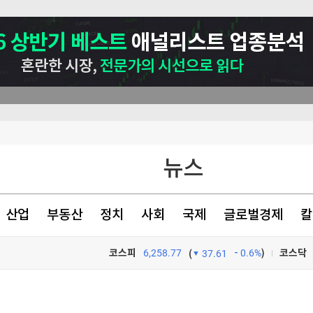
뉴스
산업
부동산
정치
사회
국제
글로벌경제
칼
코스피
6,258.77
0.6%
)
코스닥
(
37.61
등 고조
TV프로그램
와우
서 투자로 전환