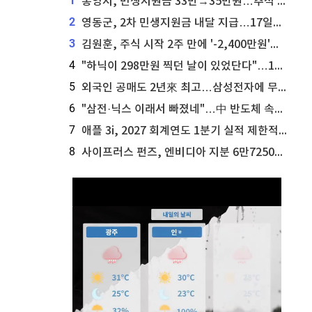
1
통영시, 민생지원금 33만→35만원…추석 전 푼다
2
영동군, 2차 민생지원금 내달 지급…17일부터 신청 접수
3
김원훈, 주식 시작 2주 만에 '-2,400만원'…"차 한 대 값 날렸다"
4
"하닉이 298만원 찍던 날이 있었단다"…100만 클릭 '전래동화' 정체
5
외국인 공매도 2년來 최고…삼성전자에 무슨일이 [B급기자의 B급리포트]
6
"삼전·닉스 이래서 빠졌네"…中 반도체 속사정 [B급기자의 B급리포트]
7
애플 3i, 2027 회계연도 1분기 실적 제한적 검토 통과
8
사이프러스 펀즈, 엔비디아 지분 6만7250주 매각