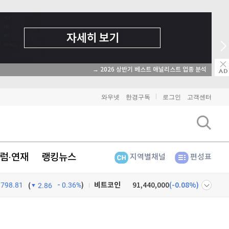
→ 2026 상반기 베스트 애널리스트 업종 분석
와우넷
한경구독
로그인
고객센터
럼·연재
랭킹뉴스
지역별채널
편성표
비트코인
91,440,000
(
-0.08%
)
798.81
0.36%
)
(
2.86
이더리움
2,703,000
(
0%
)
넷
주식창
리플
1,467
(
0%
)