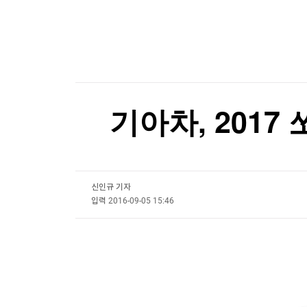
한국경제TV
뉴스홈
중국, '전력난' 쿠바에 태양광 발전 키트 5천 대 기
머니팜 모닝라이브
증권
[포토+] 박정민, '멋짐 가득한 모습~'
굿모닝 작전
금융
오늘장 뭐사지?
부동산
"나야, '흑백요리사' 시즌3"
[오후5시] 뉴스플러스
사회
온로드 (ON ROAD) 인사이트
[온에어] 몸쓸이야기
글로벌경제
기아차, 2017 
랭킹뉴스
젤렌스키, '러와 가까운' 세르비아 첫 방문
젤렌스키, '러와 가까운' 세르비아 첫 방문
신인규 기자
미네르바아카데미
증권 데이터
입력
2016-09-05 15:46
스페셜강의
특징주 뉴스
투자/재테크
매매신호 (랭킹100
부동산/세무
투자분석
산업
국내증시
[모집-3기-] 돈버는 트레이딩 투자 북클럽
환율