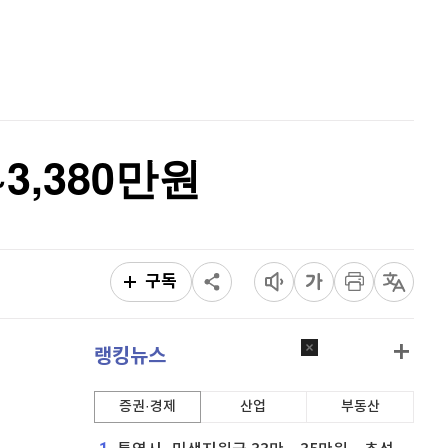
홈
AI추천
비트코인 캐시
305,500
(
-0.26%
)
품
마켓이슈
이오스
896
(
-0.45%
)
특징주
이벤트
비트코인 골드
1,313
(
-763.82%
)
~3,380만원
퀀텀
930
(
0.43%
)
이더리움 클래식
9,205
(
0.16%
)
비트코인
91,440,000
(
-0.08%
)
구독
랭킹뉴스
증권·경제
산업
부동산