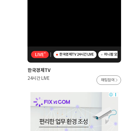
한국경제TV 24시간 LIVE
머니팜 모닝라이브 -
한국경제TV
24시간 LIVE
채팅참여