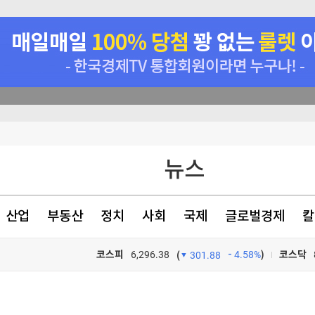
.6%
업 진출 제한
뉴스
[참견하는 기자]
산업
부동산
정치
사회
국제
글로벌경제
칼
코스피
6,296.38
4.58%
)
코스닥
(
301.88
TV프로그램
와우