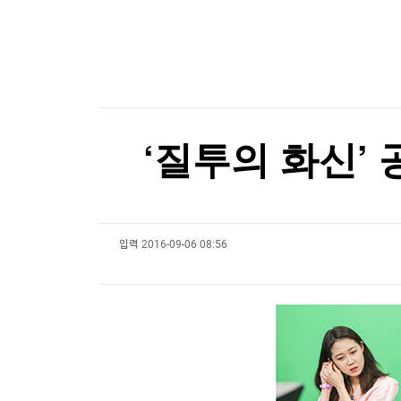
한국경제TV
뉴스홈
머니팜 모닝라이브
증권
굿모닝 작전
금융
오늘장 뭐사지?
부동산
[오후5시] 뉴스플러스
사회
온로드 (ON ROAD) 인사이트
글로벌경제
‘질투의 화신’
랭킹뉴스
입력
2016-09-06 08:56
미네르바아카데미
증권 데이터
스페셜강의
특징주 뉴스
투자/재테크
매매신호 (랭킹100
부동산/세무
투자분석
산업
국내증시
[모집-3기-] 돈버는 트레이딩 투자 북클럽
환율