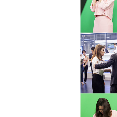
[할인50%] 한·미 투자 올인원 클래스
해외증시