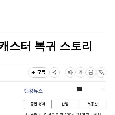
비트코인
91,470,000
(
-0.4%
)
홈
AI추천
품
마켓이슈
특징주
이벤트
상캐스터 복귀 스토리
구독
랭킹뉴스
증권·경제
산업
부동산
1