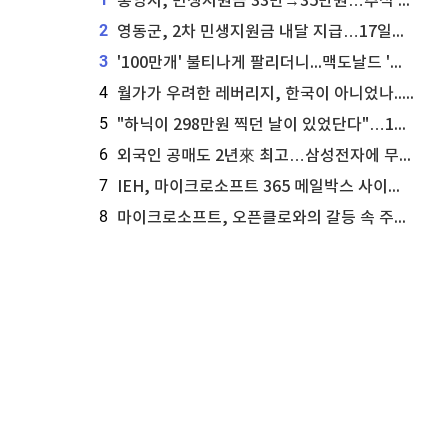
통영시, 민생지원금 33만→35만원…추석 전 푼다
2
영동군, 2차 민생지원금 내달 지급…17일부터 신청 접수
3
'100만개' 불티나게 팔리더니...맥도날드 '충주찰옥수수버거' 돌연 판매 종료
4
월가가 우려한 레버리지, 한국이 아니었나...'상황 인식' 못한 아셴브레너의 추락
5
"하닉이 298만원 찍던 날이 있었단다"…100만 클릭 '전래동화' 정체
6
외국인 공매도 2년來 최고…삼성전자에 무슨일이 [B급기자의 B급리포트]
7
IEH, 마이크로소프트 365 메일박스 사이버보안 사고 조사 착수
8
마이크로소프트, 오픈클로와의 갈등 속 주가 상승