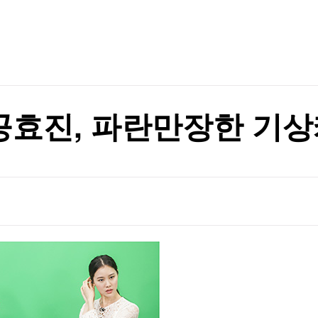
TV홈
무료방송
전체뉴스
증권
파트너스
경제
종목핫라인
추천 상
산업
경제
오늘의 
정치
생활경제
수익후기
국제
기업·CEO
이벤트
칼럼·연재
 공효진, 파란만장한 기
특집방송
전체 프로그램
채널/편성
지역별채널
)
편성표