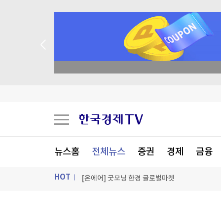
"세대 간 부의 대이동, 사전 설계가 답이다"
academy.co.kr
전세사기 누적 피해자 4만278명…피해 인정률 59
떡국떡·떡볶이떡 생계형 적합업종 5년 연장…대기
'중국빨' 끝났다…K뷰티, 이제 미국에서 돈 번다 
[포토+] 박정민, '멋짐 가득한 모습~'
뉴스홈
전체뉴스
증권
경제
금융
"나야, '흑백요리사' 시즌3"
HOT
[온에어] 굿모닝 한경 글로벌마켓
"세대 간 부의 대이동, 사전 설계가 답이다"
ON AIR
뉴스
"세대 간 부의 대이동, 사전 설계가 답이다"