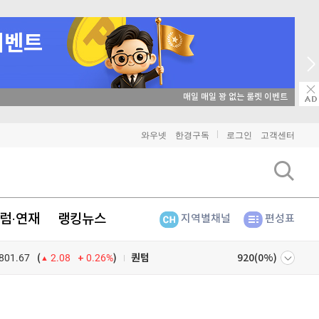
비트코인
91,470,000
(
-0.4%
)
이더리움
매일 매일 꽝 없는 룰렛 이벤트
2,706,000
(
-0.3%
)
리플
1,467
(
-1.31%
)
와우넷
한경구독
로그인
고객센터
비트코인 캐시
302,900
(
0.2%
)
이오스
896
(
-0.45%
)
럼·연재
랭킹뉴스
지역별채널
편성표
비트코인 골드
1,313
(
-763.82%
)
801.67
0.26%
)
퀀텀
920
(
0%
)
(
2.08
이더리움 클래식
9,275
(
1.92%
)
넷
주식창