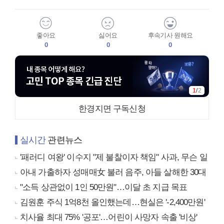
좋아요
싫어요
후속기사 원해요
0
0
0
1
/
2
한경지면 구독신청
실시간
관련뉴스
'패러디 여왕' 이수지 "제 불찰이자 책임" 사과, 무슨 일
아내 가출하자 성매매女 불러 음주, 아들 살해한 30대
"소득 상관없이 1인 50만원"…이달 초 지급 목표
김원훈 주식 1억8천 올인했는데…현실은 '-2,400만원'
치사율 최대 75% '공포'…어린이 사망자 속출 '비상'