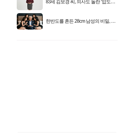
83세 김보경 씨, 의사도 놀란 ‘압도적
피지컬’
한반도를 흔든 28cm 남성의 비밀, 매
일 밤 즐거워