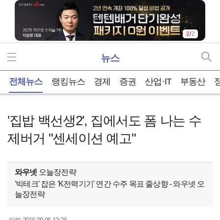
2
/
2
뉴스
홈
전체뉴스
랭킹뉴스
경제
증권
산업·IT
부동산
'집밥 백선생2', 집에서도 폼 나는 수
제버거 "센세이션 예고"
와우넷
오늘장전략
'빅테크' 잡은 'K전력기기' 연간 수주 목표 줄상향 - 와우넷 오
늘장전략