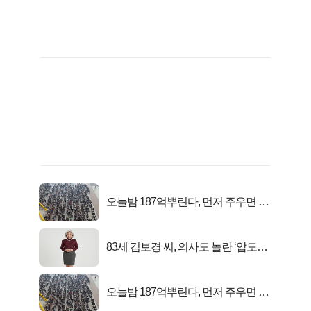
오늘밤 187억뿌린다, 먼저 주우면 최
대1억..!
83세 김보경 씨, 의사도 놀란 ‘압도적
피지컬’
오늘밤 187억뿌린다, 먼저 주우면 최
대1억..!