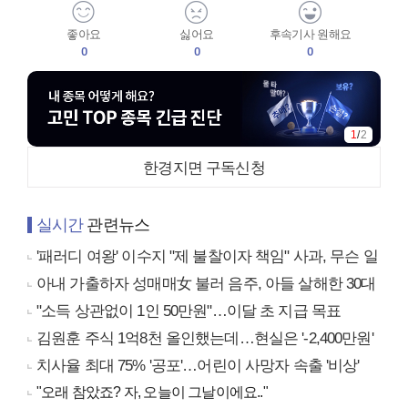
좋아요
싫어요
후속기사 원해요
0
0
0
1
/
2
한경지면 구독신청
실시간
관련뉴스
'패러디 여왕' 이수지 "제 불찰이자 책임" 사과, 무슨 일
아내 가출하자 성매매女 불러 음주, 아들 살해한 30대
"소득 상관없이 1인 50만원"…이달 초 지급 목표
김원훈 주식 1억8천 올인했는데…현실은 '-2,400만원'
치사율 최대 75% '공포'…어린이 사망자 속출 '비상'
"오래 참았죠? 자, 오늘이 그날이에요.."