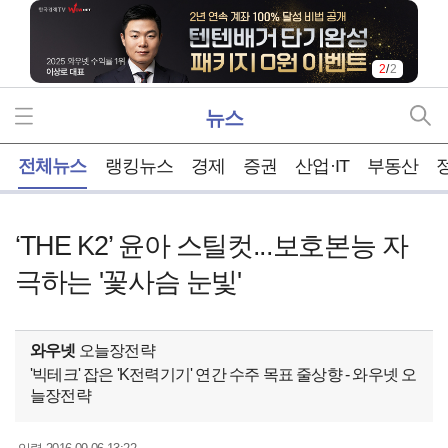
1
/
2
뉴스
홈
전체뉴스
랭킹뉴스
경제
증권
산업·IT
부동산
‘THE K2’ 윤아 스틸컷...보호본능 자
극하는 '꽃사슴 눈빛'
와우넷
오늘장전략
'빅테크' 잡은 'K전력기기' 연간 수주 목표 줄상향 - 와우넷 오
늘장전략