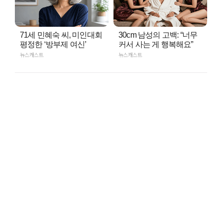
71세 민혜숙 씨, 미인대회
30cm 남성의 고백: “너무
평정한 ‘방부제 여신’
커서 사는 게 행복해요”
뉴스캐스트
뉴스캐스트