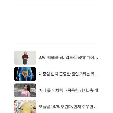
83세 박혜숙 씨, ‘압도적 몸매’ 다이어
트 신 등극
대장암 환자 급증한 원인, 2위는 유산
균 1위는OO..
아내 몰래 처형과 목욕한 남자.. 충격!
오늘밤 187억뿌린다, 먼저 주우면 최
대1억..!