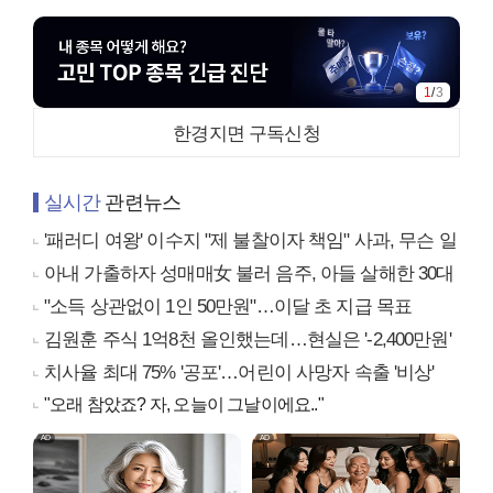
1
/
3
한경지면 구독신청
실시간
관련뉴스
'패러디 여왕' 이수지 "제 불찰이자 책임" 사과, 무슨 일
아내 가출하자 성매매女 불러 음주, 아들 살해한 30대
"소득 상관없이 1인 50만원"…이달 초 지급 목표
김원훈 주식 1억8천 올인했는데…현실은 '-2,400만원'
치사율 최대 75% '공포'…어린이 사망자 속출 '비상'
"오래 참았죠? 자, 오늘이 그날이에요.."