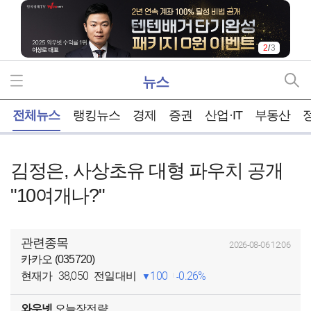
2
/
3
뉴스
홈
전체뉴스
랭킹뉴스
경제
증권
산업·IT
부동산
김정은, 사상초유 대형 파우치 공개
"10여개나?"
관련종목
2026-08-06 12:06
카카오 (035720)
38,050
100
0.26%
현재가
전일대비
와우넷
오늘장전략