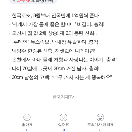
와우넷
오늘장전략
한국로또, 8월부터 전국민에 1억원씩 준다
‘세계서 가장 몸매 좋은 할머니’ 비결이..충격!
오산시 집 값 2배 상승! 제 2의 동탄 신화..
“루테인” 뉴스속보, 백내장 유발한다..충격!
남양주 한강뷰 신축, 전셋값에 내집마련!
온천에서 아내 몰래 처형과 사랑나눈 이야기..충격!
나이 70살에 그곳이 20cm 커진 남자..충격!
30cm 남성의 고백: “너무 커서 사는 게 행복해요”
한국경제TV
좋아요
싫어요
후속기사 원해요
0
0
0