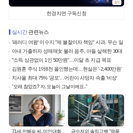
1
/
3
한경지면 구독신청
실시간
관련뉴스
'패러디 여왕' 이수지 "제 불찰이자 책임" 사과, 무슨 일
아내 가출하자 성매매女 불러 음주, 아들 살해한 30대
"소득 상관없이 1인 50만원"…이달 초 지급 목표
김원훈 주식 1억8천 올인했는데…현실은 '-2,400만원'
치사율 최대 75% '공포'…어린이 사망자 속출 '비상'
"오래 참았죠? 자, 오늘이 그날이에요.."
71세 민혜숙 씨, 미인대회
금수저의 솔직고백 "명품