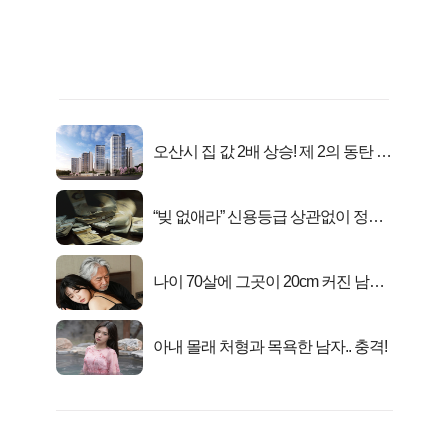
오산시 집 값 2배 상승! 제 2의 동탄 신
화..
“빚 없애라” 신용등급 상관없이 정부
서 2억지원!
나이 70살에 그곳이 20cm 커진 남자..
충격!
아내 몰래 처형과 목욕한 남자.. 충격!