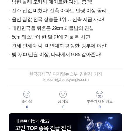
남편 몰래 조카와 데이트한 여성.. 충격!
전주 집값 미쳤다! 신축 아파트 만명 이상 몰려...
울산 집값 전국 상승률 1위… 신축 지금 사라!
대한민국을 뒤흔든 29cm 괴물남의 진실
5cm 왜소남이 한 달 만에 거물 된 사연
71세 민혜숙 씨, 미인대회 평정한 ‘방부제 여신’
빚 2,000만원 이상, 나라에서 90% 갚아준다!
한국경제TV 디지털뉴스부 김현경 기자
khkkim@hankyungtv.com
좋아요
싫어요
후속기사 원해요
0
0
0