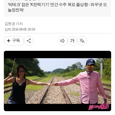
'빅테크' 잡은 'K전력기기' 연간 수주 목표 줄상향 - 와우넷 오
늘장전략
김현경 기자
2016-09-06 19:59
입력
구독