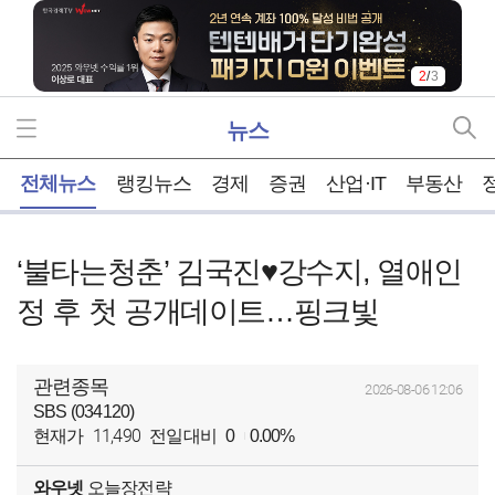
2
/
3
뉴스
홈
전체뉴스
랭킹뉴스
경제
증권
산업·IT
부동산
‘불타는청춘’ 김국진♥강수지, 열애인
정 후 첫 공개데이트…핑크빛
관련종목
2026-08-06 12:06
SBS (034120)
11,490
현재가
전일대비
0
0.00%
와우넷
오늘장전략