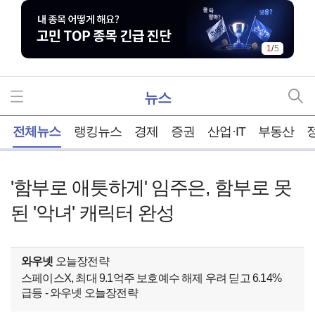
1
/
5
뉴스
홈
전체뉴스
랭킹뉴스
경제
증권
산업·IT
부동산
'함부로 애틋하게' 임주은, 함부로 못
된 '악녀' 캐릭터 완성
와우넷
오늘장전략
스페이스X, 최대 9.1억주 보호예수 해제 우려 딛고 6.14%
급등 - 와우넷 오늘장전략