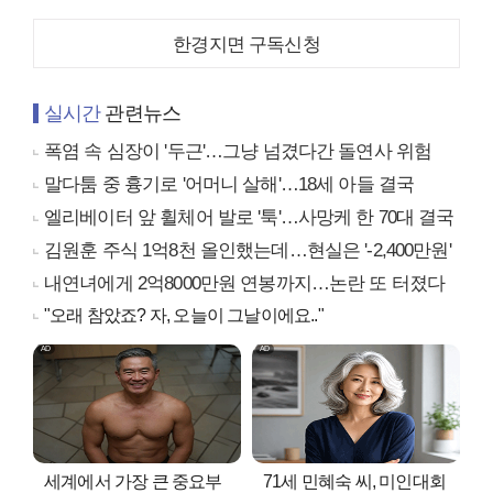
한경지면 구독신청
실시간
관련뉴스
폭염 속 심장이 '두근'…그냥 넘겼다간 돌연사 위험
말다툼 중 흉기로 '어머니 살해'…18세 아들 결국
엘리베이터 앞 휠체어 발로 '툭'…사망케 한 70대 결국
김원훈 주식 1억8천 올인했는데…현실은 '-2,400만원'
내연녀에게 2억8000만원 연봉까지…논란 또 터졌다
"오래 참았죠? 자, 오늘이 그날이에요.."
세계에서 가장 큰 중요부
71세 민혜숙 씨, 미인대회