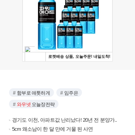
함부로 애틋하게
임주은
와우넷
오늘장전략
경기도 이천, 아파트값 난리났다! 20년 전 분양가..
5cm 왜소남이 한 달 만에 거물 된 사연