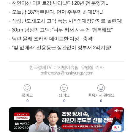
천안아산 아파트값 난리났다! 20년 전 분양가..
오늘밤 187억뿌린다, 먼저 주우면 최대1억..!
삼성반도체도시 고덕 폭등 시작? 대장단지로 몰린다!
30cm 남성의 고백: “너무 커서 사는 게 행복해요”
남편 몰래 조카와 데이트한 여성.. 충격!
“빚 없애라” 신용등급 상관없이 정부서 2억지원!
한국경제TV 디지털이슈팀 유병철 기자
onlinenews@hankyungtv.com
좋아요
싫어요
후속기사 원해요
0
0
0
5
/
5