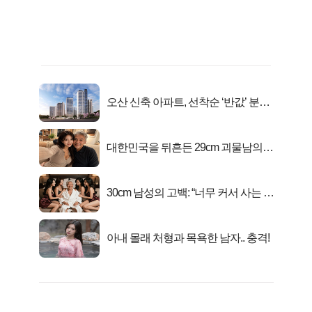
오산 신축 아파트, 선착순 ‘반값’ 분양
시작..
대한민국을 뒤흔든 29cm 괴물남의
진실
30cm 남성의 고백: “너무 커서 사는 게
행복해요”
아내 몰래 처형과 목욕한 남자.. 충격!