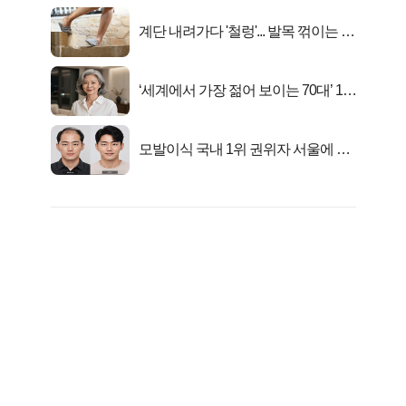
계단 내려가다 '철렁'... 발목 꺾이는 이
유
‘세계에서 가장 젊어 보이는 70대’ 1위
선정…
모발이식 국내 1위 권위자 서울에 있
었다..