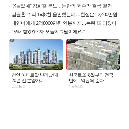
"X돌았네" 김희철 분노…논란의 현수막 결국 철거
김원훈 주식 1억8천 올인했는데…현실은 '-2,400만원'
내연녀에게 2억8000만원 연봉까지…논란 또 터졌다
"오래 참았죠? 자, 오늘이 그날이에요.."
천안 아파트값 난리났다!
한국로또, 8월부터 전국
20년 전 분양가..
민에 1억원씩 준다
뉴스캐스트
뉴스캐스트