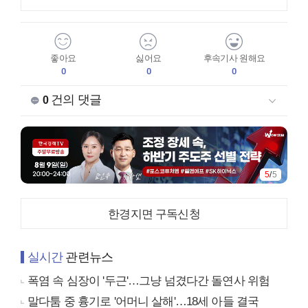
좋아요
싫어요
후속기사 원해요
0
0
0
건의 댓글
0
5
/
5
한경지면 구독신청
실시간
관련뉴스
폭염 속 심장이 '두근'…그냥 넘겼다간 돌연사 위험
말다툼 중 흉기로 '어머니 살해'…18세 아들 결국