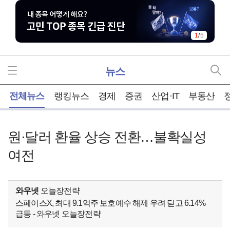
1
/
5
뉴스
홈
전체뉴스
랭킹뉴스
경제
증권
산업·IT
부동산
원·달러 환율 상승 전환…불확실성
여전
와우넷
오늘장전략
스페이스X, 최대 9.1억주 보호예수 해제 우려 딛고 6.14%
급등 - 와우넷 오늘장전략