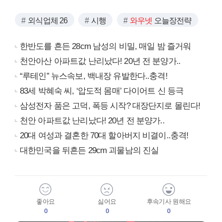
외식업체 26
시행
와우넷
오늘장전략
한반도를 흔든 28cm 남성의 비밀, 매일 밤 즐거워
천안아산 아파트값 난리났다! 20년 전 분양가..
“루테인” 뉴스속보, 백내장 유발한다..충격!
83세 박혜숙 씨, ‘압도적 몸매’ 다이어트 신 등극
삼성전자 품은 고덕, 폭등 시작? 대장단지로 몰린다!
천안 아파트값 난리났다! 20년 전 분양가..
20대 여성과 결혼한 70대 할아버지 비결이..충격!
대한민국을 뒤흔든 29cm 괴물남의 진실
좋아요
싫어요
후속기사 원해요
0
0
0