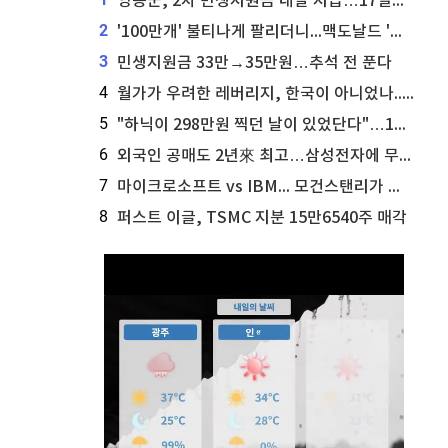
영동군, 2차 민생지원금 내달 지급…17일부터 신청 접수
2
'100만개' 불티나게 팔리더니...맥도날드 '충주찰옥수수버거' 돌연 판매 종료
3
민생지원금 33만→35만원…추석 전 푼다
4
월가가 우려한 레버리지, 한국이 아니었나...'상황 인식' 못한 아셴브레너의 추락
5
"하닉이 298만원 찍던 날이 있었단다"…100만 클릭 '전래동화' 정체
6
외국인 공매도 2년來 최고…삼성전자에 무슨일이 [B급기자의 B급리포트]
7
마이크로소프트 vs IBM... 모건스탠리가 선택한 하이퍼스케일러 투자 유망주
8
퍼스트 이글, TSMC 지분 15만6540주 매각