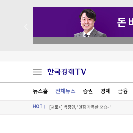
 꽝 없는 룰렛 이벤트
현대백화점그룹, 농식품부와 농촌 창업기업 육성
이 대통령 "국민 삶에 피해 주는 정책은 안 하느니
“판 뒤집히나” 분양 시장 엇갈린 전망
뉴스홈
전체뉴스
증권
경제
금융
세계의 날씨(8월6일)
HOT
[포토+] 박정민, '멋짐 가득한 모습~'
"나야, '흑백요리사' 시즌3"
ON AIR
뉴스
[온에어] 성공투자 오후증시