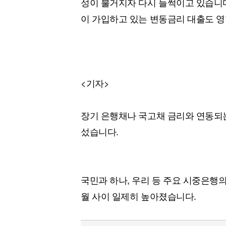
성이 불거지자 다시 들썩이고 있습니다
[할인50%] 한·미 투자 올인원 클래스
해외증시
이 가입하고 있는 변동금리 대출도 영
<기자>
장기 은행채나 국고채 금리와 연동되
섰습니다.
국민과 하나, 우리 등 주요 시중은행의
월 사이 일제히 높아졌습니다.