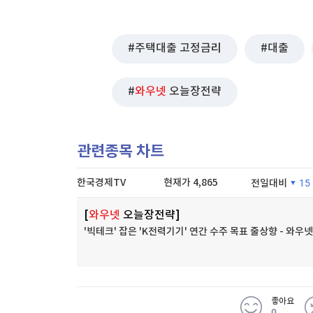
주택대출 고정금리
대출
와우넷
오늘장전략
관련종목 차트
한국경제TV
현재가
4,865
전일대비
15
[
와우넷
오늘장전략]
'빅테크' 잡은 'K전력기기' 연간 수주 목표 줄상향 - 와
좋아요
0