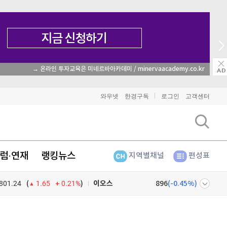
→ 온라인 투자교육은 미네르바아카데미 / minervaacademy.co.kr
비트코인
91,667,000
(
0%
)
와우넷
한경구독
로그인
고객센터
이더리움
2,702,000
(
1.27%
)
리플
1,487
(
-1.85%
)
럼·연재
랭킹뉴스
지역별채널
편성표
비트코인 캐시
304,100
(
-0.03%
)
801.24
0.21%
)
이오스
896
(
-0.45%
)
(
1.65
비트코인 골드
1,313
(
-763.82%
)
넷
주식창