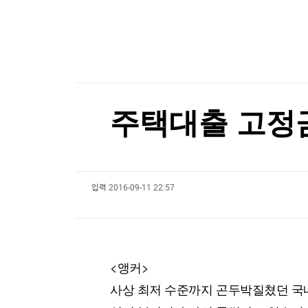
한국경제TV
뉴스홈
현대백화점그룹, 농식품부와 농촌 창업기업 육성
머니팜 모닝라이브
증권
굿모닝 작전
금융
현대백화점그룹, 농식품부와 농촌 창업기업 육성
오늘장 뭐사지?
부동산
[오후5시] 뉴스플러스
사회
온로드 (ON ROAD) 인사이트
글로벌경제
주택대출 고정
랭킹뉴스
입력
2016-09-11 22:57
미네르바아카데미
증권 데이터
스페셜강의
특징주 뉴스
투자/재테크
매매신호 (랭킹100
부동산/세무
투자분석
<앵커>
산업
국내증시
사상 최저 수준까지 곤두박질쳤던 국
[모집-3기-] 돈버는 트레이딩 투자 북클럽
환율