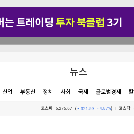
 나선다
뉴스
만 못해"
산업
부동산
정치
사회
국제
글로벌경제
칼
코스피
6,276.67
4.87%
)
코스닥
(
321.59
TV프로그램
와우