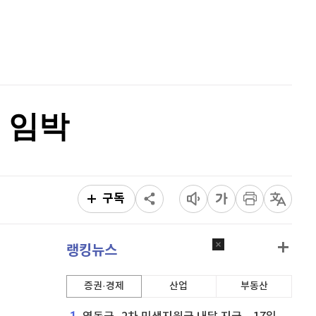
퀀텀
925
(
1.43%
)
홈
AI추천
이더리움 클래식
9,220
(
0.05%
)
품
마켓이슈
특징주
이벤트
비트코인
91,667,000
(
0%
)
 임박
구독
랭킹뉴스
증권·경제
산업
부동산
1