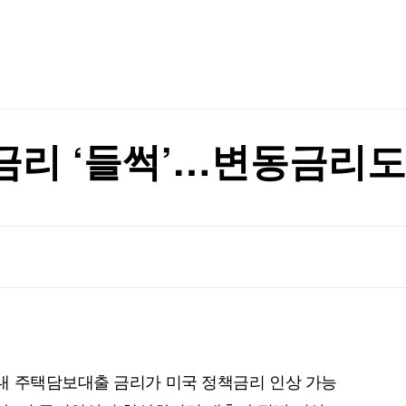
TV홈
무료방송
전체뉴스
 나선다
증권
파트너스
경제
종목핫라인
추천 상
산업
 나선다
경제
오늘의 
정치
생활경제
수익후기
국제
기업·CEO
이벤트
칼럼·연재
금리 ‘들썩’…변동금리도
특집방송
전체 프로그램
채널/편성
지역별채널
)
편성표
내 주택담보대출 금리가 미국 정책금리 인상 가능