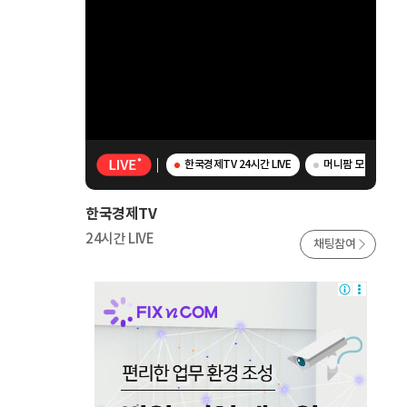
한국경제TV 24시간 LIVE
머니팜 모닝라이브 -
한국경제TV
24시간 LIVE
채팅참여