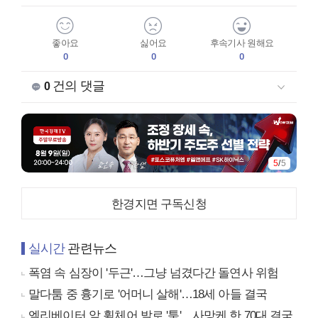
좋아요
싫어요
후속기사 원해요
0
0
0
건의 댓글
0
5
/
5
한경지면 구독신청
실시간
관련뉴스
폭염 속 심장이 '두근'…그냥 넘겼다간 돌연사 위험
말다툼 중 흉기로 '어머니 살해'…18세 아들 결국
엘리베이터 앞 휠체어 발로 '툭'…사망케 한 70대 결국