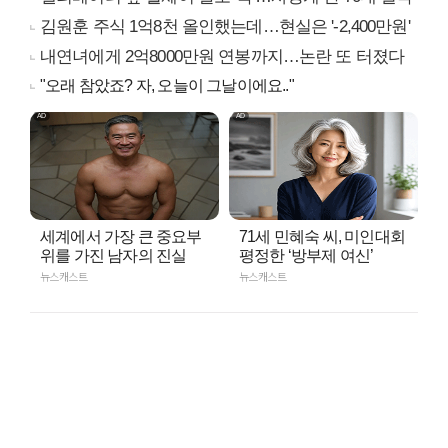
김원훈 주식 1억8천 올인했는데…현실은 '-2,400만원'
내연녀에게 2억8000만원 연봉까지…논란 또 터졌다
"오래 참았죠? 자, 오늘이 그날이에요.."
세계에서 가장 큰 중요부
71세 민혜숙 씨, 미인대회
위를 가진 남자의 진실
평정한 ‘방부제 여신’
뉴스캐스트
뉴스캐스트