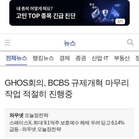
1
/
5
뉴스
홈
전체뉴스
랭킹뉴스
경제
증권
산업·IT
부동산
GHOS회의, BCBS 규제개혁 마무리
작업 적절히 진행중
와우넷
오늘장전략
스페이스X, 최대 9.1억주 보호예수 해제 우려 딛고 6.14%
급등 - 와우넷 오늘장전략