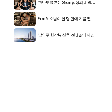
한반도를 흔든 28cm 남성의 비밀, 매
일 밤 즐거워
5cm 왜소남이 한 달 만에 거물 된 사
연
남양주 한강뷰 신축, 전셋값에 내집마
련!