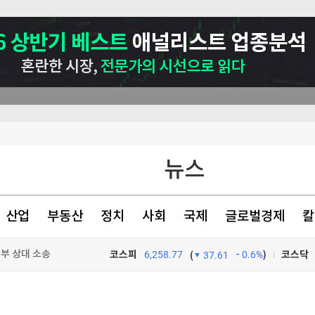
뉴스
산업
부동산
정치
사회
국제
글로벌경제
칼
부 상대 소송
코스피
6,258.77
0.6%
)
코스닥
(
37.61
70대 집유
TV프로그램
와우
능성 제기"