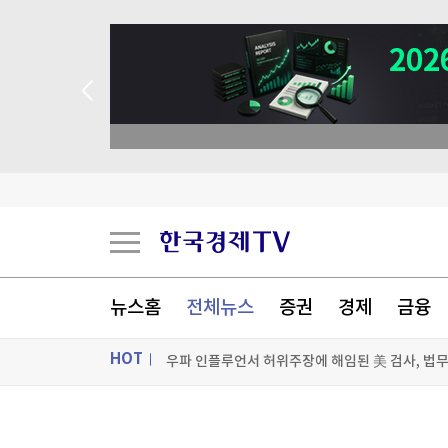
뉴스홈
전체뉴스
증권
경제
금융
HOT
우파 인플루언서 허위주장에 해임된 美 검사, 법무
엘베 타려던 휠체어 탄 환자 발로 '툭'…사망케 한 
ON AIR
뉴스
"美 정보기관, 독일 공항 폭발드론 러시아 소유 가