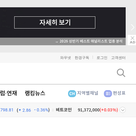
→ 2026 상반기 베스트 애널리스트 업종 분석
와우넷
한경구독
로그인
고객센터
럼·연재
랭킹뉴스
지역별채널
편성표
798.81
0.36%
)
비트코인
91,372,000
(
0.03%
)
(
2.86
이더리움
2,691,000
(
-0.04%
)
넷
주식창