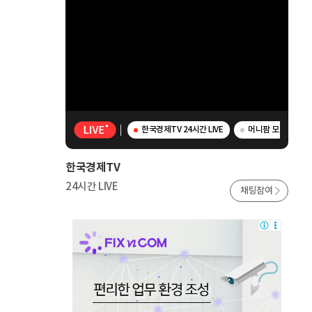
한국경제TV 24시간 LIVE
머니팜 모닝라이브 
한국경제TV
24시간 LIVE
채팅참여