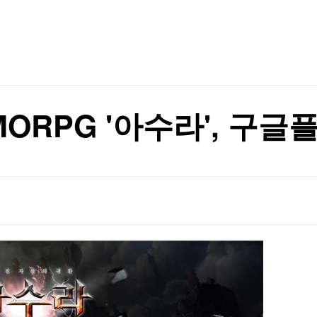
TV홈
무료방송
전체뉴스
성도 해임
증권
파트너스
경제
종목핫라인
추천 상
산업
경제
오늘의 
정치
생활경제
수익후기
국제
기업·CEO
이벤트
칼럼·연재
ORPG '아수라', 구글
특집방송
부 상대 소송
전체 프로그램
부 상대 소송
채널/편성
지역별채널
)
편성표