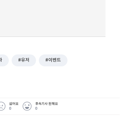
라
유저
이벤트
싫어요
후속기사 원해요
0
0