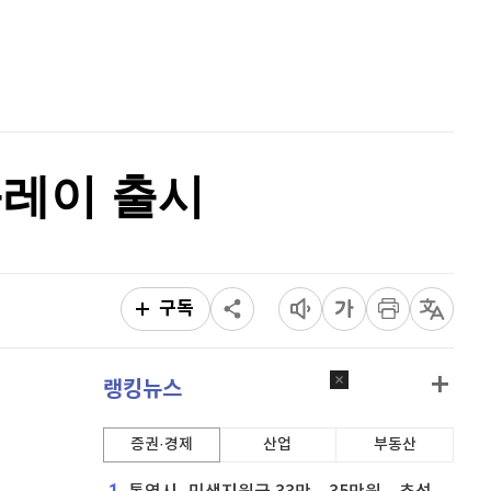
리플
1,450
(
0.42%
)
홈
AI추천
비트코인 캐시
304,000
(
0.56%
)
품
마켓이슈
특징주
이벤트
이오스
896
(
-0.45%
)
비트코인 골드
1,313
(
-763.82%
)
플레이 출시
퀀텀
921
(
0.55%
)
이더리움 클래식
9,160
(
0.38%
)
비트코인
91,372,000
(
0.03%
)
구독
랭킹뉴스
증권·경제
산업
부동산
1