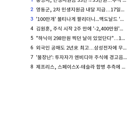
통영시, 민생지원금 33만→35만원…추석 전 푼다
2
영동군, 2차 민생지원금 내달 지급…17일부터 신청 접수
3
'100만개' 불티나게 팔리더니...맥도날드 '충주찰옥수수버거' 돌연 판매 종료
4
김원훈, 주식 시작 2주 만에 '-2,400만원'…"차 한 대 값 날렸다"
5
"하닉이 298만원 찍던 날이 있었단다"…100만 클릭 '전래동화' 정체
6
외국인 공매도 2년來 최고…삼성전자에 무슨일이 [B급기자의 B급리포트]
7
'불장난': 투자자가 엔비디아 주식에 경고음 울려
8
제프리스, 스페이스X-테슬라 합병 추측에 대한 트래커 주식 가능성 분석