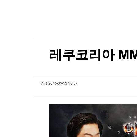
한국경제TV
뉴스홈
미군 수뇌부 또 물갈이?…유럽 작전 총괄 고위장
머니팜 모닝라이브
증권
굿모닝 작전
금융
[포토+] 박정민, '멋짐 가득한 모습~'
오늘장 뭐사지?
부동산
"나야, '흑백요리사' 시즌3"
[오후5시] 뉴스플러스
사회
온로드 (ON ROAD) 인사이트
글로벌경제
[온에어] 국고처 6부
레쿠코리아 MM
랭킹뉴스
우파 인플루언서 허위주장에 해임된 美 검사, 법무
우파 인플루언서 허위주장에 해임된 美 검사, 법무
입력
2016-09-13 10:37
미네르바아카데미
증권 데이터
스페셜강의
특징주 뉴스
투자/재테크
매매신호 (랭킹100
부동산/세무
투자분석
산업
국내증시
[모집-3기-] 돈버는 트레이딩 투자 북클럽
환율