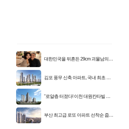
대한민국을 뒤흔든 29cm 괴물남의
진실
김포 풍무 신축 아파트, 국내 최초 반
값 분양..
"로얄층 터졌다! 이천 대원칸타빌 잔
여세대 긴급 공개"
부산 최고급 로또 아파트 선착순 줍줍
떴다!