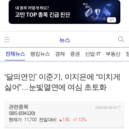
1
/
5
뉴스
홈
전체뉴스
랭킹뉴스
경제
증권
산업·IT
부동산
‘달의연인’ 이준기, 이지은에 “미치게
싫어”…눈빛열연에 여심 초토화
관련종목
2026-08-08 04:17
SBS (034120)
11,700
130
1.12%
현재가
전일대비