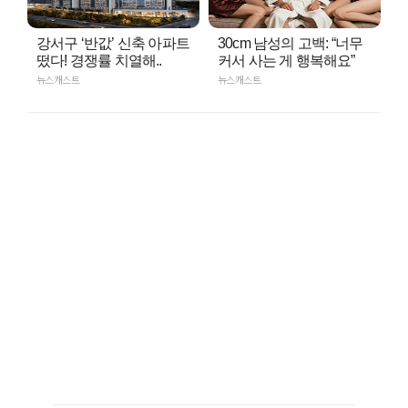
강서구 ‘반값’ 신축 아파트
30cm 남성의 고백: “너무
떴다! 경쟁률 치열해..
커서 사는 게 행복해요”
뉴스캐스트
뉴스캐스트