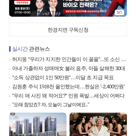
5
/
5
한경지면 구독신청
실시간
관련뉴스
허지웅 "우리가 지지한 인간들이 이 꼴을"...또 소신 발언
아내 가출하자 성매매女 불러 음주, 아들 살해한 30대
"소득 상관없이 1인 50만원"…이달 초 지급 목표
김원훈 주식 1억8천 올인했는데…현실은 '-2,400만원'
"우리 애 사진 왜 적어요?" 민원 폭발…세상이 어쩌다
"오래 참았죠? 자, 오늘이 그날이에요.."