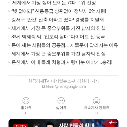
‘세계에서 가장 젊어 보이는 70대’ 1위 선정…
“빚 없애라” 신용등급 상관없이 정부서 2억지원!
강서구 ‘반값’ 신축 아파트 떴다! 경쟁률 치열해..
세계에서 가장 큰 중요부위를 가진 남자의 진실
83세 박혜숙 씨, ‘압도적 몸매’ 다이어트 신 등극
돈이 새는 사람들의 공통점... 재물운이 달라지는 이유
세계에서 가장 큰 중요부위를 가진 남자의 진실
온천에서 아내 몰래 처형과 사랑나눈 이야기..충격!
한국경제TV 디지털뉴스부 김현경 기자
khkkim@hankyungtv.com
좋아요
싫어요
후속기사 원해요
0
0
0