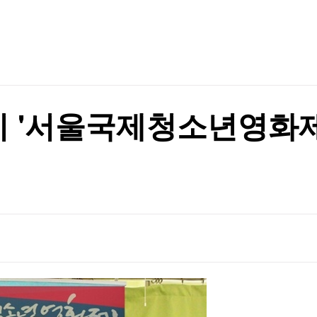
TV홈
무료방송
전체뉴스
9% 인상
증권
파트너스
경제
종목핫라인
추천 상
산업
경제
오늘의 
정치
생활경제
수익후기
국제
기업·CEO
이벤트
칼럼·연재
 '서울국제청소년영화제
특집방송
표는 박빙
전체 프로그램
표는 박빙
채널/편성
지역별채널
)
편성표