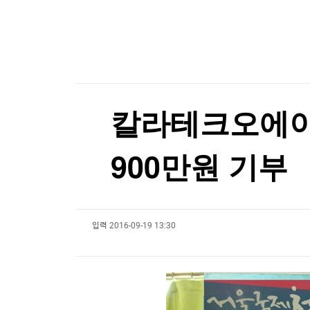
한국경제TV
뉴스홈
'보름달 빵' 이젠 2천원이라니...삼립, 빵값 평균 
머니팜 모닝라이브
증권
굿모닝 작전
금융
[포토+] 박정민, '멋짐 가득한 모습~'
오늘장 뭐사지?
부동산
"나야, '흑백요리사' 시즌3"
[오후5시] 뉴스플러스
사회
온로드 (ON ROAD) 인사이트
글로벌경제
[온에어] 국고처 4부
칼라테크오에이
랭킹뉴스
김민석, 강원·TK 경선서 '4%p차' 승리…누적득
900만원 기부
김민석, 강원·TK 경선서 '4%p차' 승리…누적득
미네르바아카데미
증권 데이터
입력
2016-09-19 13:30
스페셜강의
특징주 뉴스
투자/재테크
매매신호 (랭킹100
부동산/세무
투자분석
산업
국내증시
[모집-3기-] 돈버는 트레이딩 투자 북클럽
환율