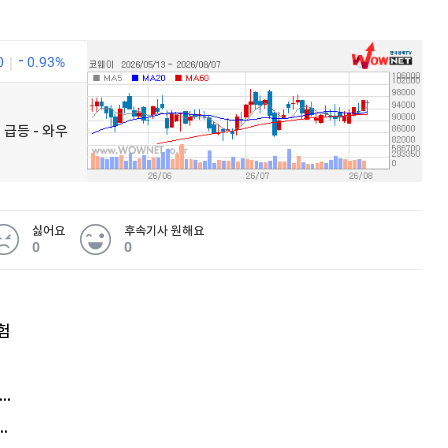
0
0.93%
 급등 - 와우
싫어요
후속기사 원해요
0
0
험
엘리베이터 앞 휠체어 발로 '툭'…사망케 한 70대 결국
김원훈 주식 1억8천 올인했는데…현실은 '-2,400만원'