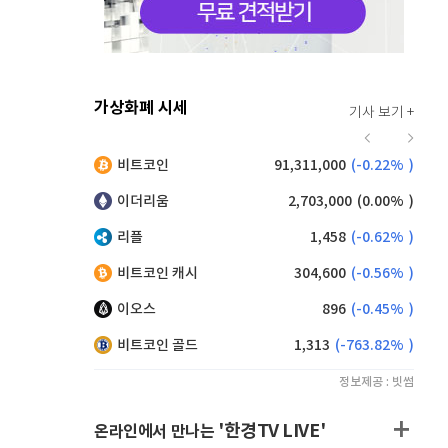
가상화폐 시세
기사 보기 +
941
(
1.62%
)
비트코인
91,311,000
(
-0.22%
)
,140
(
-0.55%
)
이더리움
2,703,000
(
0.00%
)
리플
1,458
(
-0.62%
)
비트코인 캐시
304,600
(
-0.56%
)
이오스
896
(
-0.45%
)
비트코인 골드
1,313
(
-763.82%
)
정보제공 : 빗썸
'한경TV LIVE'
온라인에서 만나는