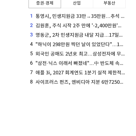
증권·경제
산업
부동산
1
통영시, 민생지원금 33만→35만원…추석 전 푼다
2
김원훈, 주식 시작 2주 만에 '-2,400만원'…"차 한 대 값 날렸다"
3
영동군, 2차 민생지원금 내달 지급…17일부터 신청 접수
4
"하닉이 298만원 찍던 날이 있었단다"…100만 클릭 '전래동화' 정체
5
외국인 공매도 2년來 최고…삼성전자에 무슨일이 [B급기자의 B급리포트]
6
"삼전·닉스 이래서 빠졌네"…中 반도체 속사정 [B급기자의 B급리포트]
7
애플 3i, 2027 회계연도 1분기 실적 제한적 검토 통과
8
사이프러스 펀즈, 엔비디아 지분 6만7250주 매각