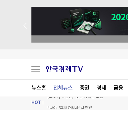
뉴스홈
전체뉴스
증권
경제
금융
HOT
김민석, 강원·TK 경선서 '4%p차' 승리…누적득
우크라, '40일 작전' 성공 선언…"러 물류망 17조
ON AIR
뉴스
이란, 美에 병력철수·배상금 요구…"충족시까지 