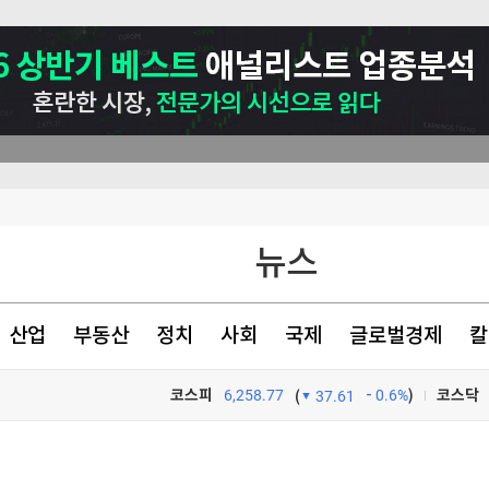
뉴스
산업
부동산
정치
사회
국제
글로벌경제
칼
표는 박빙
코스피
6,258.77
0.6%
)
코스닥
(
37.61
원 손실"
TV프로그램
와우
호르무즈 폐쇄"(종합)