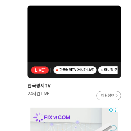
한국경제TV 24시간 LIVE
머니팜 모닝라이브 
한국경제TV
24시간 LIVE
채팅참여