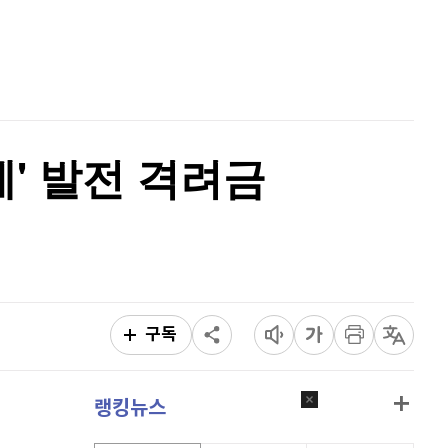
리플
1,458
(
-0.62%
)
홈
AI추천
비트코인 캐시
304,600
(
-0.56%
)
품
마켓이슈
특징주
이벤트
이오스
896
(
-0.45%
)
비트코인 골드
1,313
(
-763.82%
)
' 발전 격려금
퀀텀
941
(
1.62%
)
이더리움 클래식
9,140
(
-0.55%
)
비트코인
91,311,000
(
-0.22%
)
구독
랭킹뉴스