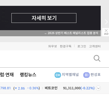
→ 2026 상반기 베스트 애널리스트 업종 분석
와우넷
한경구독
로그인
고객센터
럼·연재
랭킹뉴스
지역별채널
편성표
798.81
0.36%
)
비트코인
91,311,000
(
-0.22%
)
(
2.86
이더리움
2,703,000
(
0%
)
넷
주식창