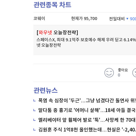
관련종목 차트
코웨이
현재가
95,700
전일대비
90
[
와우넷
오늘장전략]
스페이스X, 최대 9.1억주 보호예수 해제 우려 딛고 6.14%
넷 오늘장전략
좋아요
0
관련뉴스
폭염 속 심장이 '두근'…그냥 넘겼다간 돌연사 위
말다툼 중 흉기로 '어머니 살해'…18세 아들 결국