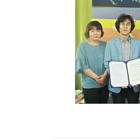
[할인50%] 한·미 투자 올인원 클래스
해외증시