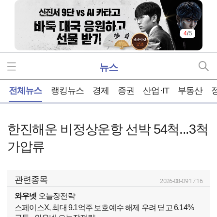
4
/
5
뉴스
홈
전체뉴스
랭킹뉴스
경제
증권
산업·IT
부동산
한진해운 비정상운항 선박 54척...3척
가압류
관련종목
2026-08-09 17:16
와우넷
오늘장전략
스페이스X, 최대 9.1억주 보호예수 해제 우려 딛고 6.14%