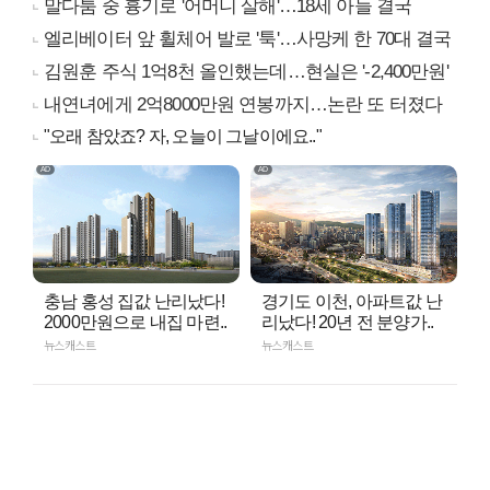
말다툼 중 흉기로 '어머니 살해'…18세 아들 결국
엘리베이터 앞 휠체어 발로 '툭'…사망케 한 70대 결국
김원훈 주식 1억8천 올인했는데…현실은 '-2,400만원'
내연녀에게 2억8000만원 연봉까지…논란 또 터졌다
"오래 참았죠? 자, 오늘이 그날이에요.."
충남 홍성 집값 난리났다!
경기도 이천, 아파트값 난
2000만원으로 내집 마련..
리났다! 20년 전 분양가..
뉴스캐스트
뉴스캐스트