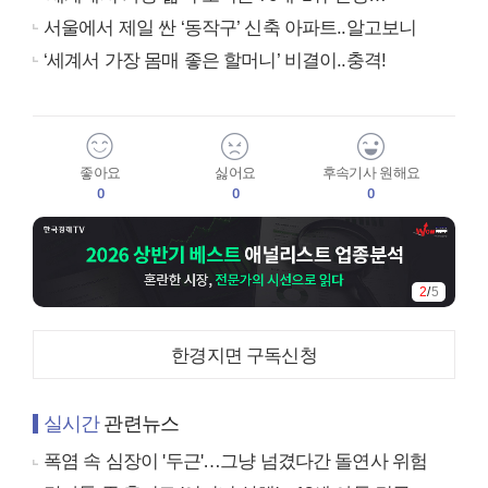
서울에서 제일 싼 ‘동작구’ 신축 아파트..알고보니
‘세계서 가장 몸매 좋은 할머니’ 비결이..충격!
좋아요
싫어요
후속기사 원해요
0
0
0
3
/
5
한경지면 구독신청
실시간
관련뉴스
폭염 속 심장이 '두근'…그냥 넘겼다간 돌연사 위험