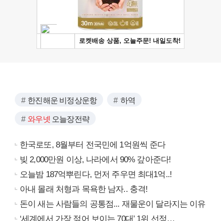
한진해운 비정상운항
하역
와우넷
오늘장전략
한국로또, 8월부터 전국민에 1억원씩 준다
빚 2,000만원 이상, 나라에서 90% 갚아준다!
오늘밤 187억뿌린다, 먼저 주우면 최대1억..!
아내 몰래 처형과 목욕한 남자.. 충격!
돈이 새는 사람들의 공통점... 재물운이 달라지는 이유
‘세계에서 가장 젊어 보이는 70대’ 1위 선정…